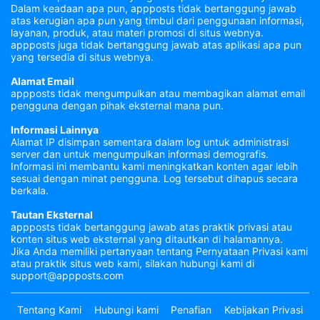
Dalam keadaan apa pun, appposts tidak bertanggung jawab
atas kerugian apa pun yang timbul dari penggunaan informasi,
layanan, produk, atau materi promosi di situs webnya.
appposts juga tidak bertanggung jawab atas aplikasi apa pun
yang tersedia di situs webnya.
Alamat Email
appposts tidak mengumpulkan atau membagikan alamat email
pengguna dengan pihak eksternal mana pun.
Informasi Lainnya
Alamat IP disimpan sementara dalam log untuk administrasi
server dan untuk mengumpulkan informasi demografis.
Informasi ini membantu kami meningkatkan konten agar lebih
sesuai dengan minat pengguna. Log tersebut dihapus secara
berkala.
Tautan Eksternal
appposts tidak bertanggung jawab atas praktik privasi atau
konten situs web eksternal yang ditautkan di halamannya.
Jika Anda memiliki pertanyaan tentang Pernyataan Privasi kami
atau praktik situs web kami, silakan hubungi kami di
support@appposts.com
Tentang Kami
Hubungi kami
Penafian
Kebijakan Privasi