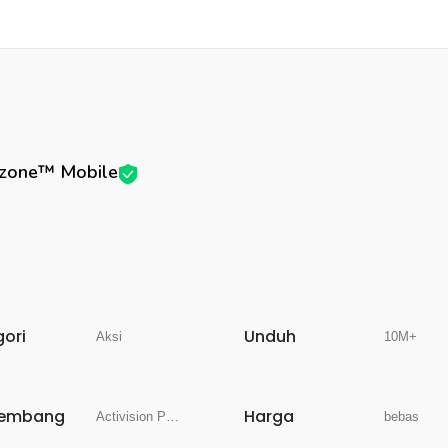
rzone™ Mobile
gori
Unduh
Aksi
10M+
embang
Harga
Activision Publishing, Inc.
bebas