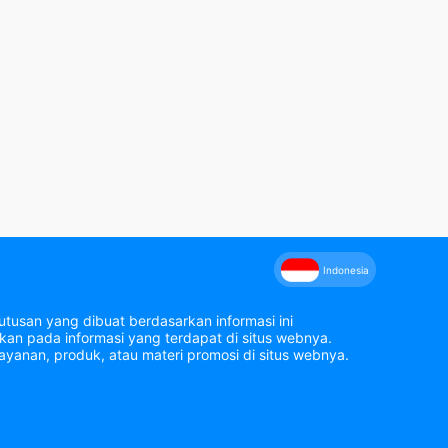
Indonesia
tusan yang dibuat berdasarkan informasi ini
an pada informasi yang terdapat di situs webnya.
yanan, produk, atau materi promosi di situs webnya.