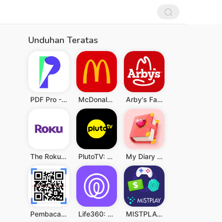
Unduhan Teratas
PDF Pro - Reader & Maker
McDonald's
Arby's Fast Food Sandwiches
The Roku App (Official)
PlutoTV: Live TV & Free Movies
My Diary - Diary With Lock
Pembaca QR & Kode Batang
Life360: Berbagi Lokasi
MISTPLAY: Play to Earn Money