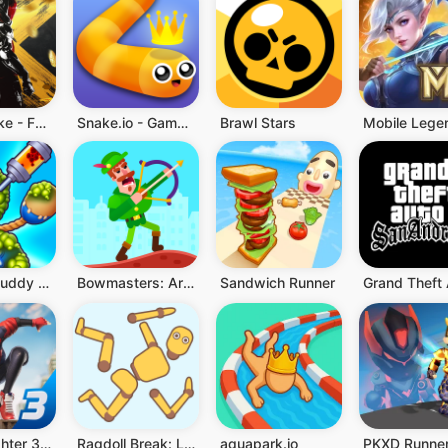
Blood Strike - FPS untuk semua
Snake.io - Game Snake .io Seru
Brawl Stars
Kick the Buddy - Game aksi
Bowmasters: Archery Shooting
Sandwich Runner
Spider Fighter 3: Action Game
Ragdoll Break: Let's destroy
aquapark.io
PKXD Runne