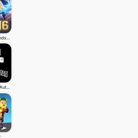
Mobile Legends: Bang Bang
Grand Theft Auto: San Andreas
r