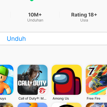
10M+
Rating 18+
Unduhan
Usia
Unduh
Guys
Call of Duty®: Mobile - Garena
Among Us
Free Fire