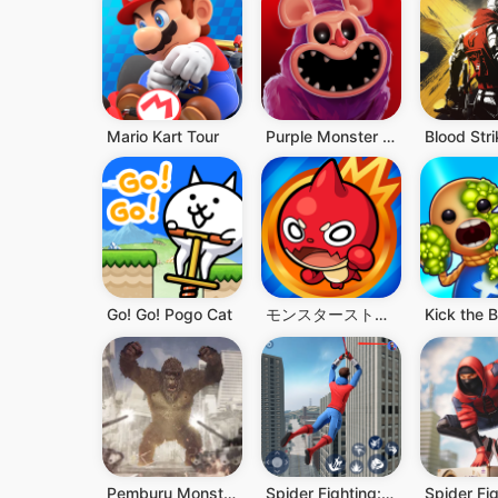
Mario Kart Tour
Purple Monster Chapter 3
Go! Go! Pogo Cat
モンスターストライク
Pemburu Monster Gorila Marah3D
Spider Fighting: Hero Game