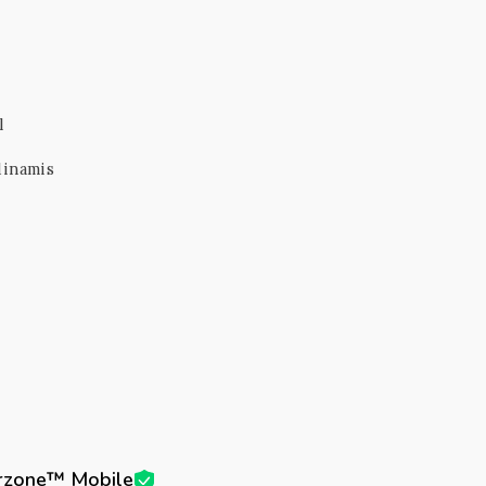
l
dinamis
arzone™ Mobile