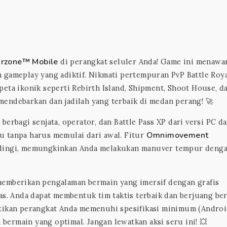
arzone™ Mobile
di perangkat seluler Anda! Game ini menawa
 gameplay yang adiktif. Nikmati pertempuran PvP Battle Roy
eta ikonik seperti Rebirth Island, Shipment, Shoot House, d
endebarkan dan jadilah yang terbaik di medan perang! 🚀
 berbagi senjata, operator, dan Battle Pass XP dari versi PC d
Omnimovement
u tanpa harus memulai dari awal. Fitur
ndingi, memungkinkan Anda melakukan manuver tempur deng
memberikan pengalaman bermain yang imersif dengan grafis
as. Anda dapat membentuk tim taktis terbaik dan berjuang be
tikan perangkat Anda memenuhi spesifikasi minimum (Androi
ermain yang optimal. Jangan lewatkan aksi seru ini! 💥