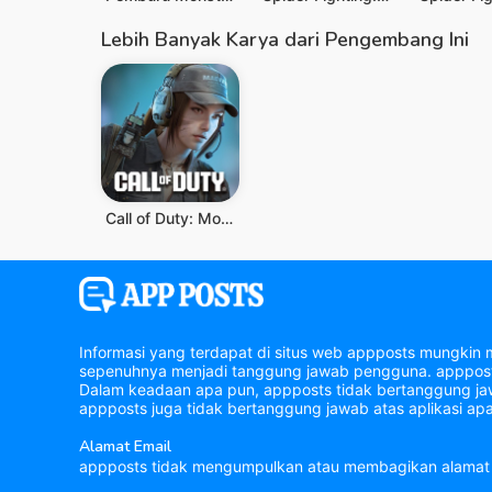
Lebih Banyak Karya dari Pengembang Ini
Call of Duty: Mobile Season 3
Informasi yang terdapat di situs web appposts mungkin 
sepenuhnya menjadi tanggung jawab pengguna. appposts 
Dalam keadaan apa pun, appposts tidak bertanggung jawa
appposts juga tidak bertanggung jawab atas aplikasi apa
Alamat Email
appposts tidak mengumpulkan atau membagikan alamat 