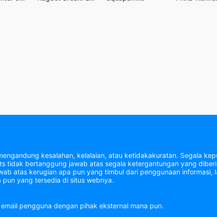
mengandung kesalahan, kelalaian, atau ketidakakuratan. Segala kepu
tidak bertanggung jawab atas segala ketergantungan yang diberik
b atas kerugian apa pun yang timbul dari penggunaan informasi, la
 pun yang tersedia di situs webnya.
email pengguna dengan pihak eksternal mana pun.