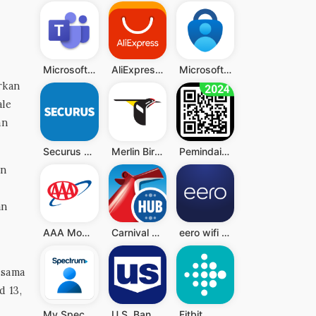
Microsoft Teams
AliExpress - Shopping App
Microsoft Authenticator
rkan
ale
an
Securus Mobile
Merlin Bird ID by Cornell Lab
Pemindai QR - Barcode Scanner
an
an
AAA Mobile
Carnival HUB
eero wifi system
rsama
d 13,
My Spectrum
U.S. Bank Mobile Banking
Fitbit