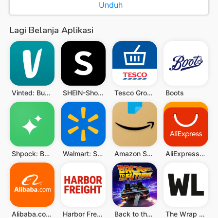
Unduh
Lagi Belanja Aplikasi
Vinted: Buy & sell second hand
SHEIN-Shopping Online
Tesco Grocery & Clubcard
Boots
Shpock: Buy & Sell Marketplace
Walmart: Shopping & Savings
Amazon Shopping
AliExpress - Shopping App
Alibaba.com - Pasar B2B
Harbor Freight Tools
Back to the Future™
The Wrap Life