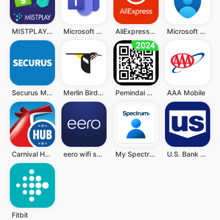
MISTPLAY: Play to Earn Money
Microsoft Teams
AliExpress - Shopping App
Microsoft Authenticator
Securus Mobile
Merlin Bird ID by Cornell Lab
Pemindai QR - Barcode Scanner
AAA Mobile
Carnival HUB
eero wifi system
My Spectrum
U.S. Bank Mobile Banking
Fitbit