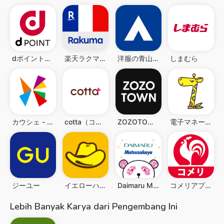
dポイントクラブ：お得情報盛り沢山のドコモ公式ポイントクラブ
楽天ラクマ-フリマアプリ
洋服の青山アプリ
しまむら
カウシェ - テレビ等で紹介多数！ショッピングアプリ
cotta（コッタ）- お菓子＆パン作りの材料・道具・レシピ
ZOZOTOWN ファッション通販
電子マネーnanaco アプリでチャージ・ポイントも貯まる
ジーユー
イエローハット公式アプリ
Daimaru Matsuzakaya Mobile App
コメリアプリ
Lebih Banyak Karya dari Pengembang Ini