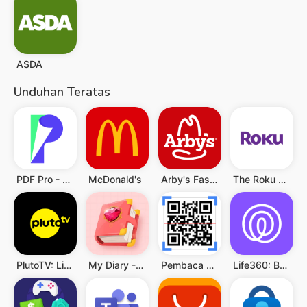
ASDA
Unduhan Teratas
PDF Pro - Reader & Maker
McDonald's
Arby's Fast Food Sandwiches
The Roku App (Official)
PlutoTV: Live TV & Free Movies
My Diary - Diary With Lock
Pembaca QR & Kode Batang
Life360: Berbagi Lokasi