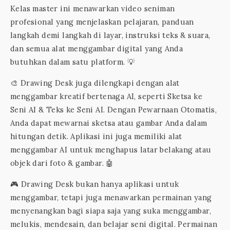
Kelas master ini menawarkan video seniman
profesional yang menjelaskan pelajaran, panduan
langkah demi langkah di layar, instruksi teks & suara,
dan semua alat menggambar digital yang Anda
butuhkan dalam satu platform. 💡
🎨 Drawing Desk juga dilengkapi dengan alat
menggambar kreatif bertenaga AI, seperti Sketsa ke
Seni AI & Teks ke Seni AI. Dengan Pewarnaan Otomatis,
Anda dapat mewarnai sketsa atau gambar Anda dalam
hitungan detik. Aplikasi ini juga memiliki alat
menggambar AI untuk menghapus latar belakang atau
objek dari foto & gambar. 🤖
🎮 Drawing Desk bukan hanya aplikasi untuk
menggambar, tetapi juga menawarkan permainan yang
menyenangkan bagi siapa saja yang suka menggambar,
melukis, mendesain, dan belajar seni digital. Permainan