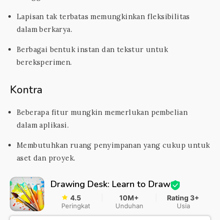
Lapisan tak terbatas memungkinkan fleksibilitas
dalam berkarya.
Berbagai bentuk instan dan tekstur untuk
bereksperimen.
Kontra
Beberapa fitur mungkin memerlukan pembelian
dalam aplikasi.
Membutuhkan ruang penyimpanan yang cukup untuk
aset dan proyek.
Drawing Desk: Learn to Draw
4.5
10M+
Rating 3+
Peringkat
Unduhan
Usia