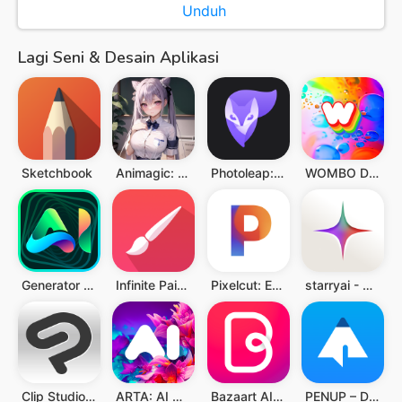
Unduh
Lagi Seni & Desain Aplikasi
Sketchbook
Animagic: Pembuat Seni Anime
Photoleap: AI photo generator
WOMBO Dream - AI Art Generator
Generator Seni AI: Gambar Foto
Infinite Painter
Pixelcut: Editor Foto AI
starryai - AI Art Generator
Clip Studio Paint
ARTA: AI Art & Photo Generator
Bazaart AI Photo Editor Design
PENUP – Drawing-sharing SNS