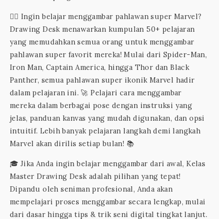
🦸‍♂️ Ingin belajar menggambar pahlawan super Marvel?
Drawing Desk menawarkan kumpulan 50+ pelajaran
yang memudahkan semua orang untuk menggambar
pahlawan super favorit mereka! Mulai dari Spider-Man,
Iron Man, Captain America, hingga Thor dan Black
Panther, semua pahlawan super ikonik Marvel hadir
dalam pelajaran ini. 🚀 Pelajari cara menggambar
mereka dalam berbagai pose dengan instruksi yang
jelas, panduan kanvas yang mudah digunakan, dan opsi
intuitif. Lebih banyak pelajaran langkah demi langkah
Marvel akan dirilis setiap bulan! 📚
🎓 Jika Anda ingin belajar menggambar dari awal, Kelas
Master Drawing Desk adalah pilihan yang tepat!
Dipandu oleh seniman profesional, Anda akan
mempelajari proses menggambar secara lengkap, mulai
dari dasar hingga tips & trik seni digital tingkat lanjut.