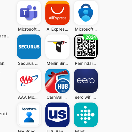
Microsoft Teams
AliExpress - Shopping App
Microsoft Authenticator
arna,
san
Securus Mobile
Merlin Bird ID by Cornell Lab
Pemindai QR - Barcode Scanner
.
AAA Mobile
Carnival HUB
eero wifi system
enti
My Spectrum
U.S. Bank Mobile Banking
Fitbit