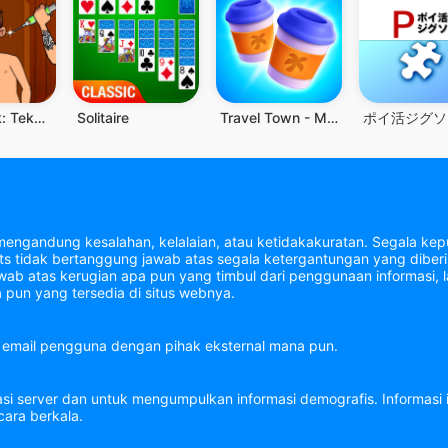
Flashback: Teka-teki Rumit
Solitaire
Travel Town - Merge Adventure
mengandung kesalahan, kelalaian, atau ketidakakuratan. Segala kepu
tidak bertanggung jawab atas segala ketergantungan yang diberik
b atas kerugian apa pun yang timbul dari penggunaan informasi, la
 pun yang tersedia di situs webnya.
email pengguna dengan pihak eksternal mana pun.
asi server dan untuk mengumpulkan informasi demografis. Informasi
ara berkala.