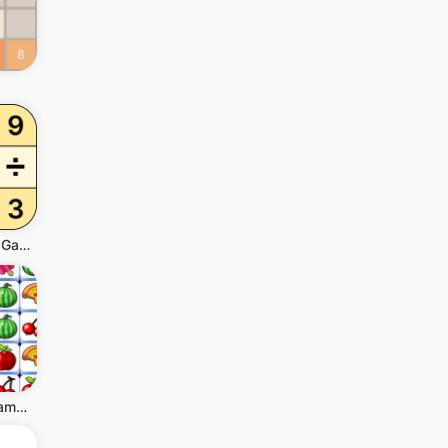
Math Puzzle Games - Crossmath
Tile Club - Game Mencocokkan