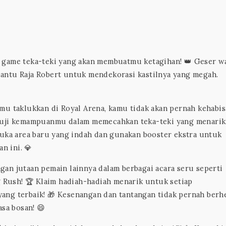
h game teka-teki yang akan membuatmu ketagihan! 👑 Geser w
antu Raja Robert untuk mendekorasi kastilnya yang megah.
mu taklukkan di Royal Arena, kamu tidak akan pernah kehabi
nguji kemampuanmu dalam memecahkan teka-teki yang menarik
a area baru yang indah dan gunakan booster ekstra untuk
n ini. 💎
an jutaan pemain lainnya dalam berbagai acara seru seperti
g Rush! 🏆 Klaim hadiah-hadiah menarik untuk setiap
ang terbaik! 🎁 Kesenangan dan tantangan tidak pernah berh
asa bosan! 😄