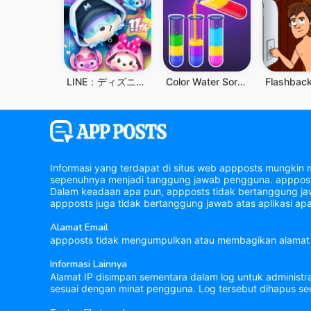
LINE：ディズニー ツムツム
Color Water Sort Wooden Puzzle
Informasi yang terdapat di situs web appposts mungkin 
sepenuhnya menjadi tanggung jawab pengguna. appposts 
Dalam keadaan apa pun, appposts tidak bertanggung jawa
appposts juga tidak bertanggung jawab atas aplikasi apa
Alamat Email
appposts tidak mengumpulkan atau membagikan alamat 
Informasi Lainnya
Alamat IP disimpan sementara dalam log untuk administr
sesuai dengan minat pengguna. Log tersebut dihapus sec