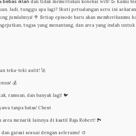
 bebas iklan
dan tidak memerlukan koneksi wifi! 🥳 Kamu bi
an. Jadi, tunggu apa lagi? Ikuti petualangan seru ini sekara
itung jumlahnya! 🍭 Setiap episode baru akan memberikanmu k
engejutkan, tugas yang menantang, dan area yang indah untuk
 teka-teki sulit! 🚀
onus! 💰
k, ramuan, dan banyak lagi! 🐦
nyawa tanpa batas! Chest
area menarik lainnya di kastil Raja Robert! 🏞️
, dan garasi sesuai dengan seleramu! 🎨