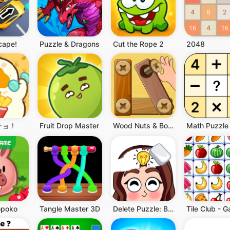
scape!
Puzzle & Dragons
Cut the Rope 2
2048
チョ！
Fruit Drop Master
Wood Nuts & Bolts Puzzle
opoko
Tangle Master 3D
Delete Puzzle: Brain Games