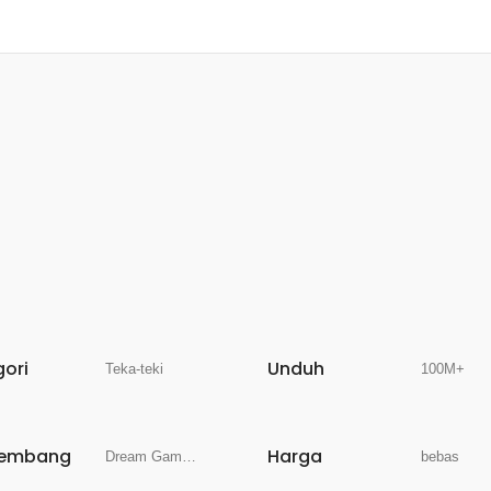
gori
Unduh
Teka-teki
100M+
embang
Harga
Dream Games, Ltd.
bebas