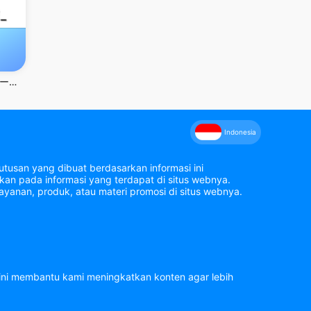
ポイ活ジグソー：ポイントが稼げるパズルゲーム
Indonesia
tusan yang dibuat berdasarkan informasi ini
an pada informasi yang terdapat di situs webnya.
yanan, produk, atau materi promosi di situs webnya.
 ini membantu kami meningkatkan konten agar lebih