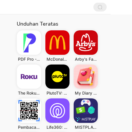
Unduhan Teratas
PDF Pro - Reader & Maker
McDonald's
Arby's Fast Food Sandwiches
The Roku App (Official)
PlutoTV: Live TV & Free Movies
My Diary - Diary With Lock
Pembaca QR & Kode Batang
Life360: Berbagi Lokasi
MISTPLAY: Play to Earn Money