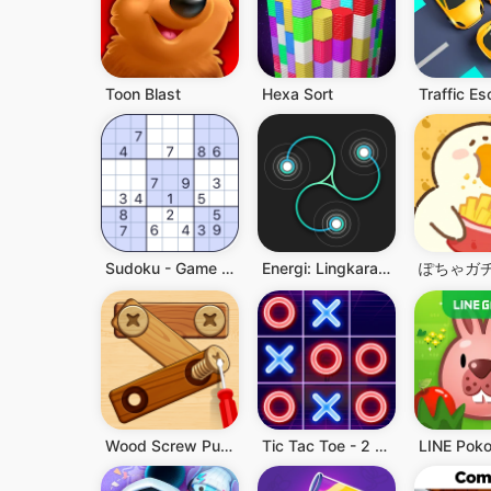
Toon Blast
Hexa Sort
Traffic E
Sudoku - Game Puzzle Klasik
Energi: Lingkaran Anti Stres
ぽちゃガ
Wood Screw Puzzle
Tic Tac Toe - 2 Player XO
LINE Pok