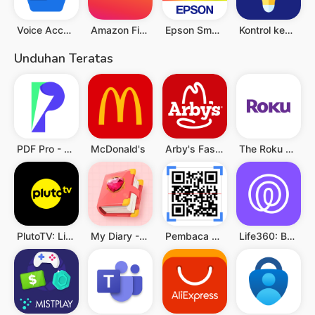
Voice Access
Amazon Fire TV
Epson Smart Panel
Kontrol kecerahan
Unduhan Teratas
PDF Pro - Reader & Maker
McDonald's
Arby's Fast Food Sandwiches
The Roku App (Official)
PlutoTV: Live TV & Free Movies
My Diary - Diary With Lock
Pembaca QR & Kode Batang
Life360: Berbagi Lokasi