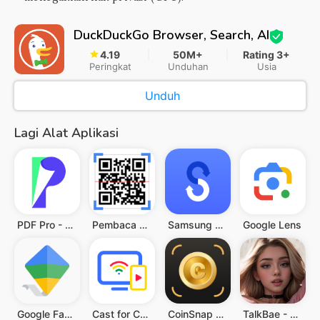
DuckDuckGo Browser, Search, AI
4.19
50M+
Rating 3+
Peringkat
Unduhan
Usia
Unduh
Lagi Alat Aplikasi
PDF Pro - Reader & Maker
Pembaca QR & Kode Batang
Samsung Smart Switch Mobile
Google Lens
Google Family Link
Cast for Chromecast & TV Cast
CoinSnap - Coin Identifier
TalkBae - Al girlfriend