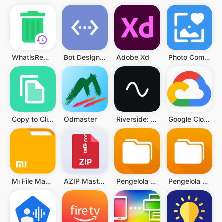
WhatisRemoved+
Bot Designer For Discord
Adobe Xd
Photo Compressor and Resizer
Copy to Clipboard
Odmaster
Riverside: Record podcasts
Google Cloud
Mi File Manager
AZIP Master: RAR ZIP Extractor
Pengelola Data Simpel
Pengelola Data Simpel Pro