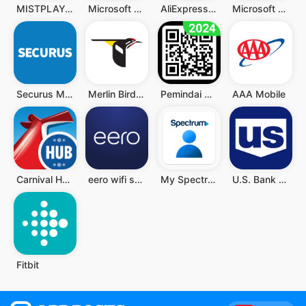
MISTPLAY: Play to Earn Money
Microsoft Teams
AliExpress - Shopping App
Microsoft Authenticator
Securus Mobile
Merlin Bird ID by Cornell Lab
Pemindai QR - Barcode Scanner
AAA Mobile
Carnival HUB
eero wifi system
My Spectrum
U.S. Bank Mobile Banking
Fitbit