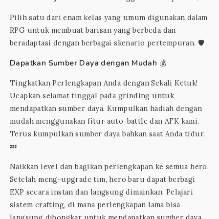
Pilih satu dari enam kelas yang umum digunakan dalam
RPG untuk membuat barisan yang berbeda dan
beradaptasi dengan berbagai skenario pertempuran. 🛡️
Dapatkan Sumber Daya dengan Mudah
💰
Tingkatkan Perlengkapan Anda dengan Sekali Ketuk!
Ucapkan selamat tinggal pada grinding untuk
mendapatkan sumber daya. Kumpulkan hadiah dengan
mudah menggunakan fitur auto-battle dan AFK kami.
Terus kumpulkan sumber daya bahkan saat Anda tidur.
💤
Naikkan level dan bagikan perlengkapan ke semua hero.
Setelah meng-upgrade tim, hero baru dapat berbagi
EXP secara instan dan langsung dimainkan. Pelajari
sistem crafting, di mana perlengkapan lama bisa
langsung dibongkar untuk mendapatkan sumber daya.