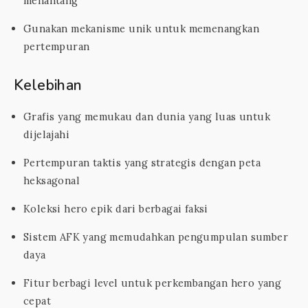
menantang
Gunakan mekanisme unik untuk memenangkan
pertempuran
Kelebihan
Grafis yang memukau dan dunia yang luas untuk
dijelajahi
Pertempuran taktis yang strategis dengan peta
heksagonal
Koleksi hero epik dari berbagai faksi
Sistem AFK yang memudahkan pengumpulan sumber
daya
Fitur berbagi level untuk perkembangan hero yang
cepat