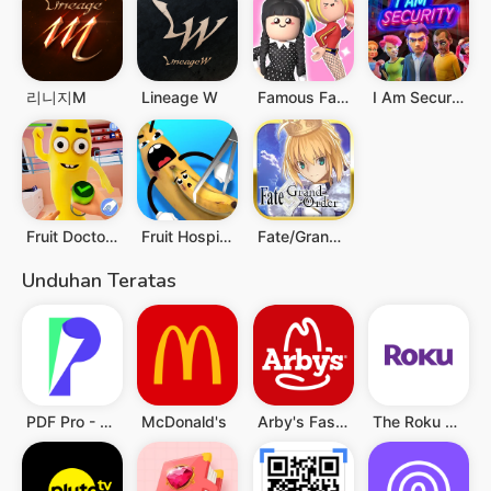
리니지M
Lineage W
Famous Fashion - Dress Up Game
I Am Security
Fruit Doctor ASMR Surgery Game
Fruit Hospital: ASMR Games
Fate/Grand Order
Unduhan Teratas
PDF Pro - Reader & Maker
McDonald's
Arby's Fast Food Sandwiches
The Roku App (Official)