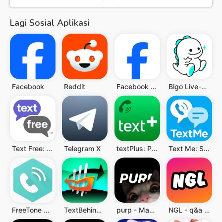
Lagi Sosial Aplikasi
Facebook
Reddit
Facebook Lite
Bigo Live-Live Streaming
Text Free: Second Call Number
Telegram X
textPlus: Pesan Teks+Panggilan
Text Me: Second Phone Number
FreeTone Calls & Texting
TextBehind Inmate Texting App
purp - Make new friends
NGL - q&a anonim