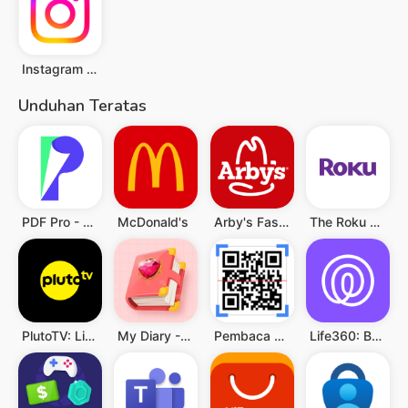
Instagram Lite
Unduhan Teratas
PDF Pro - Reader & Maker
McDonald's
Arby's Fast Food Sandwiches
The Roku App (Official)
PlutoTV: Live TV & Free Movies
My Diary - Diary With Lock
Pembaca QR & Kode Batang
Life360: Berbagi Lokasi