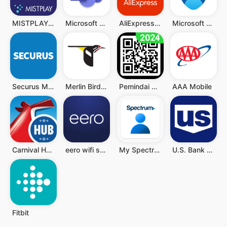
MISTPLAY: Play to Earn Money
Microsoft Teams
AliExpress - Shopping App
Microsoft Authenticator
Securus Mobile
Merlin Bird ID by Cornell Lab
Pemindai QR - Barcode Scanner
AAA Mobile
Carnival HUB
eero wifi system
My Spectrum
U.S. Bank Mobile Banking
Fitbit