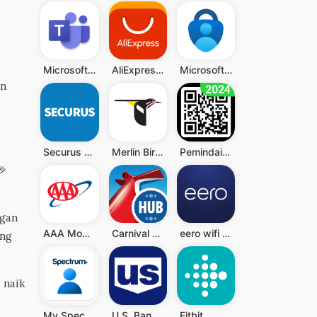
Microsoft Teams
AliExpress - Shopping App
Microsoft Authenticator
an
.
Securus Mobile
Merlin Bird ID by Cornell Lab
Pemindai QR - Barcode Scanner
🎉
ngan
AAA Mobile
Carnival HUB
eero wifi system
ang
 naik
My Spectrum
U.S. Bank Mobile Banking
Fitbit