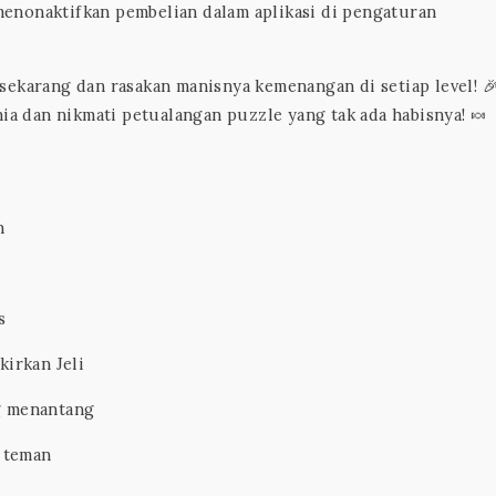
enonaktifkan pembelian dalam aplikasi di pengaturan
sekarang dan rasakan manisnya kemenangan di setiap level! 
nia dan nikmati petualangan puzzle yang tak ada habisnya! 🍬
n
s
irkan Jeli
g menantang
 teman