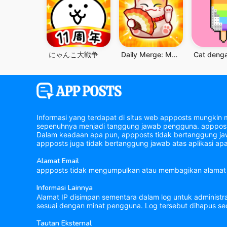
にゃんこ大戦争
Daily Merge: Match Puzzle Game
Informasi yang terdapat di situs web appposts mungkin 
sepenuhnya menjadi tanggung jawab pengguna. appposts 
Dalam keadaan apa pun, appposts tidak bertanggung jawa
appposts juga tidak bertanggung jawab atas aplikasi apa
Alamat Email
appposts tidak mengumpulkan atau membagikan alamat 
Informasi Lainnya
Alamat IP disimpan sementara dalam log untuk administr
sesuai dengan minat pengguna. Log tersebut dihapus sec
Tautan Eksternal