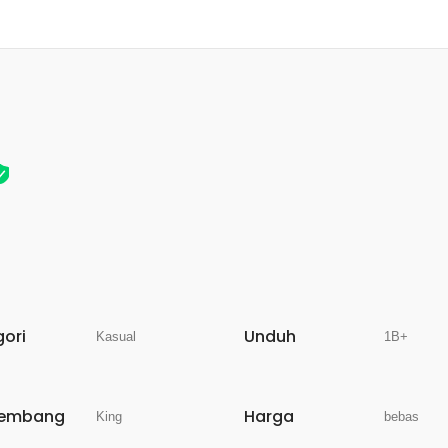
gori
Unduh
Kasual
1B+
embang
Harga
King
bebas