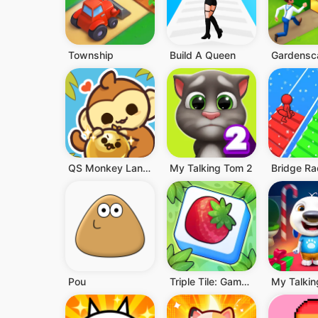
Township
Build A Queen
Gardensc
QS Monkey Land : Fruit Merge
My Talking Tom 2
Bridge Ra
Pou
Triple Tile: Game Puzzle Cocok