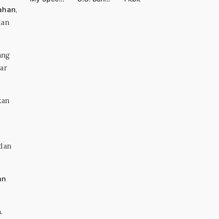
ahan
,
dan
ang
ar
kan
dan
an
.