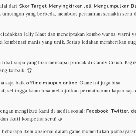
Skor Target
Menyingkirkan Jeli
Mengumpulkan B
ulai dari
,
,
n tantangan yang berbeda, membuat permainan semakin seru 
meledakkan Jelly Blast dan menciptakan kombo warna-warni y
 kombinasi manis yang unik. Setiap ledakan memberikan sug
lihat siapa yang bisa mencapai puncak di Candy Crush. Bagi
ng terbaik. 🏆
offline maupun online
a saja, baik
. Game ini juga bisa
at, sehingga kamu bisa melanjutkan permainanmu kapan saja 
Facebook, Twitter, d
engan mengikuti kami di media sosial:
an ikuti kompetisi seru! 🤝
pi beberapa item opsional dalam game memerlukan pembayaran