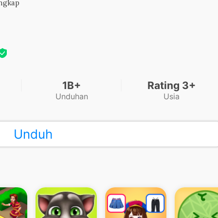
engkap
1B+
Rating 3+
Unduhan
Usia
Unduh