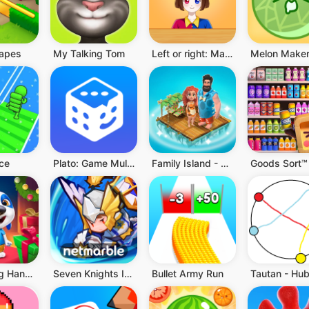
apes
My Talking Tom
Left or right: Magic Dress up
ce
Plato: Game Multiplayer Seru
Family Island - Game pertanian
My Talking Hank: Islands
Seven Knights Idle Adventure
Bullet Army Run