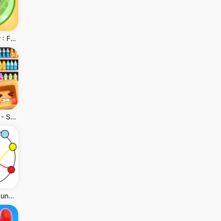
Melon Maker : Fruit Game
Goods Sort™ - Susun Barang
Tautan - Hubungkan Titik-Titik