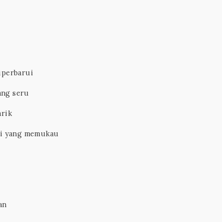
diperbarui
ang seru
rik
ni yang memukau
an