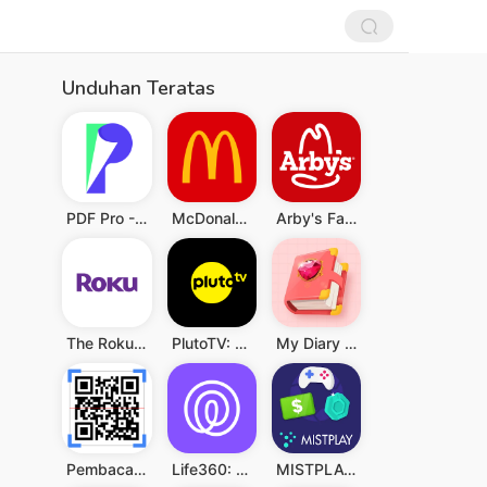
Unduhan Teratas
PDF Pro - Reader & Maker
McDonald's
Arby's Fast Food Sandwiches
The Roku App (Official)
PlutoTV: Live TV & Free Movies
My Diary - Diary With Lock
Pembaca QR & Kode Batang
Life360: Berbagi Lokasi
MISTPLAY: Play to Earn Money