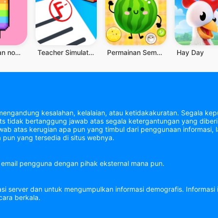
Cat dengan nomor - Pixel Art
Teacher Simulator: School Days
Permainan Semangka
Hay Day
mengandung kesalahan, kelalaian, atau ketidakakuratan. Segala kepu
tidak bertanggung jawab atas segala ketergantungan yang diberik
b atas kerugian apa pun yang timbul dari penggunaan informasi, la
 pun yang tersedia di situs webnya.
email pengguna dengan pihak eksternal mana pun.
asi server dan untuk mengumpulkan informasi demografis. Informasi
ara berkala.