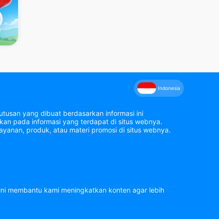
Indonesia
tusan yang dibuat berdasarkan informasi ini
an pada informasi yang terdapat di situs webnya.
yanan, produk, atau materi promosi di situs webnya.
 ini membantu kami meningkatkan konten agar lebih