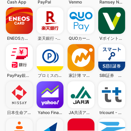
Cash App
PayPal
Venmo
Ramsey Network
ENEOSカードアプリ
楽天銀行 -個人のお客様向けアプリ
QUOカードPay(公式) - 気持ちが伝わるギフトアプリ
VポイントPay
PayPay銀行 ローン
プロミスのアプリローン。カードレスのローンでお借入
家計簿 マネーフォワード ME
SBI証券 スマートアプリ
日本生命アプリ
Yahoo Finance: Stocks & News
JA共済アプリ
tricount - Bagi tagihan grup