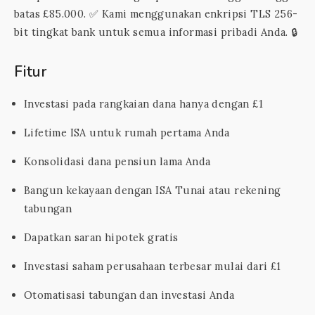
batas £85.000. ✅ Kami menggunakan enkripsi TLS 256-
bit tingkat bank untuk semua informasi pribadi Anda. 🔒
Fitur
Investasi pada rangkaian dana hanya dengan £1
Lifetime ISA untuk rumah pertama Anda
Konsolidasi dana pensiun lama Anda
Bangun kekayaan dengan ISA Tunai atau rekening
tabungan
Dapatkan saran hipotek gratis
Investasi saham perusahaan terbesar mulai dari £1
Otomatisasi tabungan dan investasi Anda