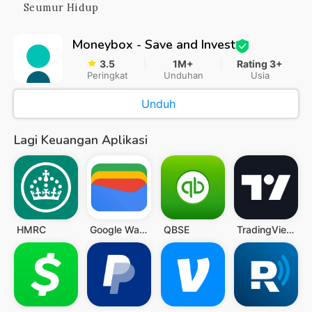
Seumur Hidup
Moneybox - Save and Invest
3.5
1M+
Rating 3+
Peringkat
Unduhan
Usia
Unduh
Lagi Keuangan Aplikasi
HMRC
Google Wallet
QBSE
TradingView - Saham dan Kripto