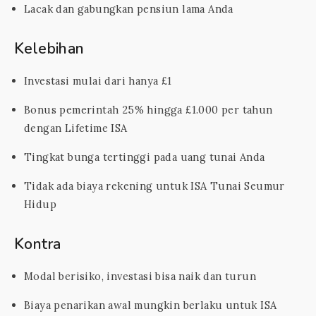
Lacak dan gabungkan pensiun lama Anda
Kelebihan
Investasi mulai dari hanya £1
Bonus pemerintah 25% hingga £1.000 per tahun
dengan Lifetime ISA
Tingkat bunga tertinggi pada uang tunai Anda
Tidak ada biaya rekening untuk ISA Tunai Seumur
Hidup
Kontra
Modal berisiko, investasi bisa naik dan turun
Biaya penarikan awal mungkin berlaku untuk ISA