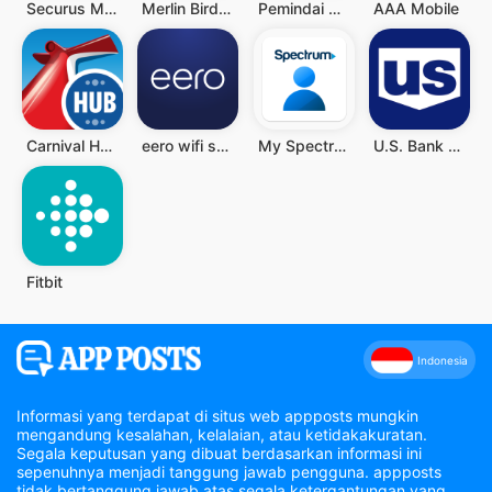
Securus Mobile
Merlin Bird ID by Cornell Lab
Pemindai QR - Barcode Scanner
AAA Mobile
Carnival HUB
eero wifi system
My Spectrum
U.S. Bank Mobile Banking
Fitbit
Indonesia
Informasi yang terdapat di situs web appposts mungkin
mengandung kesalahan, kelalaian, atau ketidakakuratan.
Segala keputusan yang dibuat berdasarkan informasi ini
sepenuhnya menjadi tanggung jawab pengguna. appposts
tidak bertanggung jawab atas segala ketergantungan yang