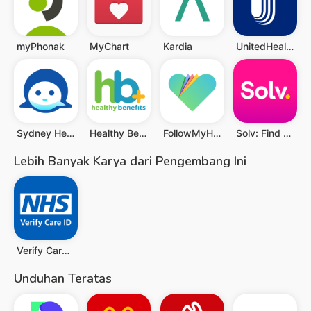
myPhonak
MyChart
Kardia
UnitedHealthcare
Sydney Health
Healthy Benefits+
FollowMyHealth®
Solv: Find Quality Doctor Care
Lebih Banyak Karya dari Pengembang Ini
Verify Care ID
Unduhan Teratas