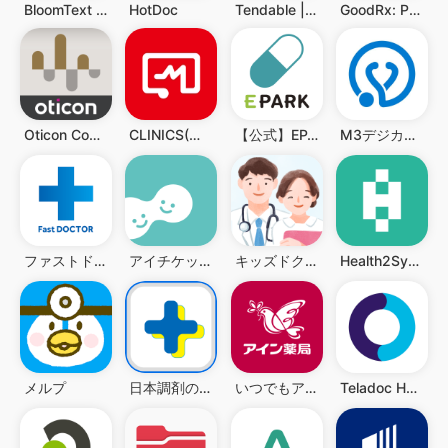
BloomText HIPAA Compliant Chat
HotDoc
Tendable | Healthcare Audits
GoodRx: Prescription Coupons
Oticon Companion
CLINICS(クリニクス) オンライン診療・服薬指導アプリ
【公式】EPARKお薬手帳-ポイントも貯まる
M3デジカルスマート診察券
ファストドクター：救急の診療
アイチケット - 予約で待たずに病院へ
キッズドクター：子供・子育てに寄りそうオンライン診療アプリ
Health2Sync - Diabetes Tracker
メルプ
日本調剤のお薬手帳プラス-処方箋送信・お薬情報をアプリで管理
いつでもアイン薬局
Teladoc Health