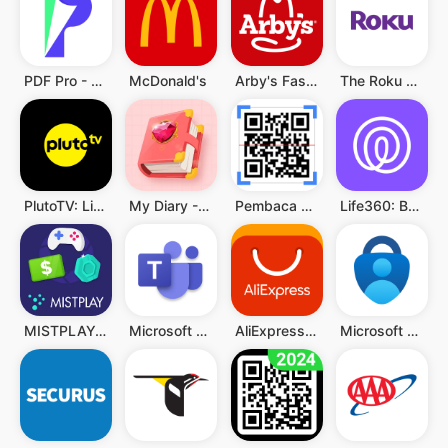
PDF Pro - Reader & Maker
McDonald's
Arby's Fast Food Sandwiches
The Roku App (Official)
PlutoTV: Live TV & Free Movies
My Diary - Diary With Lock
Pembaca QR & Kode Batang
Life360: Berbagi Lokasi
MISTPLAY: Play to Earn Money
Microsoft Teams
AliExpress - Shopping App
Microsoft Authenticator