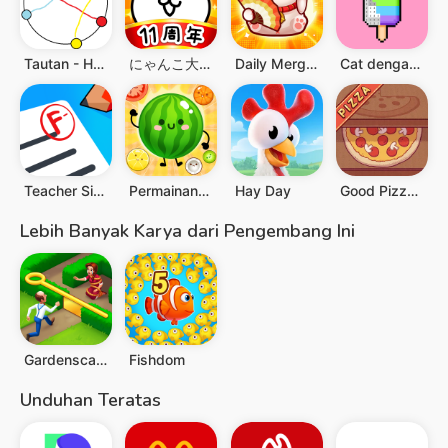
Tautan - Hubungkan Titik-Titik
にゃんこ大戦争
Daily Merge: Match Puzzle Game
Cat dengan nomor - Pixel Art
Teacher Simulator: School Days
Permainan Semangka
Hay Day
Good Pizza, Great Pizza
Lebih Banyak Karya dari Pengembang Ini
Gardenscapes
Fishdom
Unduhan Teratas