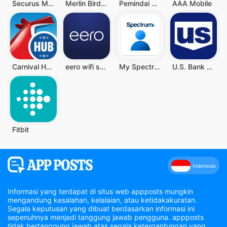
Securus Mobile
Merlin Bird ID by Cornell Lab
Pemindai QR - Barcode Scanner
AAA Mobile
Carnival HUB
eero wifi system
My Spectrum
U.S. Bank Mobile Banking
Fitbit
Indonesia
Informasi yang terdapat di situs web appposts mungkin
mengandung kesalahan, kelalaian, atau ketidakakuratan.
Segala keputusan yang dibuat berdasarkan informasi ini
sepenuhnya menjadi tanggung jawab pengguna. appposts
tidak bertanggung jawab atas segala ketergantungan yang