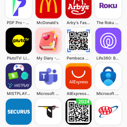
PDF Pro - Reader & Maker
McDonald's
Arby's Fast Food Sandwiches
The Roku App (Official)
PlutoTV: Live TV & Free Movies
My Diary - Diary With Lock
Pembaca QR & Kode Batang
Life360: Berbagi Lokasi
MISTPLAY: Play to Earn Money
Microsoft Teams
AliExpress - Shopping App
Microsoft Authenticator