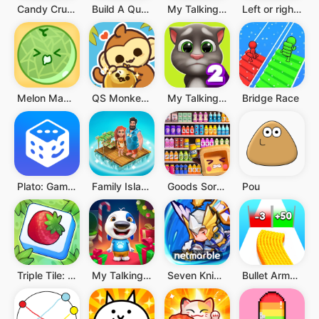
Candy Crush Saga
Build A Queen
My Talking Tom
Left or right: Magic Dress up
Melon Maker : Fruit Game
QS Monkey Land : Fruit Merge
My Talking Tom 2
Bridge Race
Plato: Game Multiplayer Seru
Family Island - Game pertanian
Goods Sort™ - Susun Barang
Pou
Triple Tile: Game Puzzle Cocok
My Talking Hank: Islands
Seven Knights Idle Adventure
Bullet Army Run