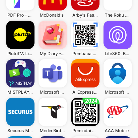
PDF Pro - Reader & Maker
McDonald's
Arby's Fast Food Sandwiches
The Roku App (Official)
PlutoTV: Live TV & Free Movies
My Diary - Diary With Lock
Pembaca QR & Kode Batang
Life360: Berbagi Lokasi
MISTPLAY: Play to Earn Money
Microsoft Teams
AliExpress - Shopping App
Microsoft Authenticator
Securus Mobile
Merlin Bird ID by Cornell Lab
Pemindai QR - Barcode Scanner
AAA Mobile