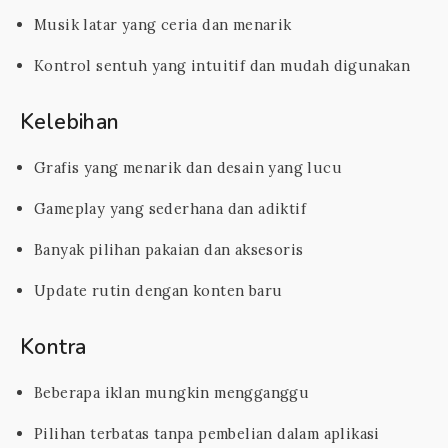
Musik latar yang ceria dan menarik
Kontrol sentuh yang intuitif dan mudah digunakan
Kelebihan
Grafis yang menarik dan desain yang lucu
Gameplay yang sederhana dan adiktif
Banyak pilihan pakaian dan aksesoris
Update rutin dengan konten baru
Kontra
Beberapa iklan mungkin mengganggu
Pilihan terbatas tanpa pembelian dalam aplikasi