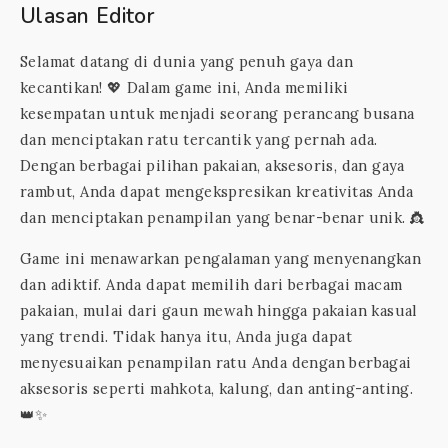
Ulasan Editor
Selamat datang di dunia yang penuh gaya dan
kecantikan! 💖 Dalam game ini, Anda memiliki
kesempatan untuk menjadi seorang perancang busana
dan menciptakan ratu tercantik yang pernah ada.
Dengan berbagai pilihan pakaian, aksesoris, dan gaya
rambut, Anda dapat mengekspresikan kreativitas Anda
dan menciptakan penampilan yang benar-benar unik. 👸
Game ini menawarkan pengalaman yang menyenangkan
dan adiktif. Anda dapat memilih dari berbagai macam
pakaian, mulai dari gaun mewah hingga pakaian kasual
yang trendi. Tidak hanya itu, Anda juga dapat
menyesuaikan penampilan ratu Anda dengan berbagai
aksesoris seperti mahkota, kalung, dan anting-anting.
👑✨