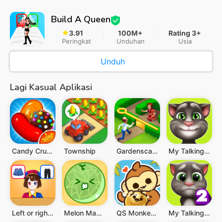
Build A Queen
3.91
100M+
Rating 3+
Peringkat
Unduhan
Usia
Unduh
Lagi Kasual Aplikasi
Candy Crush Saga
Township
Gardenscapes
My Talking Tom
Left or right: Magic Dress up
Melon Maker : Fruit Game
QS Monkey Land : Fruit Merge
My Talking Tom 2