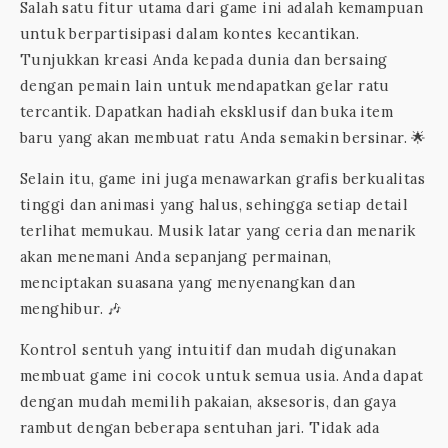
Salah satu fitur utama dari game ini adalah kemampuan
untuk berpartisipasi dalam kontes kecantikan.
Tunjukkan kreasi Anda kepada dunia dan bersaing
dengan pemain lain untuk mendapatkan gelar ratu
tercantik. Dapatkan hadiah eksklusif dan buka item
baru yang akan membuat ratu Anda semakin bersinar. 🌟
Selain itu, game ini juga menawarkan grafis berkualitas
tinggi dan animasi yang halus, sehingga setiap detail
terlihat memukau. Musik latar yang ceria dan menarik
akan menemani Anda sepanjang permainan,
menciptakan suasana yang menyenangkan dan
menghibur. 🎶
Kontrol sentuh yang intuitif dan mudah digunakan
membuat game ini cocok untuk semua usia. Anda dapat
dengan mudah memilih pakaian, aksesoris, dan gaya
rambut dengan beberapa sentuhan jari. Tidak ada