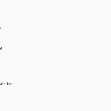
n
at
eal-time