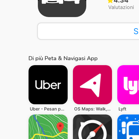
4.34
Valutazioni
S
Di più Peta & Navigasi App
Uber - Pesan perjalanan
OS Maps: Walk, Hike, Run, Bike
Lyft