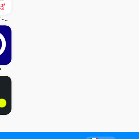
Yahoo!マップ - 最新地図、ナビや乗換案内も
P