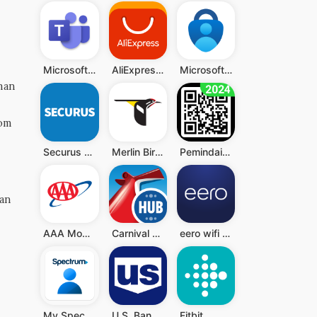
Microsoft Teams
AliExpress - Shopping App
Microsoft Authenticator
man
Tom
Securus Mobile
Merlin Bird ID by Cornell Lab
Pemindai QR - Barcode Scanner
kan
AAA Mobile
Carnival HUB
eero wifi system
My Spectrum
U.S. Bank Mobile Banking
Fitbit