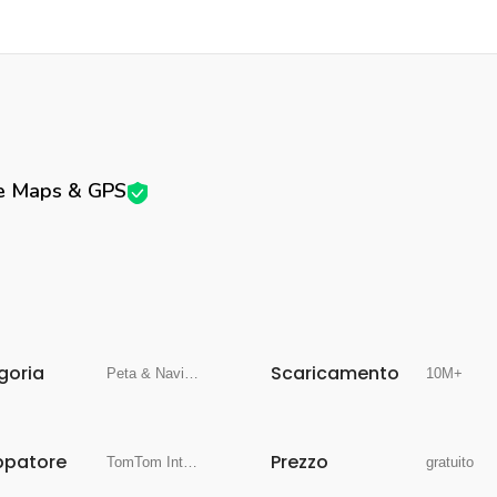
e Maps & GPS
goria
Scaricamento
Peta & Navigasi
10M+
ppatore
Prezzo
TomTom International BV
gratuito