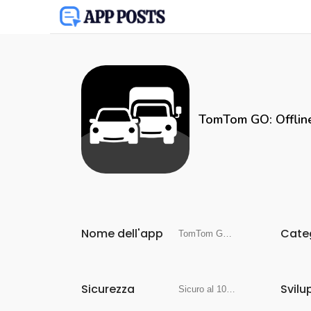
TomTom GO: Offlin
Nome dell'app
Cate
TomTom GO: Offline Maps & GPS
Sicurezza
Svilu
Sicuro al 100%