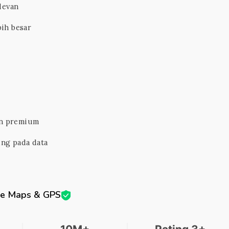
levan
bih besar
an premium
ung pada data
ne Maps & GPS