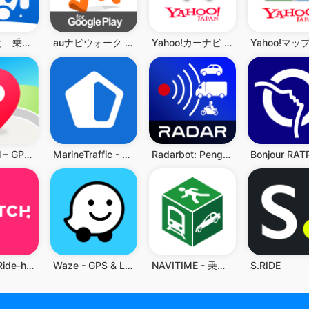
駅すぱあと 乗換案内 - 時刻表・運行情報・バス経路
auナビウォーク - 乗換案内・バスと地図の総合移動アプリ
Yahoo!カーナビ - 最新地図で渋滞回避ができるナビ。
Peta Petal – GPS & Navigasi
MarineTraffic - Ship Tracking
Radarbot: Pengesan Perangkap
Bonjour RAT
Heetch - Ride-hailing app
Waze - GPS & Lalu Lintas Live
NAVITIME - 乗換案内と地図が1つになった総合ナビ
S.RIDE