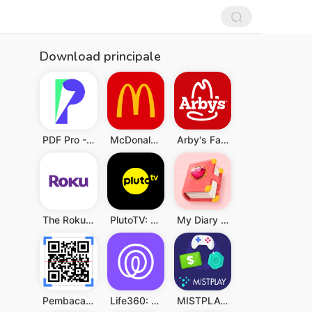
Download principale
PDF Pro - Reader & Maker
McDonald's
Arby's Fast Food Sandwiches
The Roku App (Official)
PlutoTV: Live TV & Free Movies
My Diary - Diary With Lock
Pembaca QR & Kode Batang
Life360: Berbagi Lokasi
MISTPLAY: Play to Earn Money