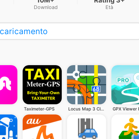
10M+
Rating 3+
Download
Età
caricamento
Taximeter-GPS
Locus Map 3 Classic
GPX Viewer