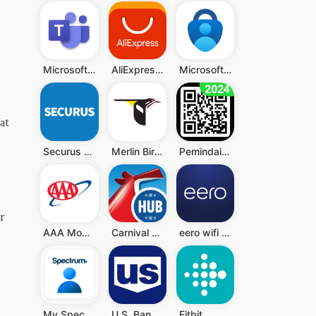
Microsoft Teams
AliExpress - Shopping App
Microsoft Authenticator
at
Securus Mobile
Merlin Bird ID by Cornell Lab
Pemindai QR - Barcode Scanner
r
AAA Mobile
Carnival HUB
eero wifi system
My Spectrum
U.S. Bank Mobile Banking
Fitbit