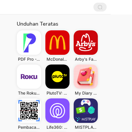
Unduhan Teratas
PDF Pro - Reader & Maker
McDonald's
Arby's Fast Food Sandwiches
The Roku App (Official)
PlutoTV: Live TV & Free Movies
My Diary - Diary With Lock
Pembaca QR & Kode Batang
Life360: Berbagi Lokasi
MISTPLAY: Play to Earn Money