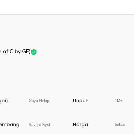
 of C by GE)
gori
Unduh
Gaya Hidup
1M+
embang
Harga
Savant Systems, Inc.
bebas