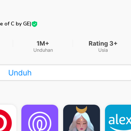
e of C by GE)
1M+
Rating 3+
Unduhan
Usia
Unduh