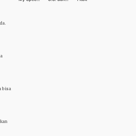
da.
da
 bisa
gkan