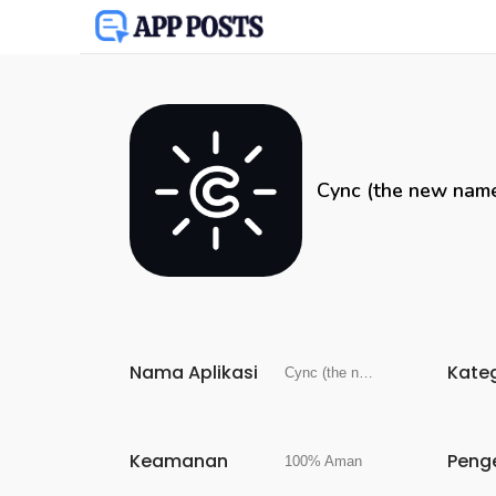
Cync (the new name
Nama Aplikasi
Kate
Cync (the new name of C by GE)
Keamanan
Peng
100% Aman