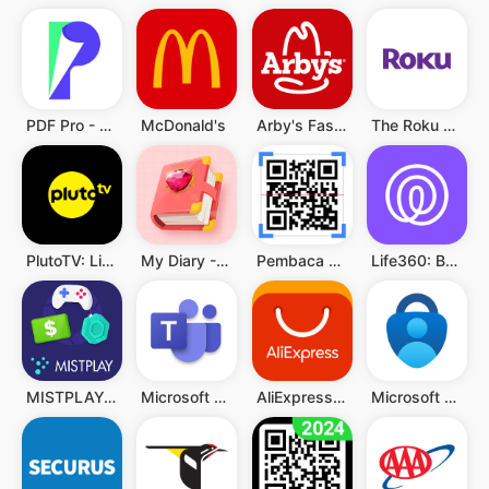
PDF Pro - Reader & Maker
McDonald's
Arby's Fast Food Sandwiches
The Roku App (Official)
PlutoTV: Live TV & Free Movies
My Diary - Diary With Lock
Pembaca QR & Kode Batang
Life360: Berbagi Lokasi
MISTPLAY: Play to Earn Money
Microsoft Teams
AliExpress - Shopping App
Microsoft Authenticator