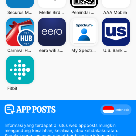
Securus Mobile
Merlin Bird ID by Cornell Lab
Pemindai QR - Barcode Scanner
AAA Mobile
Carnival HUB
eero wifi system
My Spectrum
U.S. Bank Mobile Banking
Fitbit
Indonesia
Informasi yang terdapat di situs web appposts mungkin
mengandung kesalahan, kelalaian, atau ketidakakuratan.
Segala keputusan yang dibuat berdasarkan informasi ini