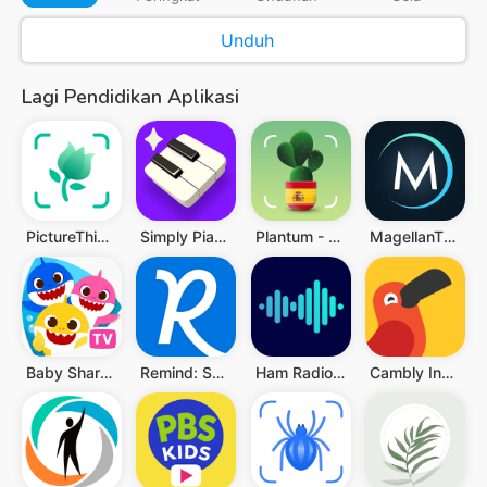
Unduh
Lagi Pendidikan Aplikasi
PictureThis - Plant Identifier
Simply Piano: Learn Piano Fast
Plantum - Plant Identifier
MagellanTV Documentaries
Baby Shark TV: Lagu & Cerita
Remind: School Communication
Ham Radio Prep
Cambly Inggris