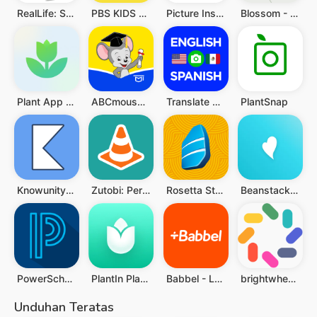
RealLife: Speak, Learn English
PBS KIDS Video
Picture Insect: Bug Identifier
Blossom - Identifikasi Tanaman
Plant App - Plant Identifier
ABCmouse – Kids Learning Games
Translate now Photo translator
PlantSnap
Knowunity: AI Study Helper
Zutobi: Permit & Driving Prep
Rosetta Stone: Belajar Bahasa
Beanstack Tracker
PowerSchool Mobile
PlantIn Plant Identifier, Care
Babbel - Learn Languages
brightwheel: Childcare App
Unduhan Teratas