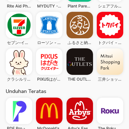
Rite Aid Pharmacy
MYDUTY - Nurse Calendar&Alarm
Plant Parent: Plant Care Guide
シェアフル -スキマバイトアプリ・単発日払い求人をすぐ探せる
セブン-イレブンアプリ
ローソン - お得なクーポンやポイントが貯まる
ふるさと納税 さとふる
トクバイ - スマート節約！チラシアプリでお得にお買い物
クラシルリワード-移動・チラシ・レシートでポイントがたまる
PIXUSはがきクリエイター
THE OUTLETS アプリ(ジ アウトレット アプリ)
三井ショッピングパークアプリ
Unduhan Teratas
PDF Pro - Reader & Maker
McDonald's
Arby's Fast Food Sandwiches
The Roku App (Official)