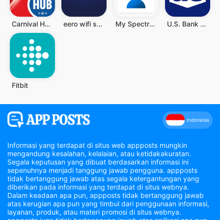
Carnival HUB
eero wifi system
My Spectrum
U.S. Bank Mobile Banking
Fitbit
Indonesia
Informasi yang terdapat di situs web appposts mungkin
mengandung kesalahan, kelalaian, atau ketidakakuratan.
Segala keputusan yang dibuat berdasarkan informasi ini
sepenuhnya menjadi tanggung jawab pengguna. appposts
tidak bertanggung jawab atas segala ketergantungan yang
diberikan pada informasi yang terdapat di situs webnya.
Dalam keadaan apa pun, appposts tidak bertanggung jawab
atas kerugian apa pun yang timbul dari penggunaan informasi,
layanan, produk, atau materi promosi di situs webnya.