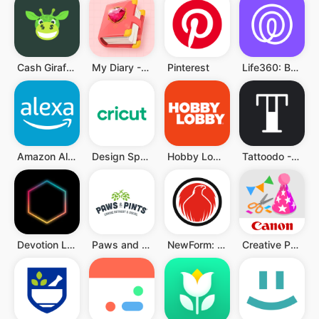
Cash Giraffe - Play and earn
My Diary - Diary With Lock
Pinterest
Life360: Berbagi Lokasi
Amazon Alexa
Design Space: DIY with Cricut
Hobby Lobby Stores
Tattoodo - Your Next Tattoo
Devotion LGBT
Paws and Pints
NewForm: Recovery & Wellbeing
Creative Park