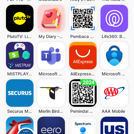
PlutoTV: Live TV & Free Movies
My Diary - Diary With Lock
Pembaca QR & Kode Batang
Life360: Berbagi Lokasi
MISTPLAY: Play to Earn Money
Microsoft Teams
AliExpress - Shopping App
Microsoft Authenticator
Securus Mobile
Merlin Bird ID by Cornell Lab
Pemindai QR - Barcode Scanner
AAA Mobile