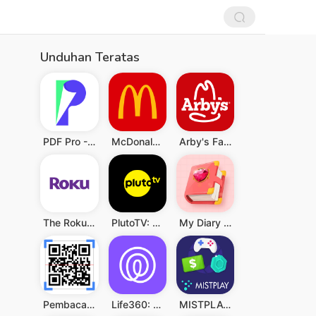
Unduhan Teratas
PDF Pro - Reader & Maker
McDonald's
Arby's Fast Food Sandwiches
The Roku App (Official)
PlutoTV: Live TV & Free Movies
My Diary - Diary With Lock
Pembaca QR & Kode Batang
Life360: Berbagi Lokasi
MISTPLAY: Play to Earn Money