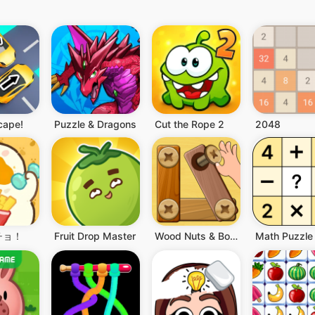
scape!
Puzzle & Dragons
Cut the Rope 2
2048
チョ！
Fruit Drop Master
Wood Nuts & Bolts Puzzle