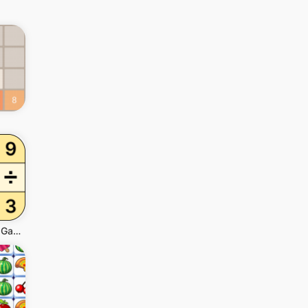
Math Puzzle Games - Crossmath