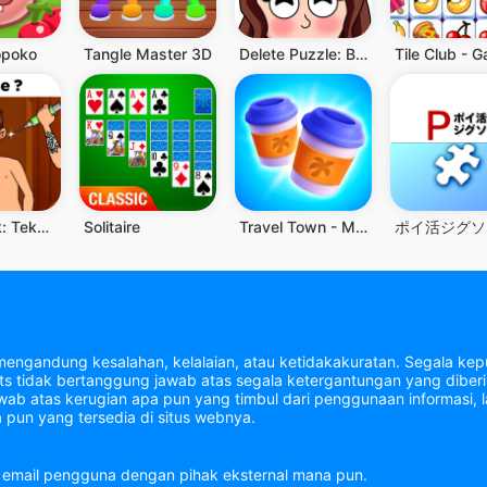
opoko
Tangle Master 3D
Delete Puzzle: Brain Games
Flashback: Teka-teki Rumit
Solitaire
Travel Town - Merge Adventure
mengandung kesalahan, kelalaian, atau ketidakakuratan. Segala kepu
tidak bertanggung jawab atas segala ketergantungan yang diberik
b atas kerugian apa pun yang timbul dari penggunaan informasi, la
 pun yang tersedia di situs webnya.
email pengguna dengan pihak eksternal mana pun.