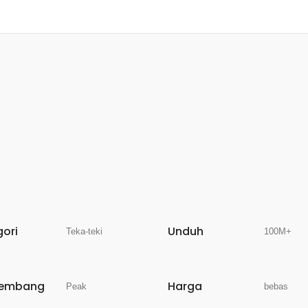
gori
Unduh
Teka-teki
100M+
embang
Harga
Peak
bebas