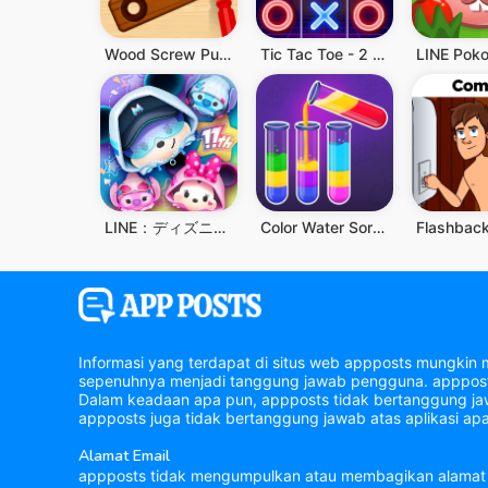
Wood Screw Puzzle
Tic Tac Toe - 2 Player XO
LINE Pok
LINE：ディズニー ツムツム
Color Water Sort Wooden Puzzle
Informasi yang terdapat di situs web appposts mungkin 
sepenuhnya menjadi tanggung jawab pengguna. appposts 
Dalam keadaan apa pun, appposts tidak bertanggung jawa
appposts juga tidak bertanggung jawab atas aplikasi apa
Alamat Email
appposts tidak mengumpulkan atau membagikan alamat 