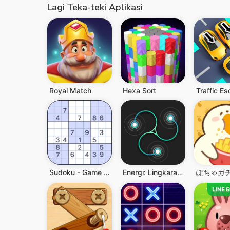
Lagi Teka-teki Aplikasi
Royal Match
Hexa Sort
Traffic E
Sudoku - Game Puzzle Klasik
Energi: Lingkaran Anti Stres
ぽちゃガ