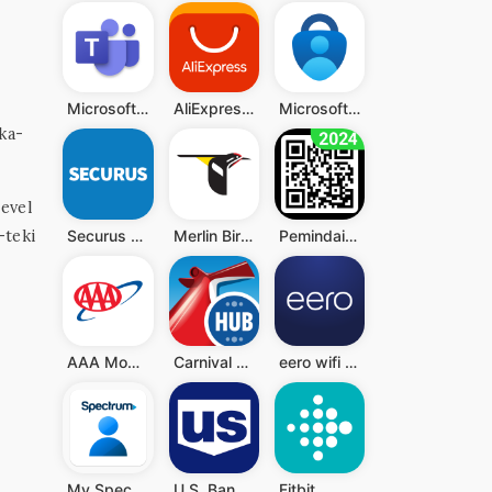
Microsoft Teams
AliExpress - Shopping App
Microsoft Authenticator
ka-
level
-teki
Securus Mobile
Merlin Bird ID by Cornell Lab
Pemindai QR - Barcode Scanner
AAA Mobile
Carnival HUB
eero wifi system
My Spectrum
U.S. Bank Mobile Banking
Fitbit