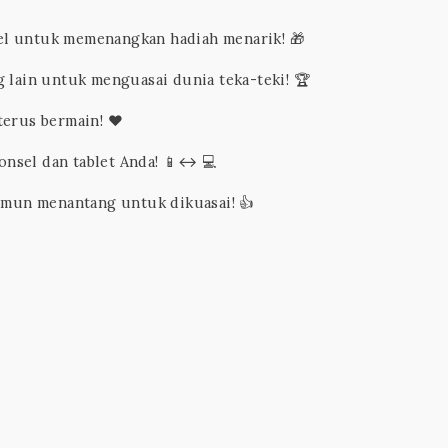
el untuk memenangkan hadiah menarik! 🎁
 lain untuk menguasai dunia teka-teki! 🏆
terus bermain! ❤️
sel dan tablet Anda! 📱↔️ 💻
mun menantang untuk dikuasai! 👍