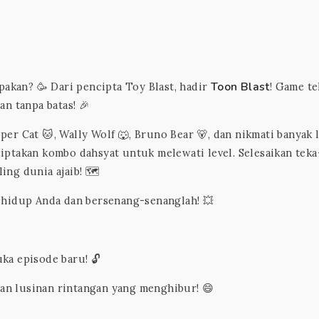
Toon Blast
pakan? 🥳 Dari pencipta Toy Blast, hadir
! Game te
n tanpa batas! 🎉
r Cat 🐱, Wally Wolf 🐺, Bruno Bear 🐻, dan nikmati banyak 
ptakan kombo dahsyat untuk melewati level. Selesaikan teka
ng dunia ajaib! 🗺️
 hidup Anda dan bersenang-senanglah! 💥
ka episode baru! 🔓
an lusinan rintangan yang menghibur! 😄