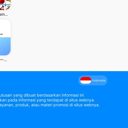
Tile Club - Game Mencocokkan
ポイ活ジグソー：ポイントが稼げるパズルゲーム
Indonesia
tusan yang dibuat berdasarkan informasi ini
an pada informasi yang terdapat di situs webnya.
yanan, produk, atau materi promosi di situs webnya.