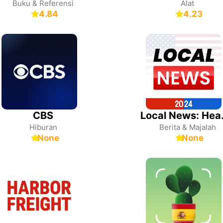
Buku & Referensi
Alat
4.84
4.23
CBS
Local Ne
Hiburan
Berita & Majalah
None
None