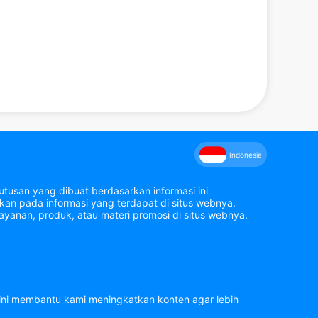
Indonesia
tusan yang dibuat berdasarkan informasi ini
an pada informasi yang terdapat di situs webnya.
yanan, produk, atau materi promosi di situs webnya.
 ini membantu kami meningkatkan konten agar lebih