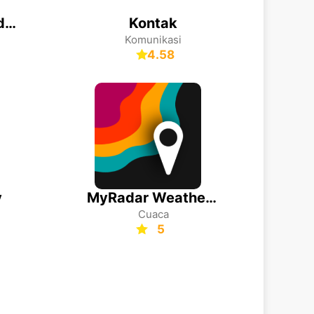
Plantum - Plant Identifier
Kontak
Komunikasi
4.58
y
MyRadar Weather Radar
Cuaca
5