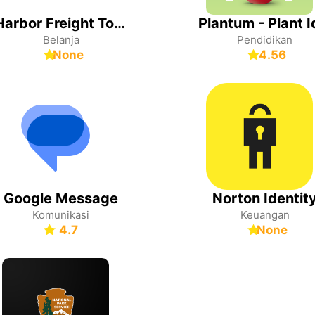
Harbor Freight Tools
Belanja
Pendidikan
None
4.56
Google Message
Norton Identit
Komunikasi
Keuangan
4.7
None