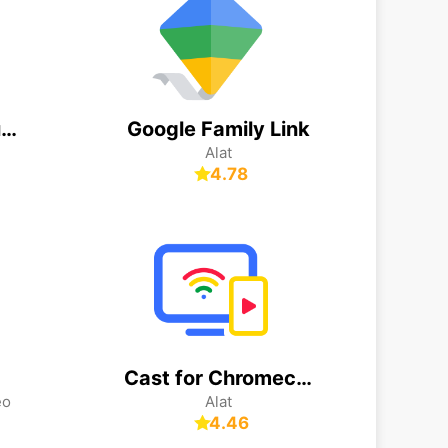
TuneIn Radio: Music & Sports
Google Family Link
Alat
4.78
Cast for Chromecast & TV Cast
eo
Alat
4.46