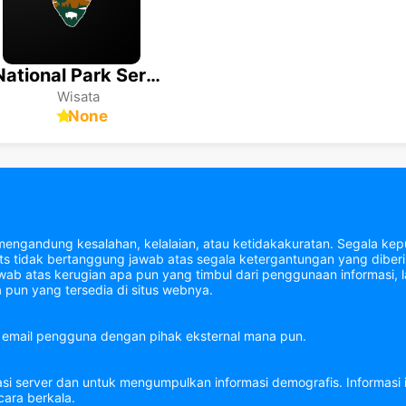
National Park Service
Wisata
None
mengandung kesalahan, kelalaian, atau ketidakakuratan. Segala kepu
tidak bertanggung jawab atas segala ketergantungan yang diberik
b atas kerugian apa pun yang timbul dari penggunaan informasi, la
 pun yang tersedia di situs webnya.
email pengguna dengan pihak eksternal mana pun.
asi server dan untuk mengumpulkan informasi demografis. Informasi
ara berkala.