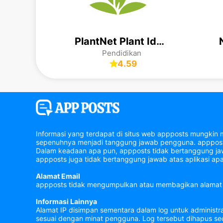
PlantNet Plant Identification
Pendidikan
4.59
Informasi yang terdapat di situs web appposts mungkin 
sepenuhnya menjadi tanggung jawab pengguna. appposts 
Dalam keadaan apa pun, appposts tidak bertanggung jawa
appposts juga tidak bertanggung jawab atas aplikasi apa
Alamat Email
appposts tidak mengumpulkan atau membagikan alamat 
Informasi Lainnya
Alamat IP disimpan sementara dalam log untuk administr
sesuai dengan minat pengguna. Log tersebut dihapus sec