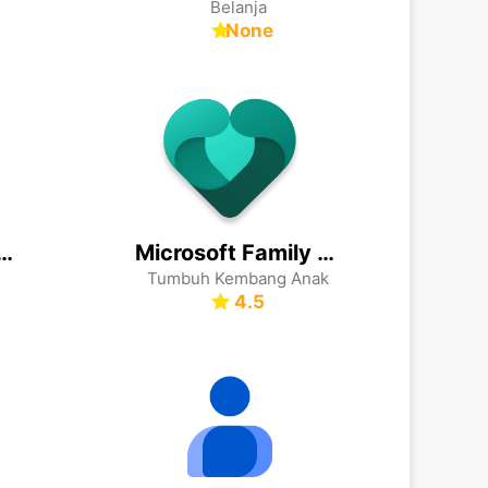
Belanja
None
ws: Headlines & Alerts
Microsoft Family Safety
Tumbuh Kembang Anak
4.5