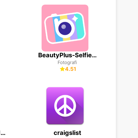
BeautyPlus-Selfie Photo Booth
Fotografi
4.51
CoinSnap - Coin Identifier
craigslist