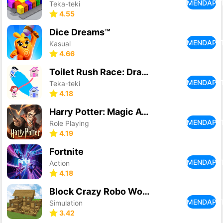
MENDAPA
Teka-teki
4.55
Dice Dreams™️
MENDAPA
Kasual
4.66
Toilet Rush Race: Draw Puzzle
MENDAPA
Teka-teki
4.18
Harry Potter: Magic Awakened
MENDAPA
Role Playing
4.19
Fortnite
MENDAPA
Action
4.18
Block Crazy Robo World
MENDAPA
Simulation
3.42