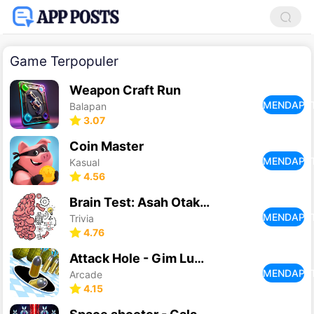
Game Terpopuler
Weapon Craft Run
MENDAPA
Balapan
3.07
Coin Master
MENDAPA
Kasual
4.56
Brain Test: Asah Otak Kocak
MENDAPA
Trivia
4.76
Attack Hole - Gim Lubang Hitam
MENDAPA
Arcade
4.15