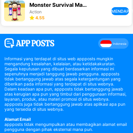
Monster Survival Master
MENDAPA
Action
4.55
Indonesia
Informasi yang terdapat di situs web appposts mungkin
mengandung kesalahan, kelalaian, atau ketidakakuratan.
Segala keputusan yang dibuat berdasarkan informasi ini
sepenuhnya menjadi tanggung jawab pengguna. appposts
tidak bertanggung jawab atas segala ketergantungan yang
diberikan pada informasi yang terdapat di situs webnya.
Dalam keadaan apa pun, appposts tidak bertanggung jawab
atas kerugian apa pun yang timbul dari penggunaan informasi,
layanan, produk, atau materi promosi di situs webnya.
appposts juga tidak bertanggung jawab atas aplikasi apa pun
yang tersedia di situs webnya.
Alamat Email
appposts tidak mengumpulkan atau membagikan alamat email
pengguna dengan pihak eksternal mana pun.