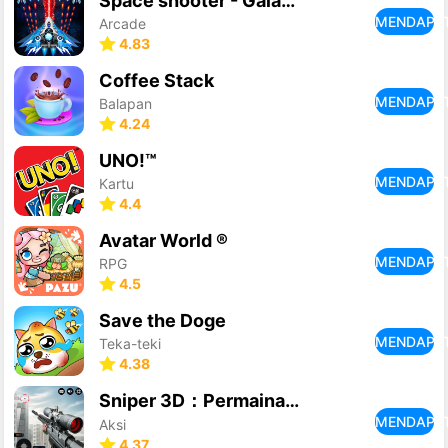
Space shooter - Galaxy attack
MENDAPA
Arcade
4.83
Coffee Stack
MENDAPA
Balapan
4.24
UNO!™
MENDAPA
Kartu
4.4
Avatar World ®
MENDAPA
RPG
4.5
Save the Doge
MENDAPA
Teka-teki
4.38
Sniper 3D：Permainan Menembak
MENDAPA
Aksi
4.37