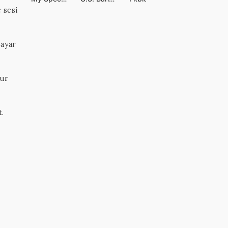
 sesi
Bayar
tur
t.