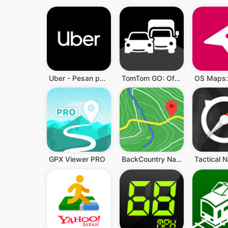
Uber - Pesan perjalanan
TomTom GO: Offline Maps & GPS
GPX Viewer PRO
BackCountry Navigator GPS PRO
Tactical 