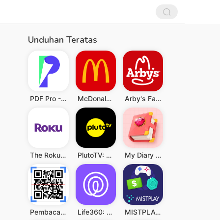
Unduhan Teratas
PDF Pro - Reader & Maker
McDonald's
Arby's Fast Food Sandwiches
The Roku App (Official)
PlutoTV: Live TV & Free Movies
My Diary - Diary With Lock
Pembaca QR & Kode Batang
Life360: Berbagi Lokasi
MISTPLAY: Play to Earn Money