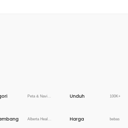
gori
Unduh
Peta & Navigasi
100K+
embang
Harga
Alberta Health Services
bebas