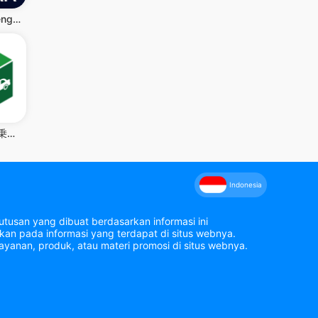
Radarbot: Pengesan Perangkap
NAVITIME - 乗換案内と地図が1つになった総合ナビ
Indonesia
tusan yang dibuat berdasarkan informasi ini
an pada informasi yang terdapat di situs webnya.
yanan, produk, atau materi promosi di situs webnya.