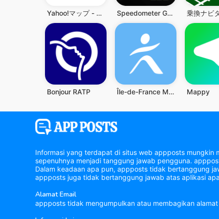
Yahoo!マップ - 最新地図、ナビや乗換案内も
Speedometer GPS Pro & Odometer
Bonjour RATP
Île-de-France Mobilités
Mappy
Informasi yang terdapat di situs web appposts mungkin 
sepenuhnya menjadi tanggung jawab pengguna. appposts 
Dalam keadaan apa pun, appposts tidak bertanggung jawa
appposts juga tidak bertanggung jawab atas aplikasi apa
Alamat Email
appposts tidak mengumpulkan atau membagikan alamat 