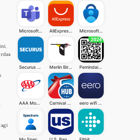
Microsoft Teams
AliExpress - Shopping App
Microsoft Authenticator
ni,
erdas
Securus Mobile
Merlin Bird ID by Cornell Lab
Pemindai QR - Barcode Scanner
k
AAA Mobile
Carnival HUB
eero wifi system
i
lagi
My Spectrum
U.S. Bank Mobile Banking
Fitbit