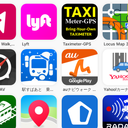
OS Maps: Walk, Hike, Run, Bike
Lyft
Taximeter-GPS
NAV
駅すぱあと 乗換案内 - 時刻表・運行情報・バス経路
auナビウォーク - 乗換案内・バスと地図の総合移動アプリ