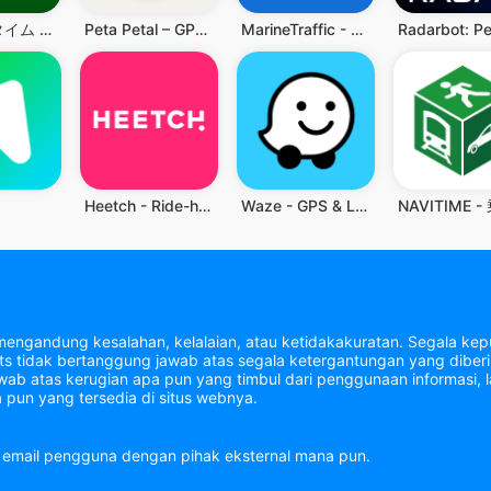
乗換ナビタイム - 電車・バス時刻表、路線図、乗換案内
Peta Petal – GPS & Navigasi
MarineTraffic - Ship Tracking
Heetch - Ride-hailing app
Waze - GPS & Lalu Lintas Live
mengandung kesalahan, kelalaian, atau ketidakakuratan. Segala kepu
tidak bertanggung jawab atas segala ketergantungan yang diberik
b atas kerugian apa pun yang timbul dari penggunaan informasi, la
 pun yang tersedia di situs webnya.
email pengguna dengan pihak eksternal mana pun.