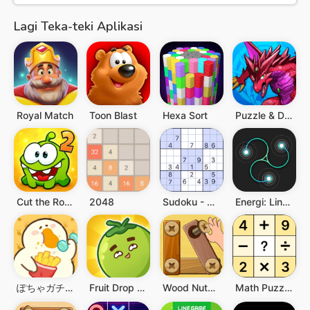
Lagi Teka-teki Aplikasi
Royal Match
Toon Blast
Hexa Sort
Puzzle & Dragons
Cut the Rope 2
2048
Sudoku - Game Puzzle Klasik
Energi: Lingkaran Anti Stres
ぽちゃガチョ！
Fruit Drop Master
Wood Nuts & Bolts Puzzle
Math Puzzle Games - Crossmath