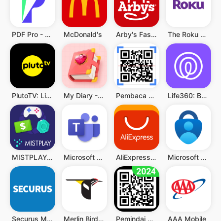
PDF Pro - Reader & Maker
McDonald's
Arby's Fast Food Sandwiches
The Roku App (Official)
PlutoTV: Live TV & Free Movies
My Diary - Diary With Lock
Pembaca QR & Kode Batang
Life360: Berbagi Lokasi
MISTPLAY: Play to Earn Money
Microsoft Teams
AliExpress - Shopping App
Microsoft Authenticator
Securus Mobile
Merlin Bird ID by Cornell Lab
Pemindai QR - Barcode Scanner
AAA Mobile