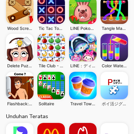
Wood Screw Puzzle
Tic Tac Toe - 2 Player XO
LINE Pokopoko
Tangle Master 3D
Delete Puzzle: Brain Games
Tile Club - Game Mencocokkan
LINE：ディズニー ツムツム
Color Water Sort Wooden Puzzle
Flashback: Teka-teki Rumit
Solitaire
Travel Town - Merge Adventure
ポイ活ジグソー：ポイントが稼げるパズルゲーム
Unduhan Teratas