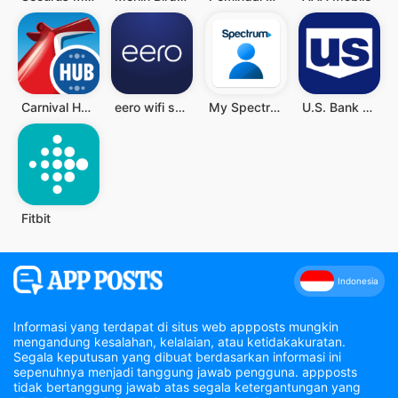
Carnival HUB
eero wifi system
My Spectrum
U.S. Bank Mobile Banking
Fitbit
Indonesia
Informasi yang terdapat di situs web appposts mungkin
mengandung kesalahan, kelalaian, atau ketidakakuratan.
Segala keputusan yang dibuat berdasarkan informasi ini
sepenuhnya menjadi tanggung jawab pengguna. appposts
tidak bertanggung jawab atas segala ketergantungan yang