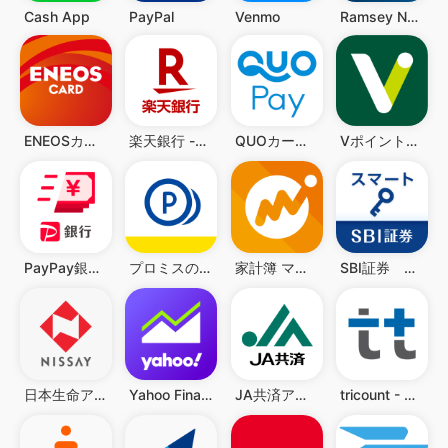
Cash App
PayPal
Venmo
Ramsey Network
ENEOSカードアプリ
楽天銀行 -個人のお客様向けアプリ
QUOカードPay(公式) - 気持ちが伝わるギフトアプリ
VポイントPay
PayPay銀行 ローン
プロミスのアプリローン。カードレスのローンでお借入
家計簿 マネーフォワード ME
SBI証券 スマートアプリ
日本生命アプリ
Yahoo Finance: Stocks & News
JA共済アプリ
tricount - Bagi tagihan grup