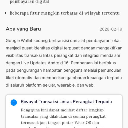
pembayaran digital
Beberapa fitur mungkin terbatas di wilayah tertentu
Apa yang Baru
2026-02-19
Google Wallet sedang bertransisi dari alat pembayaran lokal
menjadi pusat identitas digital terpusat dengan mengaktifkan
visibilitas transaksi lintas perangkat dan integrasi mendalam
dengan Live Updates Android 16. Pembaruan ini berfokus
pada pengurangan hambatan pengguna melalui pemunculan
tiket otomatis dan memberikan gambaran keuangan terpadu
di seluruh platform seluler, wearable, dan web.
Riwayat Transaksi Lintas Perangkat Terpadu
1
Pengguna kini dapat melihat daftar lengkap
transaksi yang dilakukan di semua perangkat,
termasuk jam tangan pintar Wear OS dan