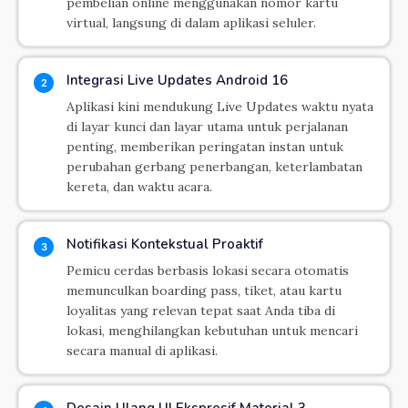
pembelian online menggunakan nomor kartu
virtual, langsung di dalam aplikasi seluler.
Integrasi Live Updates Android 16
2
Aplikasi kini mendukung Live Updates waktu nyata
di layar kunci dan layar utama untuk perjalanan
penting, memberikan peringatan instan untuk
perubahan gerbang penerbangan, keterlambatan
kereta, dan waktu acara.
Notifikasi Kontekstual Proaktif
3
Pemicu cerdas berbasis lokasi secara otomatis
memunculkan boarding pass, tiket, atau kartu
loyalitas yang relevan tepat saat Anda tiba di
lokasi, menghilangkan kebutuhan untuk mencari
secara manual di aplikasi.