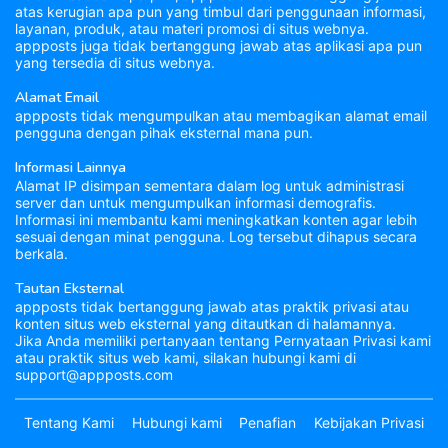
atas kerugian apa pun yang timbul dari penggunaan informasi,
layanan, produk, atau materi promosi di situs webnya.
appposts juga tidak bertanggung jawab atas aplikasi apa pun
yang tersedia di situs webnya.
Alamat Email
appposts tidak mengumpulkan atau membagikan alamat email
pengguna dengan pihak eksternal mana pun.
Informasi Lainnya
Alamat IP disimpan sementara dalam log untuk administrasi
server dan untuk mengumpulkan informasi demografis.
Informasi ini membantu kami meningkatkan konten agar lebih
sesuai dengan minat pengguna. Log tersebut dihapus secara
berkala.
Tautan Eksternal
appposts tidak bertanggung jawab atas praktik privasi atau
konten situs web eksternal yang ditautkan di halamannya.
Jika Anda memiliki pertanyaan tentang Pernyataan Privasi kami
atau praktik situs web kami, silakan hubungi kami di
support@appposts.com
Tentang Kami
Hubungi kami
Penafian
Kebijakan Privasi