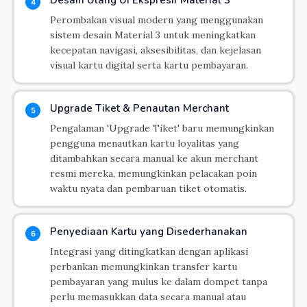
Desain Ulang UI Ekspresif Material 3
4
Perombakan visual modern yang menggunakan
sistem desain Material 3 untuk meningkatkan
kecepatan navigasi, aksesibilitas, dan kejelasan
visual kartu digital serta kartu pembayaran.
Upgrade Tiket & Penautan Merchant
5
Pengalaman 'Upgrade Tiket' baru memungkinkan
pengguna menautkan kartu loyalitas yang
ditambahkan secara manual ke akun merchant
resmi mereka, memungkinkan pelacakan poin
waktu nyata dan pembaruan tiket otomatis.
Penyediaan Kartu yang Disederhanakan
6
Integrasi yang ditingkatkan dengan aplikasi
perbankan memungkinkan transfer kartu
pembayaran yang mulus ke dalam dompet tanpa
perlu memasukkan data secara manual atau