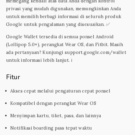
memegang kendali atas data Anda dengan kontrol
privasi yang mudah digunakan, memungkinkan Anda
untuk memilih berbagi informasi di seluruh produk
Google untuk pengalaman yang disesuaikan. ✅
Google Wallet tersedia di semua ponsel Android
(Lollipop 5.0+), perangkat Wear OS, dan Fitbit. Masih
ada pertanyaan? Kunjungi support.google.com/wallet
untuk informasi lebih lanjut. ℹ️
Fitur
Akses cepat melalui pengaturan cepat ponsel
Kompatibel dengan perangkat Wear OS
Menyimpan kartu, tiket, pass, dan lainnya
Notifikasi boarding pass tepat waktu