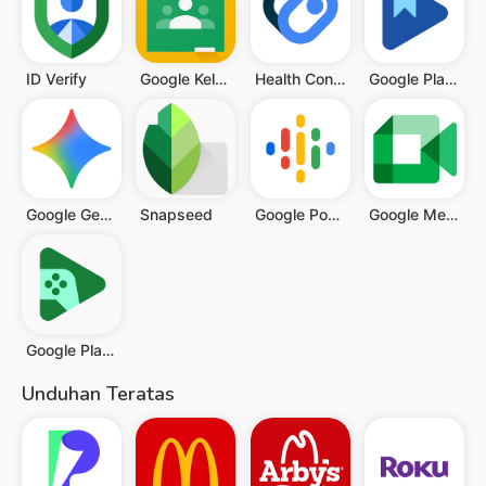
ID Verify
Google Kelas
Health Connect
Google Play Buku
Google Gemini
Snapseed
Google Podcasts
Google Meet (original)
Google Play Game
Unduhan Teratas