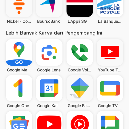
Nickel - Compte pour tous
BoursoBank
L'Appli SG
La Banque Postale
Lebih Banyak Karya dari Pengembang Ini
Google Maps Go
Google Lens
Google Voice
YouTube TV: Live TV & more
Google One
Google Kalender
Google Family Link
Google TV