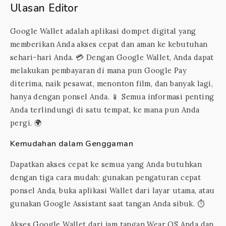
Ulasan Editor
Google Wallet adalah aplikasi dompet digital yang
memberikan Anda akses cepat dan aman ke kebutuhan
sehari-hari Anda. 💳 Dengan Google Wallet, Anda dapat
melakukan pembayaran di mana pun Google Pay
diterima, naik pesawat, menonton film, dan banyak lagi,
hanya dengan ponsel Anda. 📱 Semua informasi penting
Anda terlindungi di satu tempat, ke mana pun Anda
pergi. 🌍
Kemudahan dalam Genggaman
Dapatkan akses cepat ke semua yang Anda butuhkan
dengan tiga cara mudah: gunakan pengaturan cepat
ponsel Anda, buka aplikasi Wallet dari layar utama, atau
gunakan Google Assistant saat tangan Anda sibuk. ⏱️
Akses Google Wallet dari jam tangan Wear OS Anda dan