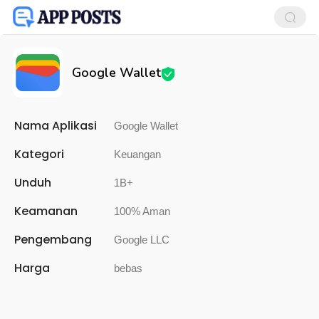
Google Wallet
Nama Aplikasi
Google Wallet
Kategori
Keuangan
Unduh
1B+
Keamanan
100% Aman
Pengembang
Google LLC
Harga
bebas