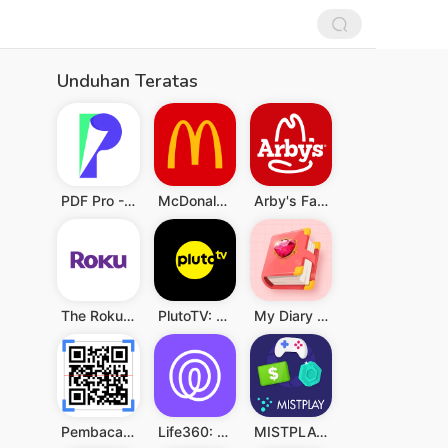
Unduhan Teratas
PDF Pro - Reader & Maker
McDonald's
Arby's Fast Food Sandwiches
The Roku App (Official)
PlutoTV: Live TV & Free Movies
My Diary - Diary With Lock
Pembaca QR & Kode Batang
Life360: Berbagi Lokasi
MISTPLAY: Play to Earn Money