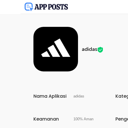
adidas
Nama Aplikasi
Kate
adidas
Keamanan
Peng
100% Aman