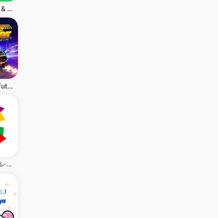
Shpock: Buy & Sell Marketplace
Back to the Future™
カウシェ - テレビ等で紹介多数！ショッピングアプリ