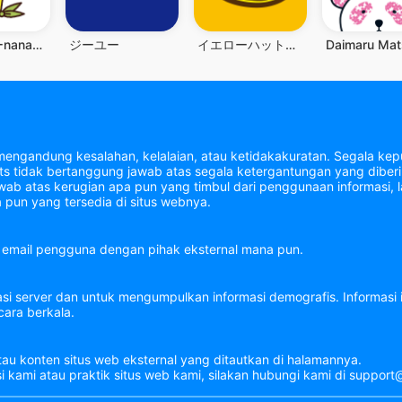
電子マネーnanaco アプリでチャージ・ポイントも貯まる
ジーユー
イエローハット公式アプリ
mengandung kesalahan, kelalaian, atau ketidakakuratan. Segala kepu
tidak bertanggung jawab atas segala ketergantungan yang diberik
b atas kerugian apa pun yang timbul dari penggunaan informasi, la
 pun yang tersedia di situs webnya.
email pengguna dengan pihak eksternal mana pun.
asi server dan untuk mengumpulkan informasi demografis. Informasi
ara berkala.
tau konten situs web eksternal yang ditautkan di halamannya.
si kami atau praktik situs web kami, silakan hubungi kami di suppo