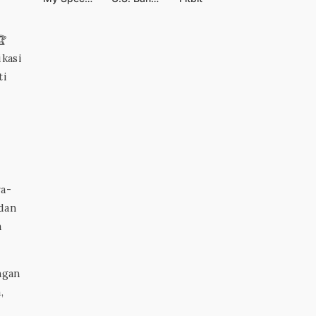
🏆
ikasi
ti
ra-
 dan
n
ngan
,