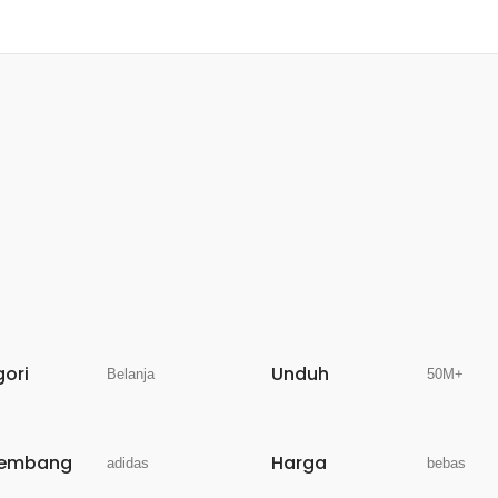
gori
Unduh
Belanja
50M+
embang
Harga
adidas
bebas