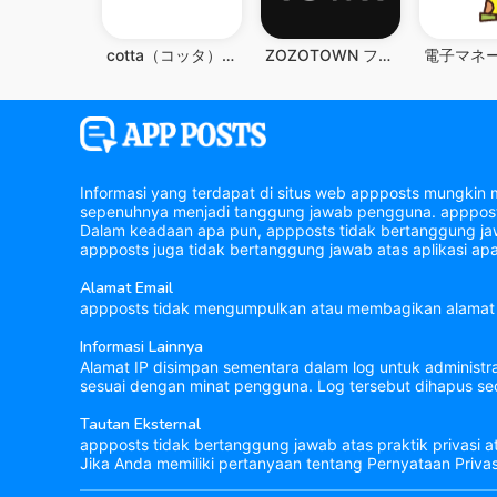
cotta（コッタ）- お菓子＆パン作りの材料・道具・レシピ
ZOZOTOWN ファッション通販
Informasi yang terdapat di situs web appposts mungkin 
sepenuhnya menjadi tanggung jawab pengguna. appposts 
Dalam keadaan apa pun, appposts tidak bertanggung jawa
appposts juga tidak bertanggung jawab atas aplikasi apa
Alamat Email
appposts tidak mengumpulkan atau membagikan alamat 
Informasi Lainnya
Alamat IP disimpan sementara dalam log untuk administr
sesuai dengan minat pengguna. Log tersebut dihapus sec
Tautan Eksternal
appposts tidak bertanggung jawab atas praktik privasi a
Jika Anda memiliki pertanyaan tentang Pernyataan Priva