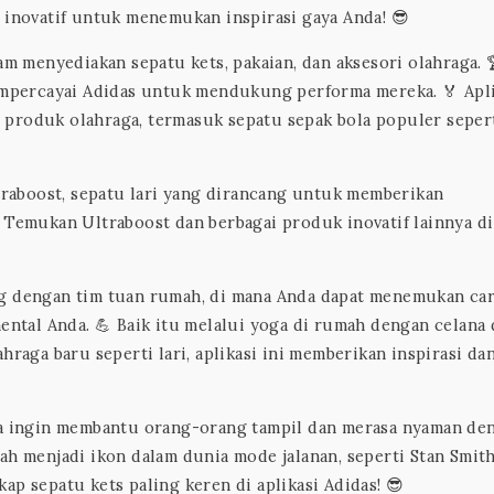
 inovatif untuk menemukan inspirasi gaya Anda! 😎
am menyediakan sepatu kets, pakaian, dan aksesori olahraga. 
mempercayai Adidas untuk mendukung performa mereka. 🏅 Apl
 produk olahraga, termasuk sepatu sepak bola populer seper
ltraboost, sepatu lari yang dirancang untuk memberikan
 Temukan Ultraboost dan berbagai produk inovatif lainnya di
ng dengan tim tuan rumah, di mana Anda dapat menemukan ca
mental Anda. 💪 Baik itu melalui yoga di rumah dengan celana
hraga baru seperti lari, aplikasi ini memberikan inspirasi da
uga ingin membantu orang-orang tampil dan merasa nyaman de
lah menjadi ikon dalam dunia mode jalanan, seperti Stan Smith
ap sepatu kets paling keren di aplikasi Adidas! 😎