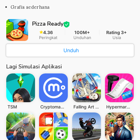
Grafis sederhana
Pizza Ready
4.36
100M+
Rating 3+
Peringkat
Unduhan
Usia
Unduh
Lagi Simulasi Aplikasi
TSM
Cryptomania Simulator
Falling Art Ragdoll Simulator
Hypermarket 3D: Store Cashier