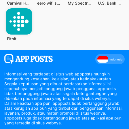
Carnival HUB
eero wifi system
My Spectrum
U.S. Bank Mobile Banking
Fitbit
Indonesia
Informasi yang terdapat di situs web appposts mungkin
mengandung kesalahan, kelalaian, atau ketidakakuratan.
Segala keputusan yang dibuat berdasarkan informasi ini
sepenuhnya menjadi tanggung jawab pengguna. appposts
tidak bertanggung jawab atas segala ketergantungan yang
diberikan pada informasi yang terdapat di situs webnya.
Dalam keadaan apa pun, appposts tidak bertanggung jawab
atas kerugian apa pun yang timbul dari penggunaan informasi,
layanan, produk, atau materi promosi di situs webnya.
appposts juga tidak bertanggung jawab atas aplikasi apa pun
yang tersedia di situs webnya.