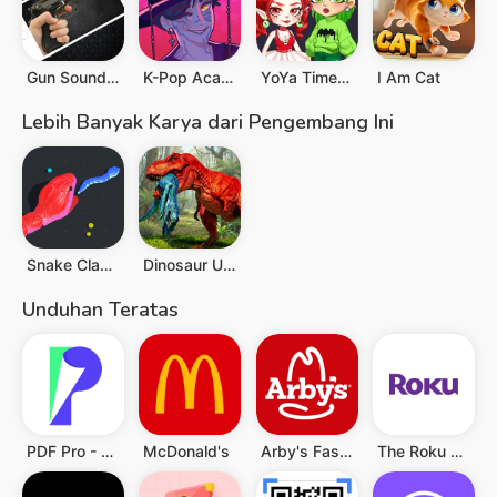
Gun Sounds : Gun Simulator
K-Pop Academy
YoYa Time: Build, Share & Play
I Am Cat
Lebih Banyak Karya dari Pengembang Ini
Snake Clash!
Dinosaur Universe
Unduhan Teratas
PDF Pro - Reader & Maker
McDonald's
Arby's Fast Food Sandwiches
The Roku App (Official)