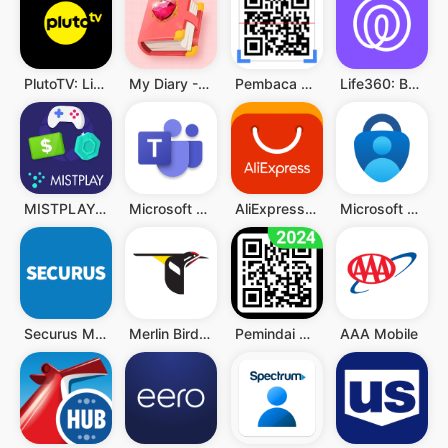
PlutoTV: Live TV & Free Movies
My Diary - Diary With Lock
Pembaca QR & Kode Batang
Life360: Berbagi Lokasi
MISTPLAY: Play to Earn Money
Microsoft Teams
AliExpress - Shopping App
Microsoft Authenticator
Securus Mobile
Merlin Bird ID by Cornell Lab
Pemindai QR - Barcode Scanner
AAA Mobile