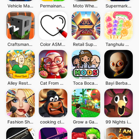
Vehicle Masters
Permainan 2 3 4 Pemain
Moto Wheelie 3D
Supermarket Manager Simulator
Craftsman: Building Craft
Color ASMR: Drawing & Painting
Retail Supermarket Simulator
Tanghulu Master - Candy ASMR
Alley Restaurant Tycoon
Cat From Hell - Cat Simulator
Toca Boca Mods
Bayi Berbaju Kuning
Fashion Show: Makeup, Dress Up
cooking clash
Grow a Garden: Fruits & Animal
99 Nights in the Forest