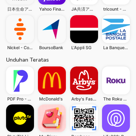
日本生命アプリ
Yahoo Finance: Stocks & News
JA共済アプリ
tricount - Bagi tagihan grup
Nickel - Compte pour tous
BoursoBank
L'Appli SG
La Banque Postale
Unduhan Teratas
PDF Pro - Reader & Maker
McDonald's
Arby's Fast Food Sandwiches
The Roku App (Official)