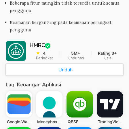
Beberapa fitur mungkin tidak tersedia untuk semua
pengguna
Keamanan bergantung pada keamanan perangkat
pengguna
HMRC
4
5M+
Rating 3+
Peringkat
Unduhan
Usia
Unduh
Lagi Keuangan Aplikasi
Google Wallet
Moneybox - Save and Invest
QBSE
TradingView - Saham dan Kripto