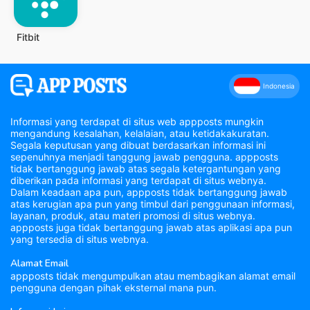
Fitbit
Indonesia
Informasi yang terdapat di situs web appposts mungkin
mengandung kesalahan, kelalaian, atau ketidakakuratan.
Segala keputusan yang dibuat berdasarkan informasi ini
sepenuhnya menjadi tanggung jawab pengguna. appposts
tidak bertanggung jawab atas segala ketergantungan yang
diberikan pada informasi yang terdapat di situs webnya.
Dalam keadaan apa pun, appposts tidak bertanggung jawab
atas kerugian apa pun yang timbul dari penggunaan informasi,
layanan, produk, atau materi promosi di situs webnya.
appposts juga tidak bertanggung jawab atas aplikasi apa pun
yang tersedia di situs webnya.
Alamat Email
appposts tidak mengumpulkan atau membagikan alamat email
pengguna dengan pihak eksternal mana pun.