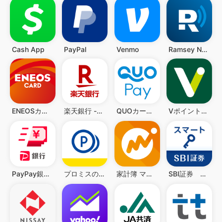
Cash App
PayPal
Venmo
Ramsey Network
ENEOSカードアプリ
楽天銀行 -個人のお客様向けアプリ
QUOカードPay(公式) - 気持ちが伝わるギフトアプリ
VポイントPay
PayPay銀行 ローン
プロミスのアプリローン。カードレスのローンでお借入
家計簿 マネーフォワード ME
SBI証券 スマートアプリ