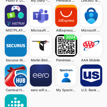
PlutoTV: Live TV & Free Movies
My Diary - Diary With Lock
Pembaca QR & Kode Batang
Life360: Berbagi Lokasi
MISTPLAY: Play to Earn Money
Microsoft Teams
AliExpress - Shopping App
Microsoft Authenticator
Securus Mobile
Merlin Bird ID by Cornell Lab
Pemindai QR - Barcode Scanner
AAA Mobile
Carnival HUB
eero wifi system
My Spectrum
U.S. Bank Mobile Banking