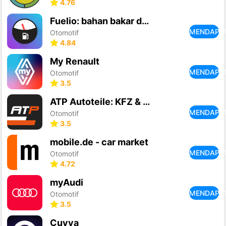
4.76
Fuelio: bahan bakar dan biaya
MENDAPA
Otomotif
4.84
My Renault
MENDAPA
Otomotif
3.5
ATP Autoteile: KFZ & PKW Teile
MENDAPA
Otomotif
3.5
mobile.de - car market
MENDAPA
Otomotif
4.72
myAudi
MENDAPA
Otomotif
3.5
Cuvva