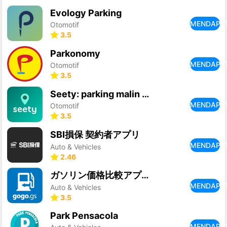
Evology Parking
MENDAPA
Otomotif
3.5
Parkonomy
MENDAPA
Otomotif
3.5
Seety: parking malin & gratuit
MENDAPA
Otomotif
3.5
SBI損保 契約者アプリ
MENDAPA
Auto & Vehicles
2.46
ガソリン価格比較アプリ gogo.gs
MENDAPA
Auto & Vehicles
3.5
Park Pensacola
MENDAPA