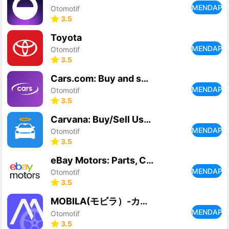
MENDAPA
Otomotif
3.5
Toyota
MENDAPA
Otomotif
3.5
Cars.com: Buy and sell cars
MENDAPA
Otomotif
3.5
Carvana: Buy/Sell Used Cars
MENDAPA
Otomotif
3.5
eBay Motors: Parts, Cars, more
MENDAPA
Otomotif
3.5
MOBILA(モビラ）-カーライフやお出かけ情報アプリ
MENDAPA
Otomotif
3.5