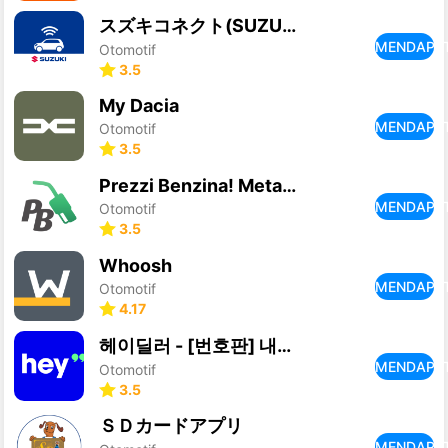
スズキコネクト(SUZUKI CONNECT)
MENDAPA
Otomotif
3.5
My Dacia
MENDAPA
Otomotif
3.5
Prezzi Benzina! Metano GPL HVO
MENDAPA
Otomotif
3.5
Whoosh
MENDAPA
Otomotif
4.17
헤이딜러 - [번호판] 내차시세, 내차팔기 필수앱
MENDAPA
Otomotif
3.5
ＳＤカードアプリ
MENDAPA