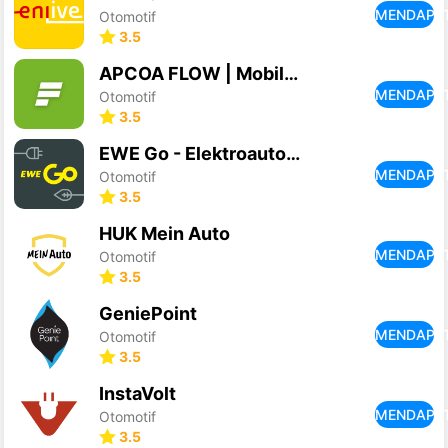
MENDAPA
Otomotif
3.5
APCOA FLOW | Mobile Parking
MENDAPA
Otomotif
3.5
EWE Go - Elektroauto laden
MENDAPA
Otomotif
3.5
HUK Mein Auto
MENDAPA
Otomotif
3.5
GeniePoint
MENDAPA
Otomotif
3.5
InstaVolt
MENDAPA
Otomotif
3.5