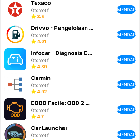
Texaco
MENDAPA
Otomotif
3.5
Drivvo - Pengelolaan kendaraan
MENDAPA
Otomotif
4.91
Infocar - Diagnosis OBD2 ELM
MENDAPA
Otomotif
4.39
Carmin
MENDAPA
Otomotif
4.92
EOBD Facile: OBD 2 Car Scanner
MENDAPA
Otomotif
4.7
Car Launcher
MENDAPA
Otomotif