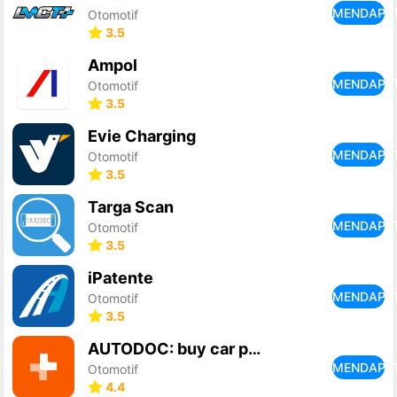
MENDAPA
Otomotif
3.5
Ampol
MENDAPA
Otomotif
3.5
Evie Charging
MENDAPA
Otomotif
3.5
Targa Scan
MENDAPA
Otomotif
3.5
iPatente
MENDAPA
Otomotif
3.5
AUTODOC: buy car parts online
MENDAPA
Otomotif
4.4