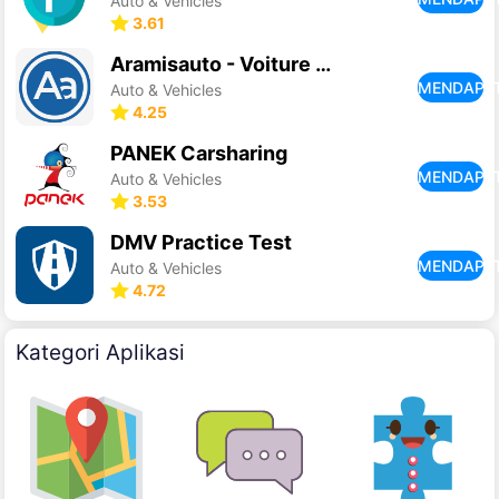
Auto & Vehicles
3.61
Aramisauto - Voiture occasion
MENDAPA
Auto & Vehicles
4.25
PANEK Carsharing
MENDAPA
Auto & Vehicles
3.53
DMV Practice Test
MENDAPA
Auto & Vehicles
4.72
Kategori Aplikasi