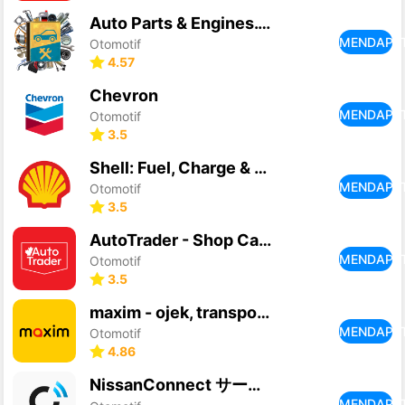
Auto Parts & Engines. Mechanic
MENDAPA
Otomotif
4.57
Chevron
MENDAPA
Otomotif
3.5
Shell: Fuel, Charge & More
MENDAPA
Otomotif
3.5
AutoTrader - Shop Cars Online
MENDAPA
Otomotif
3.5
maxim - ojek, transportasi
MENDAPA
Otomotif
4.86
NissanConnect サービス
MENDAPA