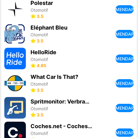
Polestar
MENDAPA
Otomotif
3.5
Eléphant Bleu
MENDAPA
Otomotif
3.5
HelloRide
MENDAPA
Otomotif
4.85
What Car Is That?
MENDAPA
Otomotif
3.5
Spritmonitor: Verbrauch,Kosten
MENDAPA
Otomotif
3.5
Coches.net - Coches de Ocasión
MENDAPA
Otomotif