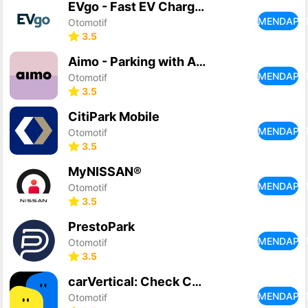
EVgo - Fast EV Charging
MENDAPA
Otomotif
3.5
Aimo - Parking with Aimo Park
MENDAPA
Otomotif
3.5
CitiPark Mobile
MENDAPA
Otomotif
3.5
MyNISSAN®
MENDAPA
Otomotif
3.5
PrestoPark
MENDAPA
Otomotif
3.5
carVertical: Check Car History
MENDAPA
Otomotif