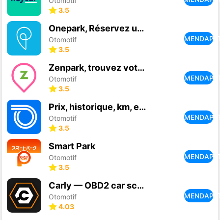
Otomotif
3.5
Onepark, Réservez un parking !
MENDAPA
Otomotif
3.5
Zenpark, trouvez votre parking
MENDAPA
Otomotif
3.5
Prix, historique, km, essence
MENDAPA
Otomotif
3.5
Smart Park
MENDAPA
Otomotif
3.5
Carly — OBD2 car scanner
MENDAPA
Otomotif
4.03