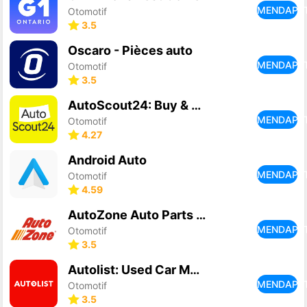
MENDAPA
Otomotif
3.5
Oscaro - Pièces auto
MENDAPA
Otomotif
3.5
AutoScout24: Buy & sell cars
MENDAPA
Otomotif
4.27
Android Auto
MENDAPA
Otomotif
4.59
AutoZone Auto Parts & Repair
MENDAPA
Otomotif
3.5
Autolist: Used Car Marketplace
MENDAPA
Otomotif
3.5