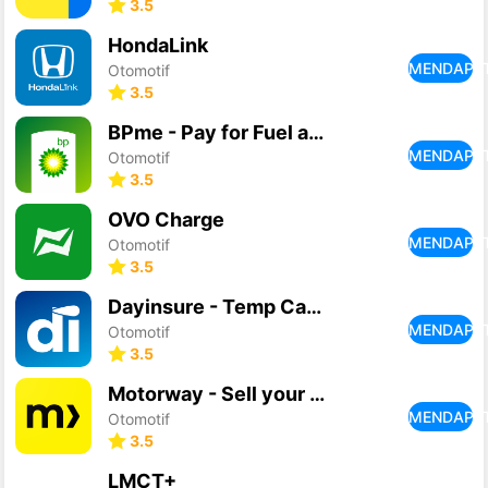
3.5
HondaLink
MENDAPA
Otomotif
3.5
BPme - Pay for Fuel and more
MENDAPA
Otomotif
3.5
OVO Charge
MENDAPA
Otomotif
3.5
Dayinsure - Temp Car Insurance
MENDAPA
Otomotif
3.5
Motorway - Sell your car
MENDAPA
Otomotif
3.5
LMCT+