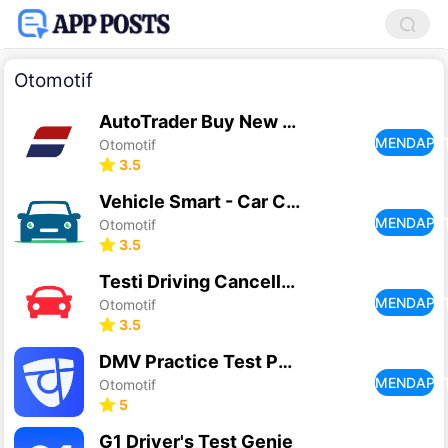
Otomotif
AutoTrader Buy New & Used Cars
MENDAPA
Otomotif
3.5
Vehicle Smart - Car Check
MENDAPA
Otomotif
3.5
Testi Driving Cancellations UK
MENDAPA
Otomotif
3.5
DMV Practice Test Permit Genie
MENDAPA
Otomotif
5
G1 Driver's Test Genie