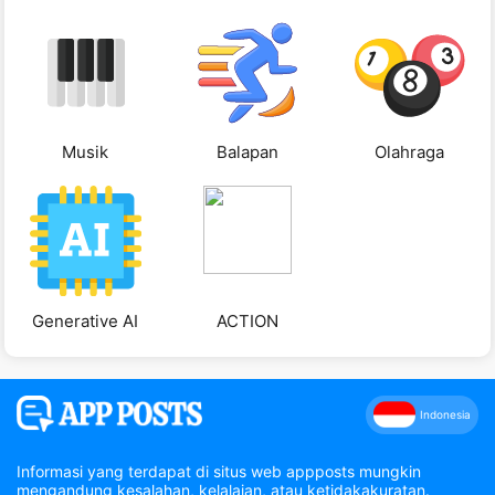
Musik
Balapan
Olahraga
Generative AI
ACTION
Indonesia
Informasi yang terdapat di situs web appposts mungkin
mengandung kesalahan, kelalaian, atau ketidakakuratan.