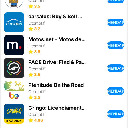
Otomotif
3.5
carsales: Buy & Sell Cars
MENDAPA
Otomotif
3.2
Motos.net - Motos de Ocasión
MENDAPA
Otomotif
3.5
PACE Drive: Find & Pay for Gas
MENDAPA
Otomotif
3.5
Plenitude On the Road
MENDAPA
Otomotif
3.5
Gringo: Licenciamento, IPVA +
MENDAPA
Otomotif
4.86