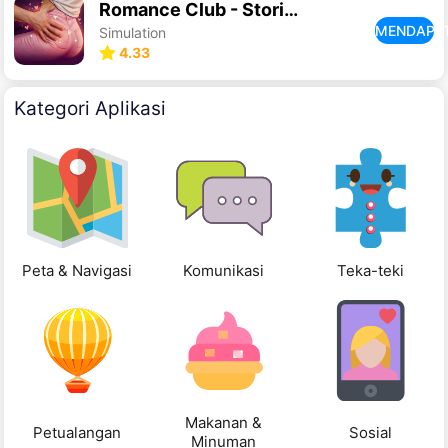
Romance Club - Stories I Play
MENDAPA
Simulation
4.33
Kategori Aplikasi
Peta & Navigasi
Komunikasi
Teka-teki
Makanan &
Petualangan
Sosial
Minuman