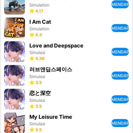
MENDAPA
Simulation
4.17
I Am Cat
MENDAPA
Simulation
4.3
Love and Deepspace
MENDAPA
Simulasi
4.36
러브앤딥스페이스
MENDAPA
Simulasi
3.5
恋と深空
MENDAPA
Simulasi
3.5
My Leisure Time
MENDAPA
Simulasi
3.5