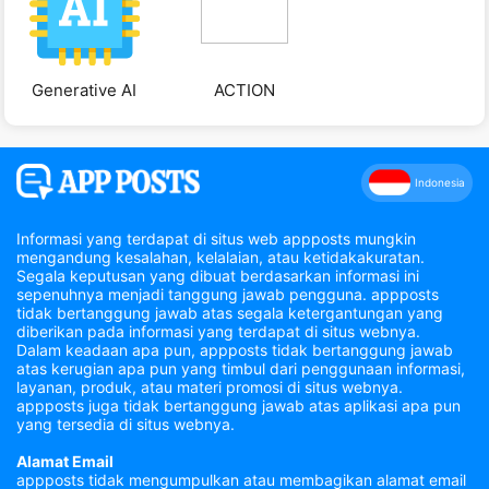
Generative AI
ACTION
Indonesia
Informasi yang terdapat di situs web appposts mungkin
mengandung kesalahan, kelalaian, atau ketidakakuratan.
Segala keputusan yang dibuat berdasarkan informasi ini
sepenuhnya menjadi tanggung jawab pengguna. appposts
tidak bertanggung jawab atas segala ketergantungan yang
diberikan pada informasi yang terdapat di situs webnya.
Dalam keadaan apa pun, appposts tidak bertanggung jawab
atas kerugian apa pun yang timbul dari penggunaan informasi,
layanan, produk, atau materi promosi di situs webnya.
appposts juga tidak bertanggung jawab atas aplikasi apa pun
yang tersedia di situs webnya.
Alamat Email
appposts tidak mengumpulkan atau membagikan alamat email