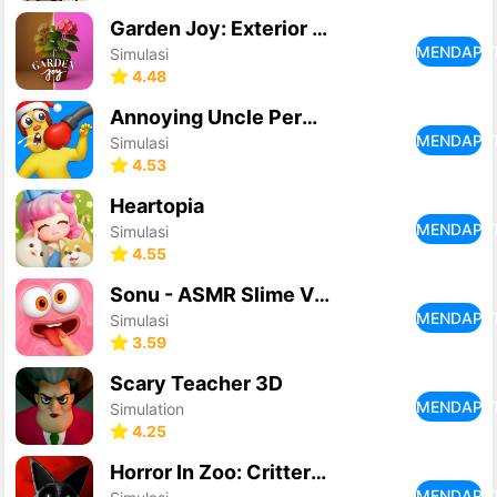
Garden Joy: Exterior Designer
MENDAPA
Simulasi
4.48
Annoying Uncle Permainan Tebuk
MENDAPA
Simulasi
4.53
Heartopia
MENDAPA
Simulasi
4.55
Sonu - ASMR Slime Virtual Pet
MENDAPA
Simulasi
3.59
Scary Teacher 3D
MENDAPA
Simulation
4.25
Horror In Zoo: Critters Escape
MENDAPA