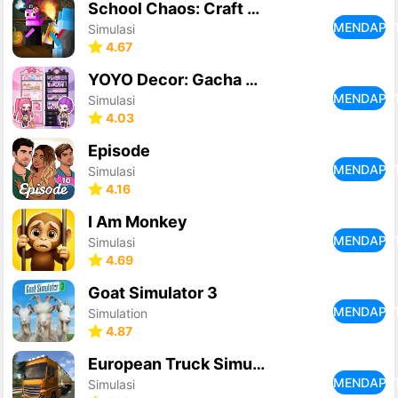
School Chaos: Craft and Prank
MENDAPA
Simulasi
4.67
YOYO Decor: Gacha Doll Makeup
MENDAPA
Simulasi
4.03
Episode
MENDAPA
Simulasi
4.16
I Am Monkey
MENDAPA
Simulasi
4.69
Goat Simulator 3
MENDAPA
Simulation
4.87
European Truck Simulator
MENDAPA
Simulasi