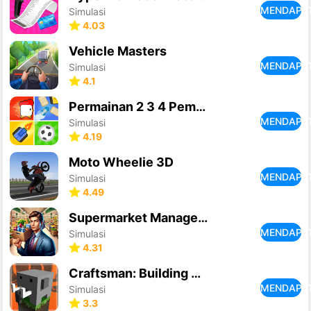
MENDAPA
Simulasi
4.03
Vehicle Masters
MENDAPA
Simulasi
4.1
Permainan 2 3 4 Pemain
MENDAPA
Simulasi
4.19
Moto Wheelie 3D
MENDAPA
Simulasi
4.49
Supermarket Manager Simulator
MENDAPA
Simulasi
4.31
Craftsman: Building Craft
MENDAPA
Simulasi
3.3