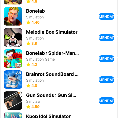
4.6
Bonelab
MENDAPA
Simulation
4.46
Melodie Box Simulator
MENDAPA
Simulation
3.9
Bonelab : Spider-Man VS Minecraft
MENDAPA
Simulation Game
4.2
Brainrot SoundBoard AR
MENDAPA
Simulation
4.8
Gun Sounds : Gun Simulator
MENDAPA
Simulasi
4.59
Kpop Idol Simulator