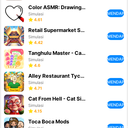
Color ASMR: Drawing & Painting
MENDAPA
Simulasi
4.61
Retail Supermarket Simulator
MENDAPA
Simulasi
4.42
Tanghulu Master - Candy ASMR
MENDAPA
Simulasi
4.6
Alley Restaurant Tycoon
MENDAPA
Simulasi
4.71
Cat From Hell - Cat Simulator
MENDAPA
Simulasi
4.15
Toca Boca Mods
MENDAPA