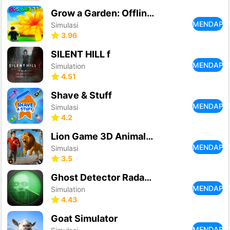
Grow a Garden: Offline Grows
MENDAPA
Simulasi
3.96
SILENT HILL f
MENDAPA
Simulation
4.51
Shave & Stuff
MENDAPA
Simulasi
4.2
Lion Game 3D Animal Simulator
MENDAPA
Simulasi
3.5
Ghost Detector Radar Simulator
MENDAPA
Simulation
4.43
Goat Simulator
MENDAPA