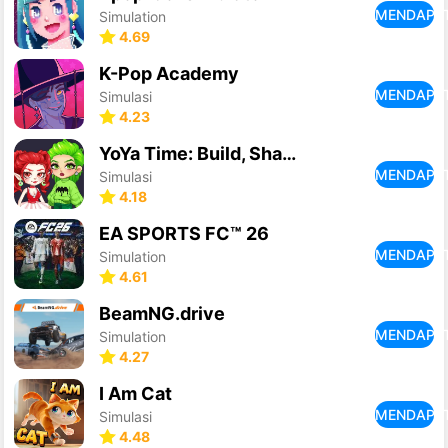
MENDAPA
Simulation
4.69
K-Pop Academy
MENDAPA
Simulasi
4.23
YoYa Time: Build, Share & Play
MENDAPA
Simulasi
4.18
EA SPORTS FC™ 26
MENDAPA
Simulation
4.61
BeamNG.drive
MENDAPA
Simulation
4.27
I Am Cat
MENDAPA
Simulasi
4.48