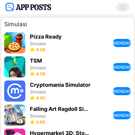
Simulasi
Pizza Ready
MENDAPA
Simulasi
4.36
TSM
MENDAPA
Simulasi
4.38
Cryptomania Simulator
MENDAPA
Simulasi
4.42
Falling Art Ragdoll Simulator
MENDAPA
Simulasi
3.69
Hypermarket 3D: Store Cashier