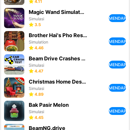
4.11
Magic Wand Simulator 3D
MENDAPA
Simulasi
3.5
Brother Hai's Pho Restaurant
MENDAPA
Simulation
4.46
Beam Drive Crashes Original 3D
MENDAPA
Simulasi
4.47
Christmas Home Design Game
MENDAPA
Simulasi
4.89
Bak Pasir Melon
MENDAPA
Simulasi
4.45
BeamNG.drive