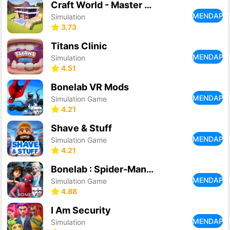
Craft World - Master Block 3D
MENDAPA
Simulation
3.73
Titans Clinic
MENDAPA
Simulation
4.51
Bonelab VR Mods
MENDAPA
Simulation Game
4.21
Shave & Stuff
MENDAPA
Simulation Game
4.21
Bonelab : Spider-Man VR
MENDAPA
Simulation Game
4.88
I Am Security
MENDAPA
Simulation