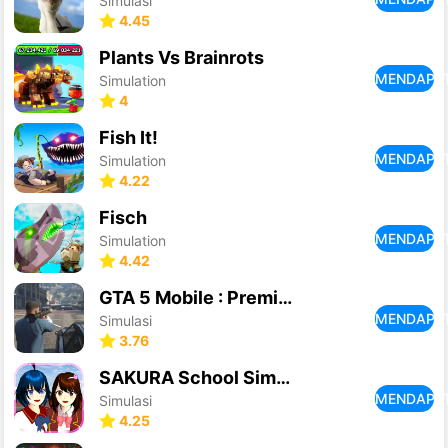
Simulasi
4.45
Plants Vs Brainrots
MENDAPA
Simulation
4
Fish It!
MENDAPA
Simulation
4.22
Fisch
MENDAPA
Simulation
4.42
GTA 5 Mobile : Premium Edition
MENDAPA
Simulasi
3.76
SAKURA School Simulator
MENDAPA
Simulasi
4.25