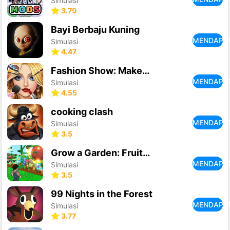
Simulasi
3.79
Bayi Berbaju Kuning
MENDAPA
Simulasi
4.47
Fashion Show: Makeup, Dress Up
MENDAPA
Simulasi
4.55
cooking clash
MENDAPA
Simulasi
3.5
Grow a Garden: Fruits & Animal
MENDAPA
Simulasi
3.5
99 Nights in the Forest
MENDAPA
Simulasi
3.77