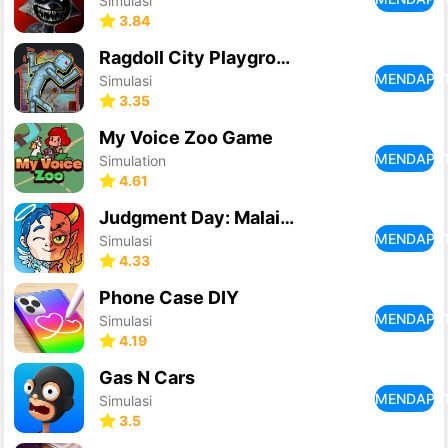
Simulasi
3.84
Ragdoll City Playground
MENDAPA
Simulasi
3.35
My Voice Zoo Game
MENDAPA
Simulation
4.61
Judgment Day: Malaikat Tuhan
MENDAPA
Simulasi
4.33
Phone Case DIY
MENDAPA
Simulasi
4.19
Gas N Cars
MENDAPA
Simulasi
3.5