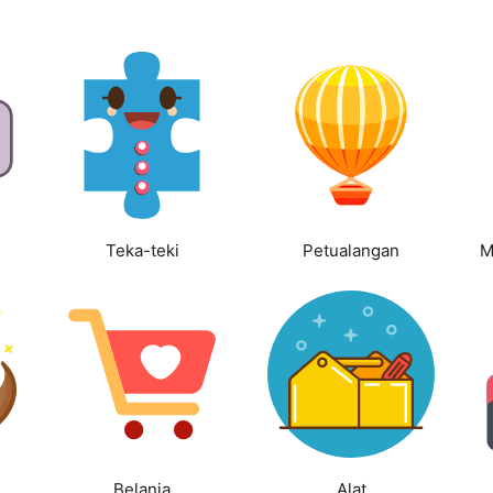
Teka-teki
Petualangan
M
Belanja
Alat