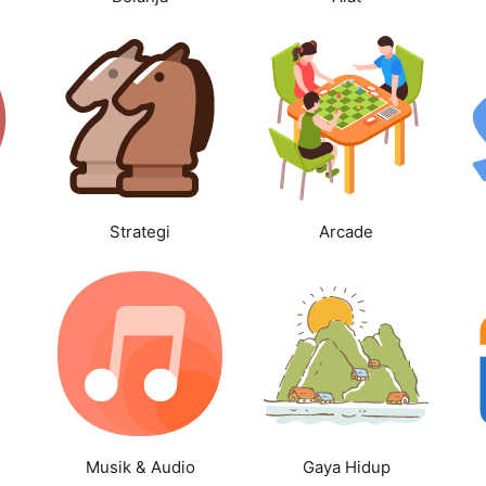
Strategi
Arcade
Musik & Audio
Gaya Hidup