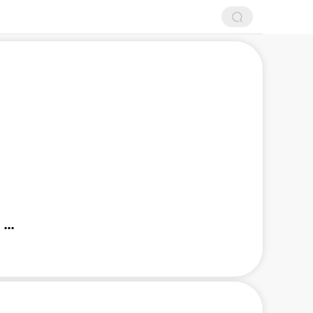
Aha World - Buat Cerita