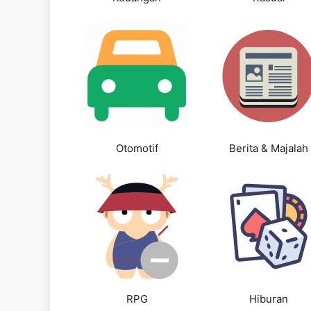
Otomotif
Berita & Majalah
RPG
Hiburan