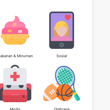
akanan & Minuman
Sosial
Medis
Olahraga