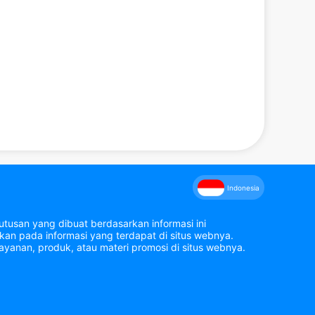
Indonesia
tusan yang dibuat berdasarkan informasi ini
an pada informasi yang terdapat di situs webnya.
yanan, produk, atau materi promosi di situs webnya.