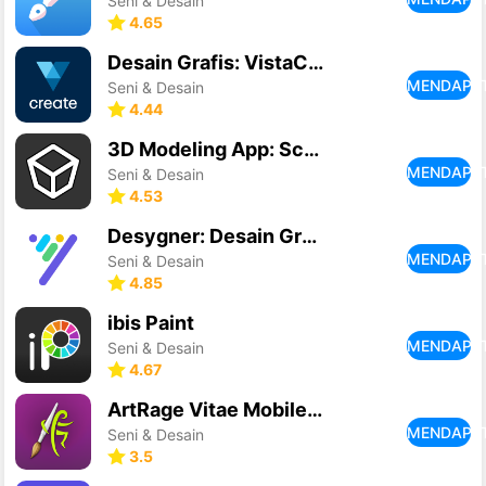
Seni & Desain
4.65
Desain Grafis: VistaCreate
MENDAPA
Seni & Desain
4.44
3D Modeling App: Sculpt & Draw
MENDAPA
Seni & Desain
4.53
Desygner: Desain Grafis & Foto
MENDAPA
Seni & Desain
4.85
ibis Paint
MENDAPA
Seni & Desain
4.67
ArtRage Vitae Mobile Painting
MENDAPA
Seni & Desain
3.5