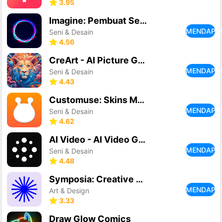
3.95
Imagine: Pembuat Seni AI
MENDAPA
Seni & Desain
4.56
CreArt - AI Picture Generator
MENDAPA
Seni & Desain
4.43
Customuse: Skins Maker Roblox
MENDAPA
Seni & Desain
4.62
AI Video - AI Video Generator
MENDAPA
Seni & Desain
4.48
Symposia: Creative Discourse
MENDAPA
Art & Design
3.33
Draw Glow Comics