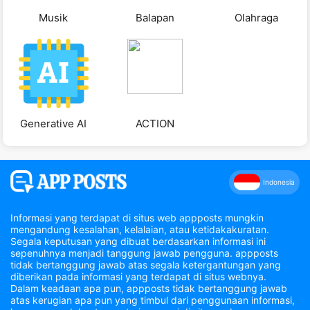
Musik
Balapan
Olahraga
Generative AI
ACTION
Indonesia
Informasi yang terdapat di situs web appposts mungkin
mengandung kesalahan, kelalaian, atau ketidakakuratan.
Segala keputusan yang dibuat berdasarkan informasi ini
sepenuhnya menjadi tanggung jawab pengguna. appposts
tidak bertanggung jawab atas segala ketergantungan yang
diberikan pada informasi yang terdapat di situs webnya.
Dalam keadaan apa pun, appposts tidak bertanggung jawab
atas kerugian apa pun yang timbul dari penggunaan informasi,