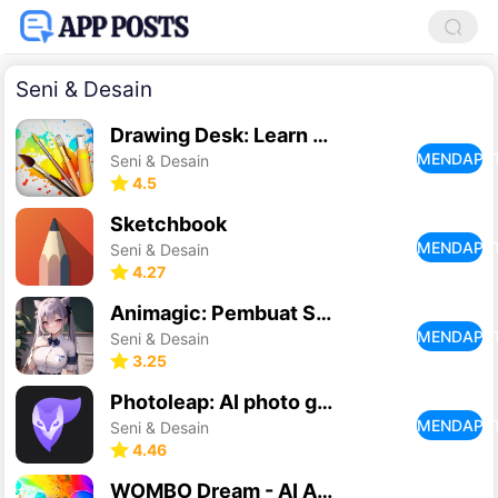
Seni & Desain
Drawing Desk: Learn to Draw
MENDAPA
Seni & Desain
4.5
Sketchbook
MENDAPA
Seni & Desain
4.27
Animagic: Pembuat Seni Anime
MENDAPA
Seni & Desain
3.25
Photoleap: AI photo generator
MENDAPA
Seni & Desain
4.46
WOMBO Dream - AI Art Generator