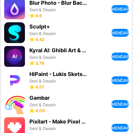
Blur Photo - Blur Background
MENDAPA
Seni & Desain
4.6
Sculpt+
MENDAPA
Seni & Desain
4.42
Kyral AI: Ghibli Art & Video
MENDAPA
Seni & Desain
3.76
HiPaint - Lukis Sketsa &Gambar
MENDAPA
Seni & Desain
4.57
Gambar
MENDAPA
Seni & Desain
4.09
Pixilart - Make Pixel Art
MENDAPA
Seni & Desain