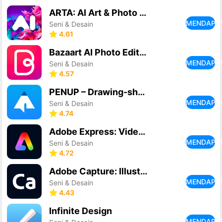
ARTA: AI Art & Photo Generator
MENDAPA
Seni & Desain
4.61
Bazaart AI Photo Editor Design
MENDAPA
Seni & Desain
4.57
PENUP – Drawing-sharing SNS
MENDAPA
Seni & Desain
4.74
Adobe Express: Video & Foto
MENDAPA
Seni & Desain
4.72
Adobe Capture: Illustrator,Ps
MENDAPA
Seni & Desain
4.43
Infinite Design
MENDAPA