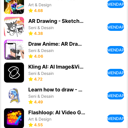
MENDAPA
Art & Design
4.68
AR Drawing - Sketchar App
MENDAPA
Seni & Desain
4.38
Draw Anime: AR Drawing Sketch
MENDAPA
Seni & Desain
4.06
Kling AI: AI Image&Video Maker
MENDAPA
Seni & Desain
4.72
Learn how to draw - ArtWorkout
MENDAPA
Seni & Desain
4.49
Flashloop: AI Video Generator
MENDAPA
Art & Design
4.55