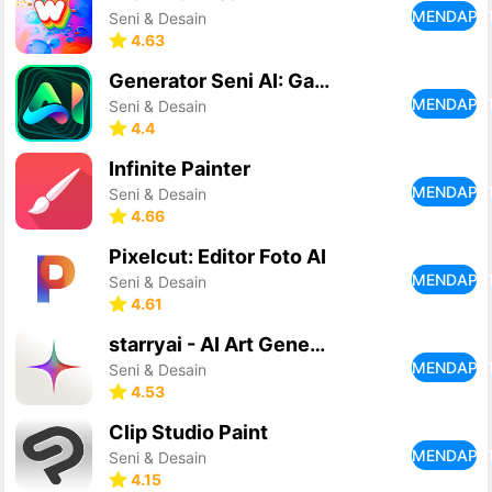
MENDAPA
Seni & Desain
4.63
Generator Seni AI: Gambar Foto
MENDAPA
Seni & Desain
4.4
Infinite Painter
MENDAPA
Seni & Desain
4.66
Pixelcut: Editor Foto AI
MENDAPA
Seni & Desain
4.61
starryai - AI Art Generator
MENDAPA
Seni & Desain
4.53
Clip Studio Paint
MENDAPA
Seni & Desain
4.15