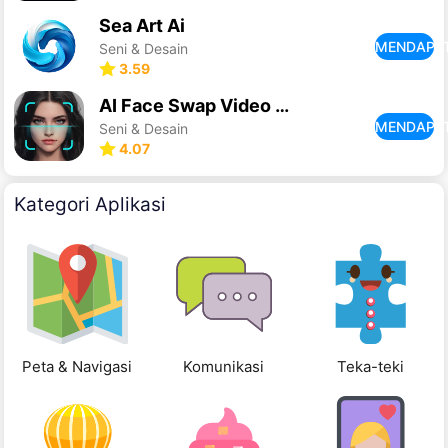
Sea Art Ai
MENDAPA
Seni & Desain
3.59
AI Face Swap Video App-Swapme
MENDAPA
Seni & Desain
4.07
Kategori Aplikasi
Peta & Navigasi
Komunikasi
Teka-teki