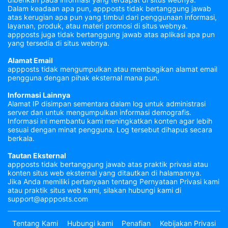
Dalam keadaan apa pun, appposts tidak bertanggung jawab
atas kerugian apa pun yang timbul dari penggunaan informasi,
layanan, produk, atau materi promosi di situs webnya.
appposts juga tidak bertanggung jawab atas aplikasi apa pun
yang tersedia di situs webnya.
Alamat Email
appposts tidak mengumpulkan atau membagikan alamat email
pengguna dengan pihak eksternal mana pun.
Informasi Lainnya
Alamat IP disimpan sementara dalam log untuk administrasi
server dan untuk mengumpulkan informasi demografis.
Informasi ini membantu kami meningkatkan konten agar lebih
sesuai dengan minat pengguna. Log tersebut dihapus secara
berkala.
Tautan Eksternal
appposts tidak bertanggung jawab atas praktik privasi atau
konten situs web eksternal yang ditautkan di halamannya.
Jika Anda memiliki pertanyaan tentang Pernyataan Privasi kami
atau praktik situs web kami, silakan hubungi kami di
support@appposts.com
Tentang Kami
Hubungi kami
Penafian
Kebijakan Privasi