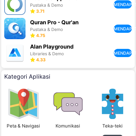
MENDAPA
Pustaka & Demo
3.71
Quran Pro - Qur'an
MENDAPA
Pustaka & Demo
4.75
Alan Playground
MENDAPA
Libraries & Demo
4.33
Kategori Aplikasi
Peta & Navigasi
Komunikasi
Teka-teki