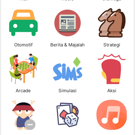
Otomotif
Berita & Majalah
Strategi
Arcade
Simulasi
Aksi