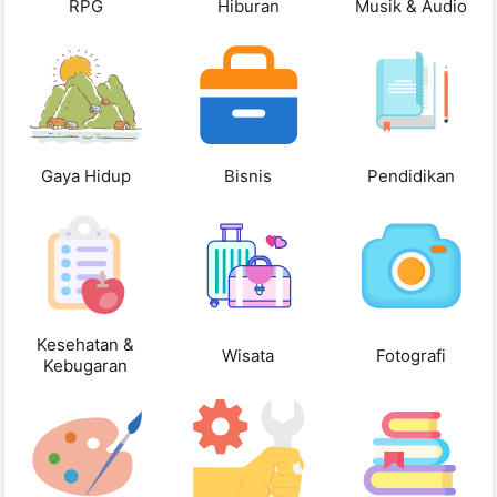
RPG
Hiburan
Musik & Audio
Gaya Hidup
Bisnis
Pendidikan
Kesehatan &
Wisata
Fotografi
Kebugaran