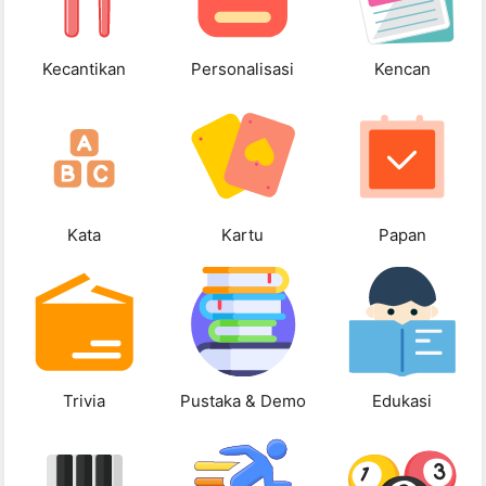
Kecantikan
Personalisasi
Kencan
Kata
Kartu
Papan
Trivia
Pustaka & Demo
Edukasi