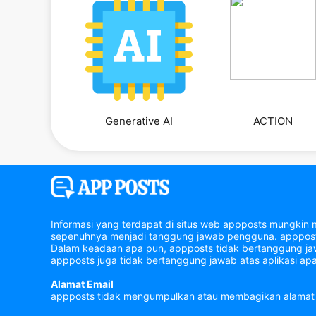
Generative AI
ACTION
Informasi yang terdapat di situs web appposts mungkin 
sepenuhnya menjadi tanggung jawab pengguna. appposts 
Dalam keadaan apa pun, appposts tidak bertanggung jawa
appposts juga tidak bertanggung jawab atas aplikasi apa
Alamat Email
appposts tidak mengumpulkan atau membagikan alamat 