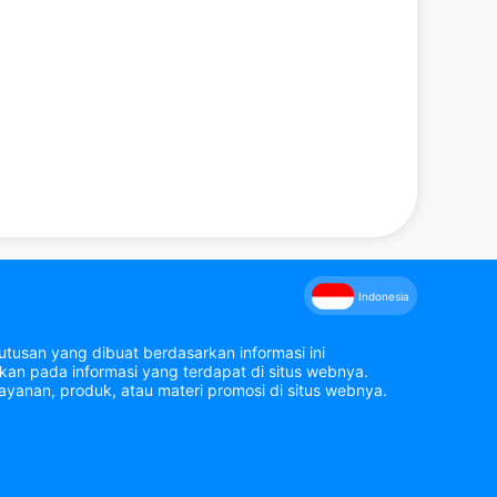
Indonesia
tusan yang dibuat berdasarkan informasi ini
an pada informasi yang terdapat di situs webnya.
yanan, produk, atau materi promosi di situs webnya.