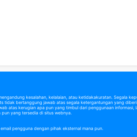
mengandung kesalahan, kelalaian, atau ketidakakuratan. Segala kepu
tidak bertanggung jawab atas segala ketergantungan yang diberik
b atas kerugian apa pun yang timbul dari penggunaan informasi, la
 pun yang tersedia di situs webnya.
email pengguna dengan pihak eksternal mana pun.