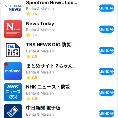
Spectrum News: Local Stories
MENDAPA
Berita & Majalah
3.5
News Today
MENDAPA
Berita & Majalah
3.5
TBS NEWS DIG 防災・ニュース・天気 by JNN
MENDAPA
Berita & Majalah
3.5
まとめサイト 2ちゃんねる・5ちゃんねるMT 2ch・5ch
MENDAPA
Berita & Majalah
3.5
NHK ニュース・防災
MENDAPA
Berita & Majalah
3.5
中日新聞 電子版
MENDAPA
Berita & Majalah