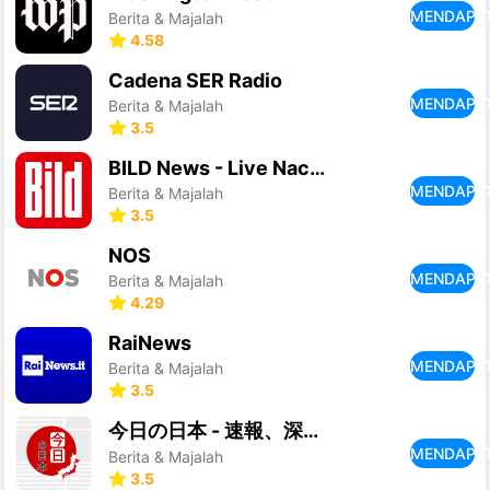
MENDAPA
Berita & Majalah
4.58
Cadena SER Radio
MENDAPA
Berita & Majalah
3.5
BILD News - Live Nachrichten
MENDAPA
Berita & Majalah
3.5
NOS
MENDAPA
Berita & Majalah
4.29
RaiNews
MENDAPA
Berita & Majalah
3.5
今日の日本 - 速報、深読み、全ての日本ニュース
MENDAPA
Berita & Majalah
3.5