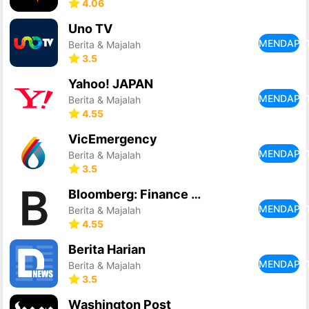
4.06
Uno TV
MENDAPA
Berita & Majalah
3.5
Yahoo! JAPAN
MENDAPA
Berita & Majalah
4.55
VicEmergency
MENDAPA
Berita & Majalah
3.5
Bloomberg: Finance Market News
MENDAPA
Berita & Majalah
4.55
Berita Harian
MENDAPA
Berita & Majalah
3.5
Washington Post