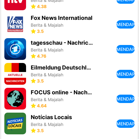
Berita & Majalah
4.38
Fox News International
MENDAPA
Berita & Majalah
3.5
tagesschau - Nachrichten
MENDAPA
Berita & Majalah
4.76
Eilmeldung Deutschland
MENDAPA
Berita & Majalah
3.5
FOCUS online - Nachrichten
MENDAPA
Berita & Majalah
4.64
Notícias Locais
MENDAPA
Berita & Majalah
3.5