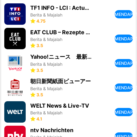
TF1 INFO - LCI : Actualités
MENDAPA
Berita & Majalah
4.75
EAT CLUB – Rezepte & Kochen
MENDAPA
Berita & Majalah
3.5
Yahoo!ニュース 最新情報を速報 防災・天気・コメントも
MENDAPA
Berita & Majalah
3.5
朝日新聞紙面ビューアー
MENDAPA
Berita & Majalah
3.5
WELT News & Live-TV
MENDAPA
Berita & Majalah
4.1
ntv Nachrichten
MENDAPA