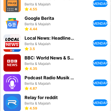
MENDAPA
Berita & Majalah
4.55
Google Berita
MENDAPA
Berita & Majalah
4.44
Local News: Headlines & Alerts
MENDAPA
Berita & Majalah
3.5
BBC: World News & Stories
MENDAPA
Berita & Majalah
4.35
Podcast Radio Musik - Castbox
MENDAPA
Berita & Majalah
4.87
Relay for reddit
MENDAPA
Berita & Majalah
4.59