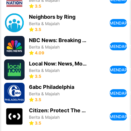
Berita & Majalah
3.5
Neighbors by Ring
MENDAPA
Berita & Majalah
3.5
NBC News: Breaking News & Live
MENDAPA
Berita & Majalah
4.09
Local Now: News, Movies & TV
MENDAPA
Berita & Majalah
3.5
6abc Philadelphia
MENDAPA
Berita & Majalah
3.5
Citizen: Protect The World
MENDAPA
Berita & Majalah
3.5