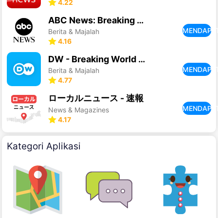
4.22
ABC News: Breaking News Live
MENDAPA
Berita & Majalah
4.16
DW - Breaking World News
MENDAPA
Berita & Majalah
4.77
ローカルニュース - 速報
MENDAPA
News & Magazines
4.17
Kategori Aplikasi