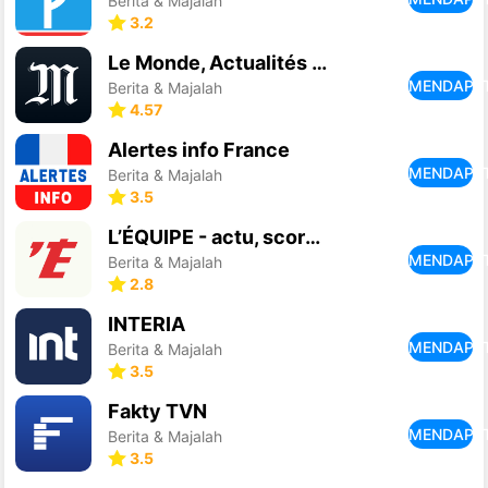
Berita & Majalah
3.2
Le Monde, Actualités en direct
MENDAPA
Berita & Majalah
4.57
Alertes info France
MENDAPA
Berita & Majalah
3.5
L’ÉQUIPE - actu, score, match
MENDAPA
Berita & Majalah
2.8
INTERIA
MENDAPA
Berita & Majalah
3.5
Fakty TVN
MENDAPA
Berita & Majalah
3.5