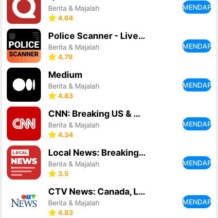
MENDAPA
Berita & Majalah
4.64
Police Scanner - Live Radio
MENDAPA
Berita & Majalah
4.79
Medium
MENDAPA
Berita & Majalah
4.83
CNN: Breaking US & World News
MENDAPA
Berita & Majalah
4.34
Local News: Breaking & Latest
MENDAPA
Berita & Majalah
3.5
CTV News: Canada, Local, World
MENDAPA
Berita & Majalah
4.83