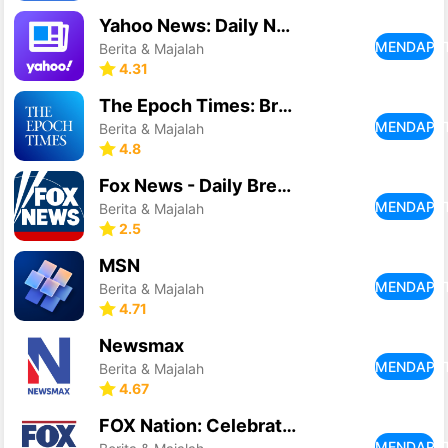
Yahoo News: Daily News For You
MENDAPA
Berita & Majalah
4.31
The Epoch Times: Breaking News
MENDAPA
Berita & Majalah
4.8
Fox News - Daily Breaking News
MENDAPA
Berita & Majalah
2.5
MSN
MENDAPA
Berita & Majalah
4.71
Newsmax
MENDAPA
Berita & Majalah
4.67
FOX Nation: Celebrate America
MENDAPA