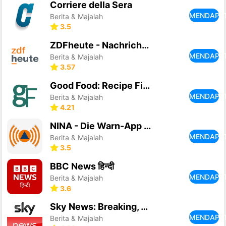
Corriere della Sera
MENDAPA
Berita & Majalah
3.5
ZDFheute - Nachrichten
MENDAPA
Berita & Majalah
3.57
Good Food: Recipe Finder
MENDAPA
Berita & Majalah
4.21
NINA - Die Warn-App des BBK
MENDAPA
Berita & Majalah
3.5
BBC News हिन्दी
MENDAPA
Berita & Majalah
3.6
Sky News: Breaking, UK & World
MENDAPA
Berita & Majalah