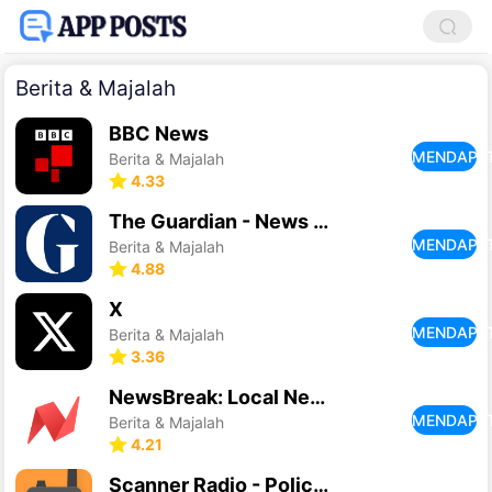
Berita & Majalah
BBC News
MENDAPA
Berita & Majalah
4.33
The Guardian - News & Sport
MENDAPA
Berita & Majalah
4.88
X
MENDAPA
Berita & Majalah
3.36
NewsBreak: Local News & Alerts
MENDAPA
Berita & Majalah
4.21
Scanner Radio - Police Scanner