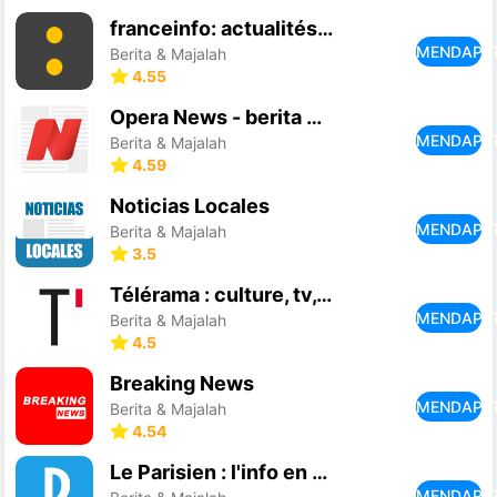
franceinfo: actualités et info
MENDAPA
Berita & Majalah
4.55
Opera News - berita yang tren
MENDAPA
Berita & Majalah
4.59
Noticias Locales
MENDAPA
Berita & Majalah
3.5
Télérama : culture, tv, cinéma
MENDAPA
Berita & Majalah
4.5
Breaking News
MENDAPA
Berita & Majalah
4.54
Le Parisien : l'info en direct
MENDAPA