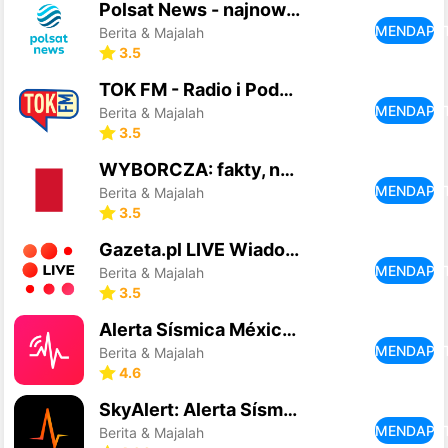
Polsat News - najnowsze inform
MENDAPA
Berita & Majalah
3.5
TOK FM - Radio i Podcasty
MENDAPA
Berita & Majalah
3.5
WYBORCZA: fakty, newsy, opinie
MENDAPA
Berita & Majalah
3.5
Gazeta.pl LIVE Wiadomości
MENDAPA
Berita & Majalah
3.5
Alerta Sísmica México - SASSLA
MENDAPA
Berita & Majalah
4.6
SkyAlert: Alerta Sísmica
MENDAPA
Berita & Majalah