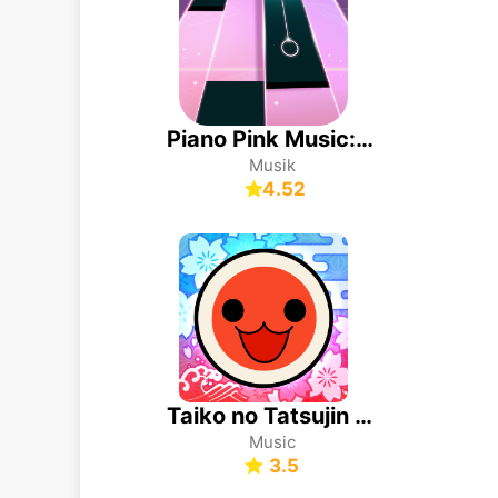
Piano Pink Music: Game Ritme
Musik
4.52
Taiko no Tatsujin RC
Music
3.5