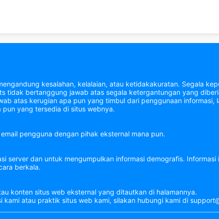
mengandung kesalahan, kelalaian, atau ketidakakuratan. Segala kepu
tidak bertanggung jawab atas segala ketergantungan yang diberik
b atas kerugian apa pun yang timbul dari penggunaan informasi, la
 pun yang tersedia di situs webnya.
email pengguna dengan pihak eksternal mana pun.
asi server dan untuk mengumpulkan informasi demografis. Informasi
ara berkala.
tau konten situs web eksternal yang ditautkan di halamannya.
si kami atau praktik situs web kami, silakan hubungi kami di suppo