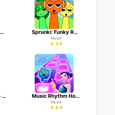
Sprunki Monster Music Beats
Sprunki: Funky Remix Beats
Musik
3.5
Kpop Tiles: Piano Rhythm Game
Music Rhythm Hop: Ball Game
Musik
4.4