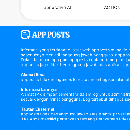
Generative AI
ACTION
Informasi yang terdapat di situs web appposts mungkin 
sepenuhnya menjadi tanggung jawab pengguna. appposts 
Dalam keadaan apa pun, appposts tidak bertanggung jawa
appposts juga tidak bertanggung jawab atas aplikasi apa
Alamat Email
appposts tidak mengumpulkan atau membagikan alamat 
Informasi Lainnya
Alamat IP disimpan sementara dalam log untuk administr
sesuai dengan minat pengguna. Log tersebut dihapus sec
Tautan Eksternal
appposts tidak bertanggung jawab atas praktik privasi a
Jika Anda memiliki pertanyaan tentang Pernyataan Priva