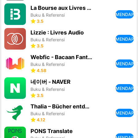
La Bourse aux Livres - Vendre
MENDAPA
Buku & Referensi
3.5
Lizzie : Livres Audio
MENDAPA
Buku & Referensi
3.5
Webfic - Bacaan Fantastis
MENDAPA
Buku & Referensi
4.58
네이버 - NAVER
MENDAPA
Buku & Referensi
3.5
Thalia – Bücher entdecken
MENDAPA
Buku & Referensi
4.12
PONS Translate
MENDAPA