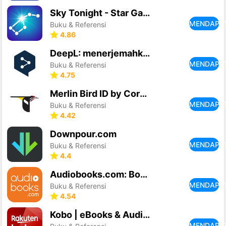
Sky Tonight - Star Gazer Guide
MENDAPA
Buku & Referensi
4.86
DeepL: menerjemahkan & menulis
MENDAPA
Buku & Referensi
4.75
Merlin Bird ID by Cornell Lab
MENDAPA
Buku & Referensi
4.42
Downpour.com
MENDAPA
Buku & Referensi
4.4
Audiobooks.com: Books & More
MENDAPA
Buku & Referensi
4.54
Kobo | eBooks & Audiobooks
MENDAPA