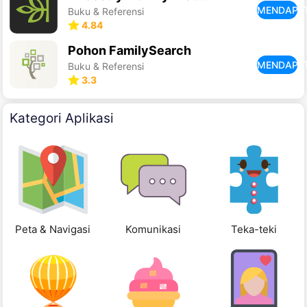
MENDAPA
Buku & Referensi
4.84
Pohon FamilySearch
MENDAPA
Buku & Referensi
3.3
Kategori Aplikasi
Peta & Navigasi
Komunikasi
Teka-teki