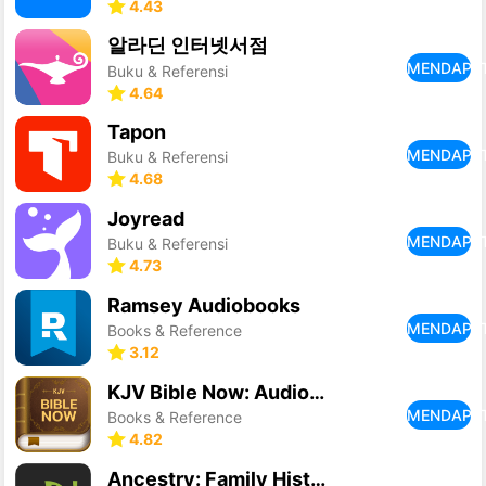
4.43
알라딘 인터넷서점
MENDAPA
Buku & Referensi
4.64
Tapon
MENDAPA
Buku & Referensi
4.68
Joyread
MENDAPA
Buku & Referensi
4.73
Ramsey Audiobooks
MENDAPA
Books & Reference
3.12
KJV Bible Now: Audio+Verse
MENDAPA
Books & Reference
4.82
Ancestry: Family History & DNA