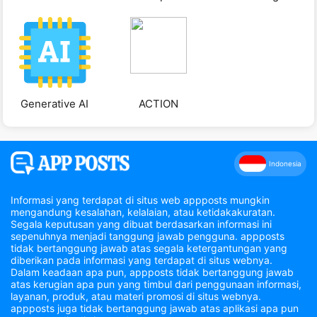
Generative AI
ACTION
Indonesia
Informasi yang terdapat di situs web appposts mungkin
mengandung kesalahan, kelalaian, atau ketidakakuratan.
Segala keputusan yang dibuat berdasarkan informasi ini
sepenuhnya menjadi tanggung jawab pengguna. appposts
tidak bertanggung jawab atas segala ketergantungan yang
diberikan pada informasi yang terdapat di situs webnya.
Dalam keadaan apa pun, appposts tidak bertanggung jawab
atas kerugian apa pun yang timbul dari penggunaan informasi,
layanan, produk, atau materi promosi di situs webnya.
appposts juga tidak bertanggung jawab atas aplikasi apa pun