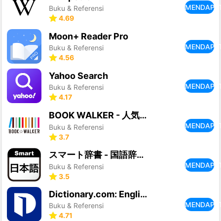
MENDAPA
Buku & Referensi
4.69
Moon+ Reader Pro
MENDAPA
Buku & Referensi
4.56
Yahoo Search
MENDAPA
Buku & Referensi
4.17
BOOK WALKER - 人気の漫画や小説が続々登場
MENDAPA
Buku & Referensi
3.7
スマート辞書 - 国語辞典・英和辞典から検索できる辞書アプリ
MENDAPA
Buku & Referensi
3.5
Dictionary.com: English Words
MENDAPA
Buku & Referensi
4.71