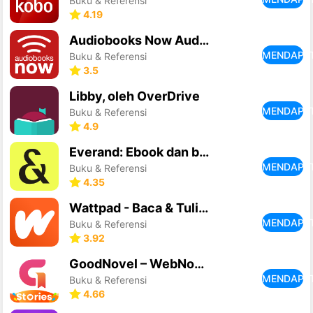
Buku & Referensi
4.19
Audiobooks Now Audio Books
MENDAPA
Buku & Referensi
3.5
Libby, oleh OverDrive
MENDAPA
Buku & Referensi
4.9
Everand: Ebook dan buku audio
MENDAPA
Buku & Referensi
4.35
Wattpad - Baca & Tulis Cerita
MENDAPA
Buku & Referensi
3.92
GoodNovel – WebNovel & Buku
MENDAPA
Buku & Referensi
4.66