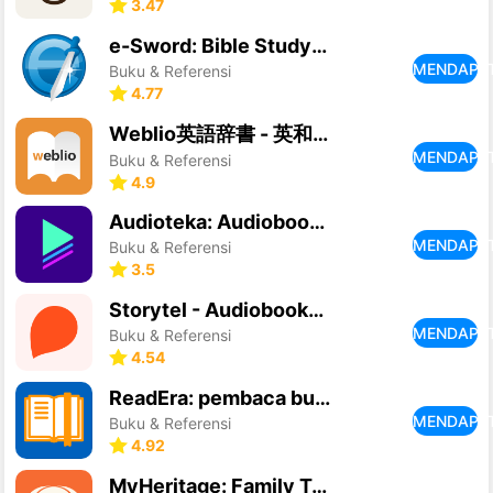
3.47
e-Sword: Bible Study to Go
MENDAPA
Buku & Referensi
4.77
Weblio英語辞書 - 英和辞典 - 和英辞典を多数掲載
MENDAPA
Buku & Referensi
4.9
Audioteka: Audiobooki/Podcasty
MENDAPA
Buku & Referensi
3.5
Storytel - Audiobooks & Books
MENDAPA
Buku & Referensi
4.54
ReadEra: pembaca buku pdf epub
MENDAPA
Buku & Referensi
4.92
MyHeritage: Family Tree & DNA