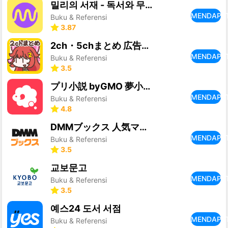
밀리의 서재 - 독서와 무제한 친해지리
MENDAPA
Buku & Referensi
3.87
2ch・5chまとめ 広告の少ない2ちゃんねる・5ちゃんねる
MENDAPA
Buku & Referensi
3.5
プリ小説 byGMO 夢小説が読み放題！小説を書くアプリ
MENDAPA
Buku & Referensi
4.8
DMMブックス 人気マンガ・コミックが楽しめる電子書籍アプリ
MENDAPA
Buku & Referensi
3.5
교보문고
MENDAPA
Buku & Referensi
3.5
예스24 도서 서점
MENDAPA
Buku & Referensi