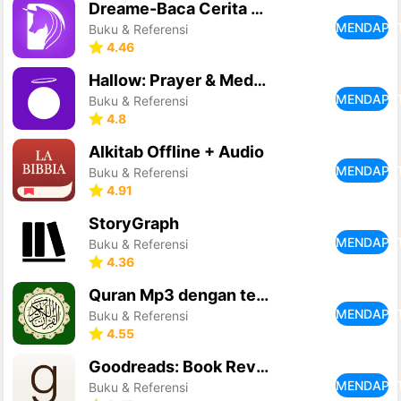
Dreame-Baca Cerita Romantis
MENDAPA
Buku & Referensi
4.46
Hallow: Prayer & Meditation
MENDAPA
Buku & Referensi
4.8
Alkitab Offline + Audio
MENDAPA
Buku & Referensi
4.91
StoryGraph
MENDAPA
Buku & Referensi
4.36
Quran Mp3 dengan terjemahan
MENDAPA
Buku & Referensi
4.55
Goodreads: Book Reviews
MENDAPA
Buku & Referensi