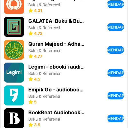
MENDAPA
Buku & Referensi
4.31
GALATEA: Buku & Buku Audio
MENDAPA
Buku & Referensi
4.72
Quran Majeed - Adhan & Qibla
MENDAPA
Buku & Referensi
4.77
Legimi - ebooki i audiobooki
MENDAPA
Buku & Referensi
4.5
Empik Go - audiobooki i ebooki
MENDAPA
Buku & Referensi
5
BookBeat Audiobooks & E-books
MENDAPA
Buku & Referensi
3.5