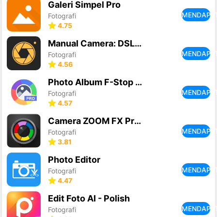
Galeri Simpel Pro
MENDAPA
Fotografi
4.75
Manual Camera: DSLR Camera Pro
MENDAPA
Fotografi
4.56
Photo Album F-Stop Pro
MENDAPA
Fotografi
4.57
Camera ZOOM FX Premium
MENDAPA
Fotografi
3.81
Photo Editor
MENDAPA
Fotografi
4.47
Edit Foto AI - Polish
MENDAPA
Fotografi