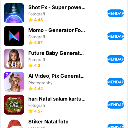
Shot Fx - Super power Video Fx
MENDAPA
Fotografi
4.48
Momo - Generator Foto AI
MENDAPA
Fotografi
4.57
Future Baby Generator, AI Baby
MENDAPA
Fotografi
4.3
AI Video, Pix Generator・Filter
MENDAPA
Photography
4.42
hari Natal salam kartu-kartu
MENDAPA
Fotografi
4.57
Stiker Natal foto
MENDAPA