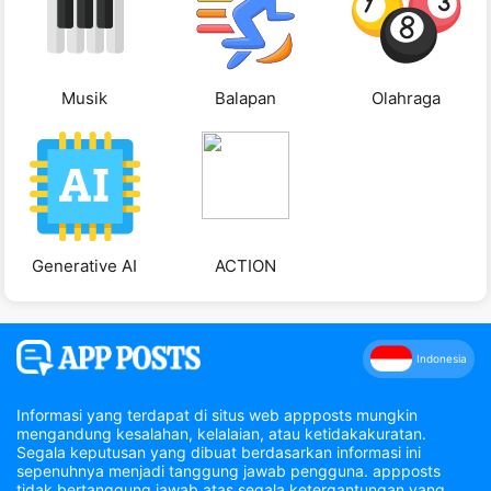
Musik
Balapan
Olahraga
Generative AI
ACTION
Indonesia
Informasi yang terdapat di situs web appposts mungkin
mengandung kesalahan, kelalaian, atau ketidakakuratan.
Segala keputusan yang dibuat berdasarkan informasi ini
sepenuhnya menjadi tanggung jawab pengguna. appposts
tidak bertanggung jawab atas segala ketergantungan yang