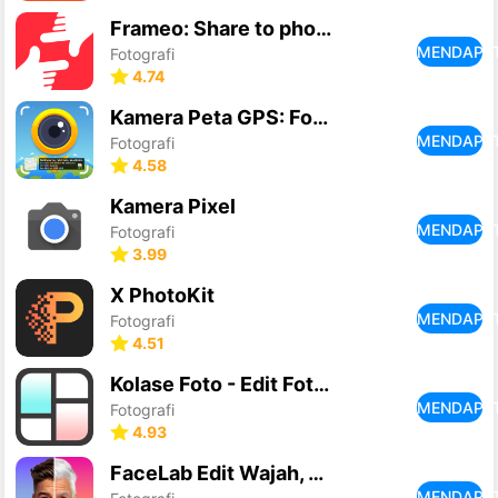
Frameo: Share to photo frames
MENDAPA
Fotografi
4.74
Kamera Peta GPS: Foto Geotag
MENDAPA
Fotografi
4.58
Kamera Pixel
MENDAPA
Fotografi
3.99
X PhotoKit
MENDAPA
Fotografi
4.51
Kolase Foto - Edit Foto & Grid
MENDAPA
Fotografi
4.93
FaceLab Edit Wajah, Apk Rambut
MENDAPA