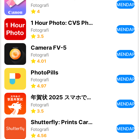
MENDAPA
Fotografi
4
1 Hour Photo: CVS Photo Prints
MENDAPA
Fotografi
3.5
Camera FV-5
MENDAPA
Fotografi
4.01
PhotoPills
MENDAPA
Fotografi
4.97
年賀状 2025 スマホで写真年賀状 写真で年賀状作成
MENDAPA
Fotografi
3.5
Shutterfly: Prints Cards Gifts
MENDAPA
Fotografi
4.56