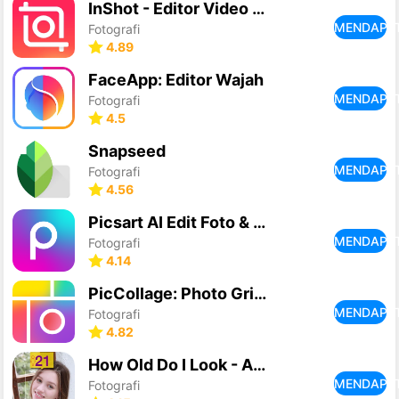
InShot - Editor Video Musik
MENDAPA
Fotografi
4.89
FaceApp: Editor Wajah
MENDAPA
Fotografi
4.5
Snapseed
MENDAPA
Fotografi
4.56
Picsart AI Edit Foto & Video
MENDAPA
Fotografi
4.14
PicCollage: Photo Grid Editor
MENDAPA
Fotografi
4.82
How Old Do I Look - Age Camera
MENDAPA
Fotografi