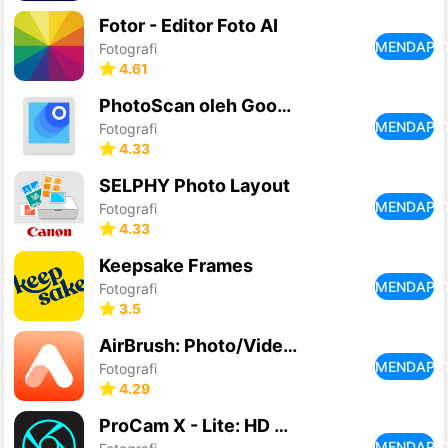
Fotor - Editor Foto AI
MENDAPA
Fotografi
4.61
PhotoScan oleh Google Foto
MENDAPA
Fotografi
4.33
SELPHY Photo Layout
MENDAPA
Fotografi
4.33
Keepsake Frames
MENDAPA
Fotografi
3.5
AirBrush: Photo/Video Editor
MENDAPA
Fotografi
4.29
ProCam X - Lite: HD Camera Pro
MENDAPA