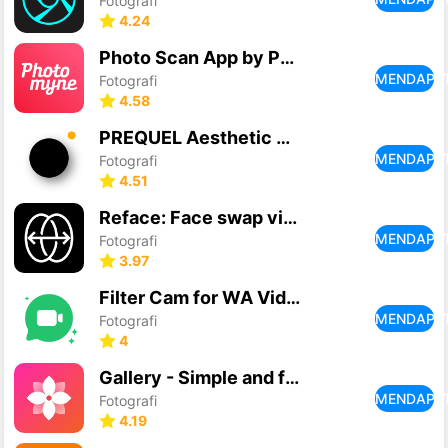
Fotografi
4.24
Photo Scan App by Photomyne
MENDAPA
Fotografi
4.58
PREQUEL Aesthetic Photo Editor
MENDAPA
Fotografi
4.51
Reface: Face swap video AI Art
MENDAPA
Fotografi
3.97
Filter Cam for WA Video Call
MENDAPA
Fotografi
4
Gallery - Simple and fast
MENDAPA
Fotografi
4.19