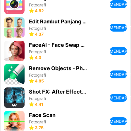
MENDAPA
Fotografi
4.82
Edit Rambut Panjang Pria Asli
MENDAPA
Fotografi
4.37
FaceAI - Face Swap & AI Photos
MENDAPA
Fotografi
4.3
Remove Objects - Photo Editor
MENDAPA
Fotografi
4.85
Shot FX: After Effects Video
MENDAPA
Fotografi
4.41
Face Scan
MENDAPA
Fotografi
3.75