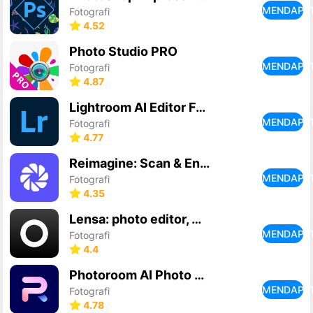
MENDAPA
Fotografi
4.52
Photo Studio PRO
MENDAPA
Fotografi
4.87
Lightroom AI Editor Foto
MENDAPA
Fotografi
4.77
Reimagine: Scan & Enhance Pics
MENDAPA
Fotografi
4.35
Lensa: photo editor, AI avatar
MENDAPA
Fotografi
4.4
Photoroom AI Photo Editor
MENDAPA
Fotografi
4.78