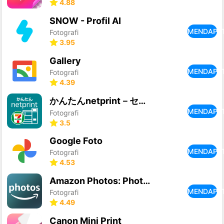
4.88
SNOW - Profil AI
MENDAPA
Fotografi
3.95
Gallery
MENDAPA
Fotografi
4.39
かんたんnetprint－セブン‐イレブンでかんたん印刷
MENDAPA
Fotografi
3.5
Google Foto
MENDAPA
Fotografi
4.53
Amazon Photos: Photo & Video
MENDAPA
Fotografi
4.49
Canon Mini Print