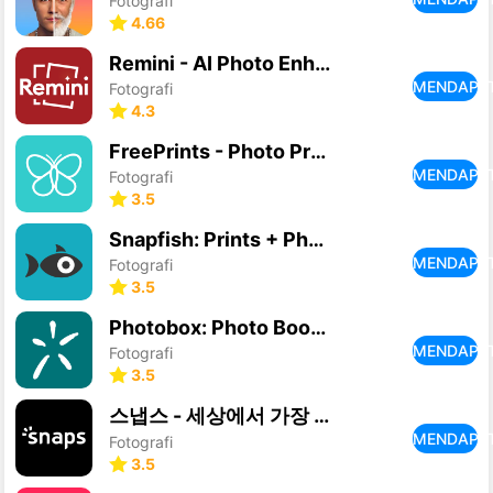
Fotografi
4.66
Remini - AI Photo Enhancer
MENDAPA
Fotografi
4.3
FreePrints - Photo Printing
MENDAPA
Fotografi
3.5
Snapfish: Prints + Photo Books
MENDAPA
Fotografi
3.5
Photobox: Photo Books & Prints
MENDAPA
Fotografi
3.5
스냅스 - 세상에서 가장 편하게 만드는 나만의 굿즈
MENDAPA
Fotografi
3.5