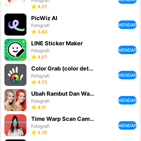
Fotografi
4.57
PicWiz AI
MENDAPA
Fotografi
3.83
LINE Sticker Maker
MENDAPA
Fotografi
4.57
Color Grab (color detection)
MENDAPA
Fotografi
4.73
Ubah Rambut Dan Warna Mata
MENDAPA
Fotografi
4.17
Time Warp Scan Cam&Face Filter
MENDAPA
Fotografi
3.76