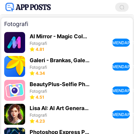
Fotografi
AI Mirror - Magic Color Kamera
MENDAPA
Fotografi
4.81
Galeri - Brankas, Galeri Foto
MENDAPA
Fotografi
4.34
BeautyPlus-Selfie Photo Booth
MENDAPA
Fotografi
4.51
Lisa AI: AI Art Generator
MENDAPA
Fotografi
4.23
Photoshop Express Photo Editor