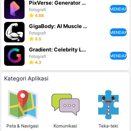
PixVerse: Generator Video AI
MENDAPA
Fotografi
4.68
GigaBody: AI Muscle filter
MENDAPA
Fotografi
3.5
Gradient: Celebrity Look Like
MENDAPA
Fotografi
4.3
Kategori Aplikasi
Peta & Navigasi
Komunikasi
Teka-teki