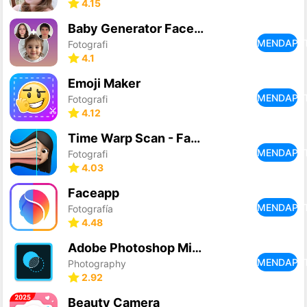
4.15
Baby Generator Face Maker App
MENDAPA
Fotografi
4.1
Emoji Maker
MENDAPA
Fotografi
4.12
Time Warp Scan - Face Scanner
MENDAPA
Fotografi
4.03
Faceapp
MENDAPA
Fotografía
4.48
Adobe Photoshop Mix - Cut-out,
MENDAPA
Photography
2.92
Beauty Camera