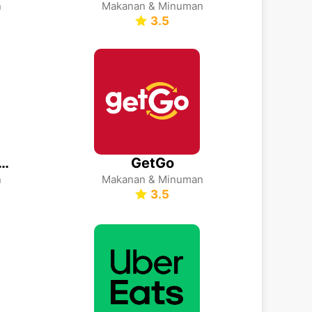
n
Makanan & Minuman
3.5
food—Grocery deals
GetGo
n
Makanan & Minuman
3.5