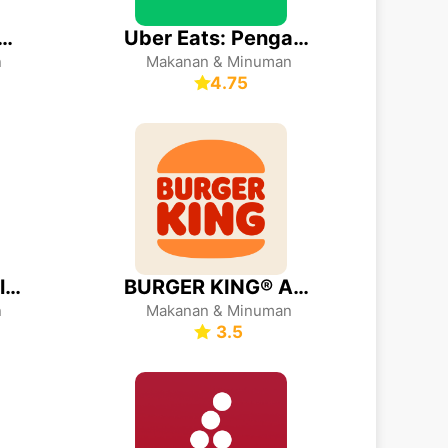
lo Loco - Loco Rewards
Uber Eats: Pengantaran makanan
n
Makanan & Minuman
4.75
Zomato: Food Delivery & Dining
BURGER KING® App
n
Makanan & Minuman
3.5