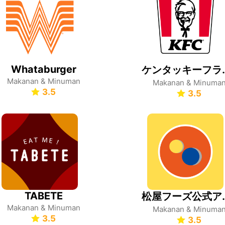
Whataburger
ケンタッキーフラ
Makanan & Minuman
Makanan & Minuma
3.5
3.5
TABETE
松屋フー
Makanan & Minuman
Makanan & Minuma
3.5
3.5