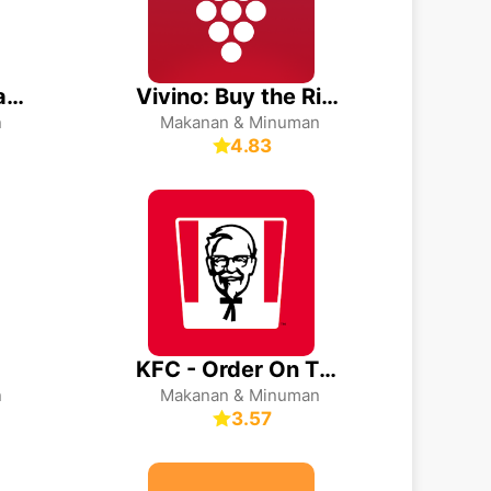
foodpanda: makanan dan runcit
Vivino: Buy the Right Wine
n
Makanan & Minuman
4.83
KFC - Order On The Go
n
Makanan & Minuman
3.57