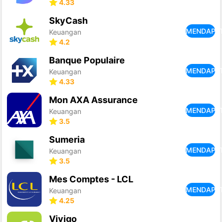
4.33
SkyCash
MENDAPA
Keuangan
4.2
Banque Populaire
MENDAPA
Keuangan
4.33
Mon AXA Assurance
MENDAPA
Keuangan
3.5
Sumeria
MENDAPA
Keuangan
3.5
Mes Comptes - LCL
MENDAPA
Keuangan
4.25
Vivigo