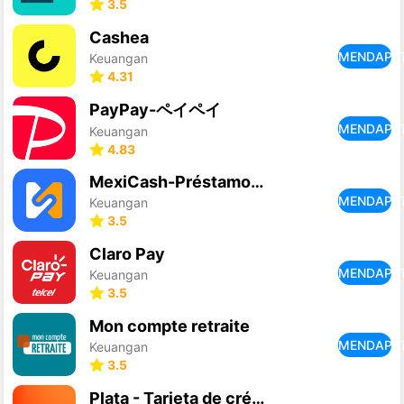
3.5
Cashea
MENDAPA
Keuangan
4.31
PayPay-ペイペイ
MENDAPA
Keuangan
4.83
MexiCash-Préstamos de crédito
MENDAPA
Keuangan
3.5
Claro Pay
MENDAPA
Keuangan
3.5
Mon compte retraite
MENDAPA
Keuangan
3.5
Plata - Tarjeta de crédito