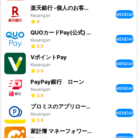
楽天銀行 -個人のお客様向けアプリ
MENDAPA
Keuangan
4
QUOカードPay(公式) - 気持ちが伝わるギフトアプリ
MENDAPA
Keuangan
3.5
VポイントPay
MENDAPA
Keuangan
3.5
PayPay銀行 ローン
MENDAPA
Keuangan
3.5
プロミスのアプリローン。カードレスのローンでお借入
MENDAPA
Keuangan
3.5
家計簿 マネーフォワード ME
MENDAPA