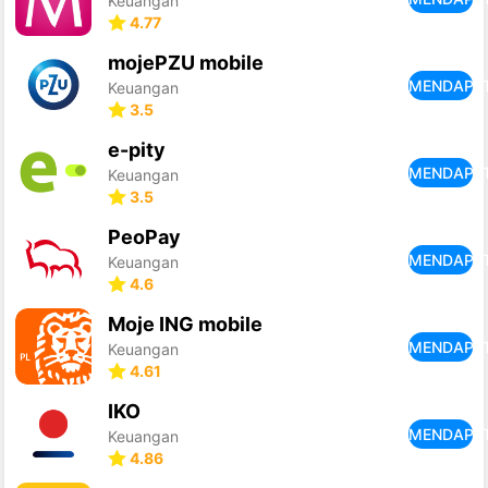
Keuangan
4.77
mojePZU mobile
MENDAPA
Keuangan
3.5
e-pity
MENDAPA
Keuangan
3.5
PeoPay
MENDAPA
Keuangan
4.6
Moje ING mobile
MENDAPA
Keuangan
4.61
IKO
MENDAPA
Keuangan
4.86