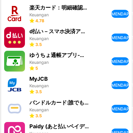
楽天カード：明細確認・家計簿アプリ
MENDAPA
Keuangan
4.78
d払い－スマホ決済アプリ、キャッシュレスでお支払い
MENDAPA
Keuangan
3.5
ゆうちょ通帳アプリ-銀行・通帳アプリ
MENDAPA
Keuangan
5
MyJCB
MENDAPA
Keuangan
3.5
バンドルカード:誰でも発行できるVisaプリカ
MENDAPA
Keuangan
3.5
Paidy (あと払いペイディ)-後払いアプリ
MENDAPA