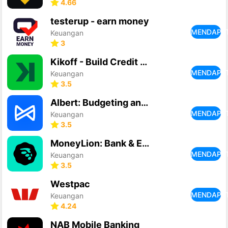
4.66
testerup - earn money
MENDAPA
Keuangan
3
Kikoff - Build Credit Quickly
MENDAPA
Keuangan
3.5
Albert: Budgeting and Banking
MENDAPA
Keuangan
3.5
MoneyLion: Bank & Earn Rewards
MENDAPA
Keuangan
3.5
Westpac
MENDAPA
Keuangan
4.24
NAB Mobile Banking