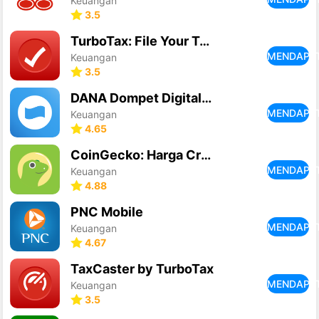
Keuangan
3.5
TurboTax: File Your Tax Return
MENDAPA
Keuangan
3.5
DANA Dompet Digital Indonesia
MENDAPA
Keuangan
4.65
CoinGecko: Harga Crypto & NFT
MENDAPA
Keuangan
4.88
PNC Mobile
MENDAPA
Keuangan
4.67
TaxCaster by TurboTax
MENDAPA
Keuangan
3.5