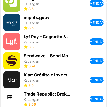
MENDAPA
Keuangan
3.5
impots.gouv
MENDAPA
Keuangan
3.5
Lyf Pay - Cagnotte & Paiements
MENDAPA
Keuangan
3.5
Sendwave—Send Money
MENDAPA
Keuangan
3.74
Klar: Crédito e Inversiones
MENDAPA
Keuangan
3.5
Trade Republic: Broker & Bank
MENDAPA
Keuangan
3.56