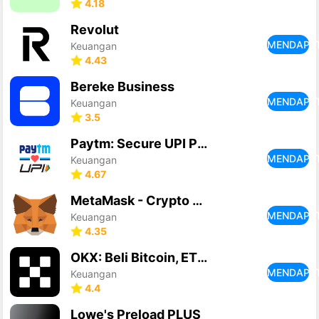
4.18
Revolut
MENDAPA
Keuangan
4.43
Bereke Business
MENDAPA
Keuangan
3.5
Paytm: Secure UPI Payments
MENDAPA
Keuangan
4.67
MetaMask - Crypto Wallet
MENDAPA
Keuangan
4.35
OKX: Beli Bitcoin, ETH, Kripto
MENDAPA
Keuangan
4.4
Lowe's Preload PLUS