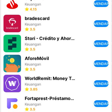
MENDAPA
Keuangan
4.15
bradescard
MENDAPA
Keuangan
3.5
Stori - Crédito y Ahorro
MENDAPA
Keuangan
3.5
AforeMóvil
MENDAPA
Keuangan
3.5
WorldRemit: Money Transfer App
MENDAPA
Keuangan
3.85
Fortaprest-Préstamos en línea
MENDAPA
Keuangan
3.5