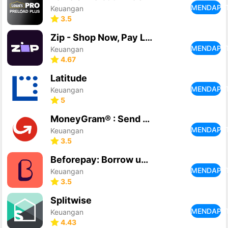
MENDAPA
Keuangan
3.5
Zip - Shop Now, Pay Later
MENDAPA
Keuangan
4.67
Latitude
MENDAPA
Keuangan
5
MoneyGram® : Send Money Online
MENDAPA
Keuangan
3.5
Beforepay: Borrow up to 2000
MENDAPA
Keuangan
3.5
Splitwise
MENDAPA
Keuangan
4.43