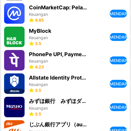
CoinMarketCap: Pelacak Kripto
MENDAPA
Keuangan
4.85
MyBlock
MENDAPA
Keuangan
3.5
PhonePe UPI, Payment, Recharge
MENDAPA
Keuangan
4.23
Allstate Identity Protection
MENDAPA
Keuangan
3.5
みずほ銀行 みずほダイレクトアプリ
MENDAPA
Keuangan
3.5
じぶん銀行アプリ（auじぶん銀行）
MENDAPA