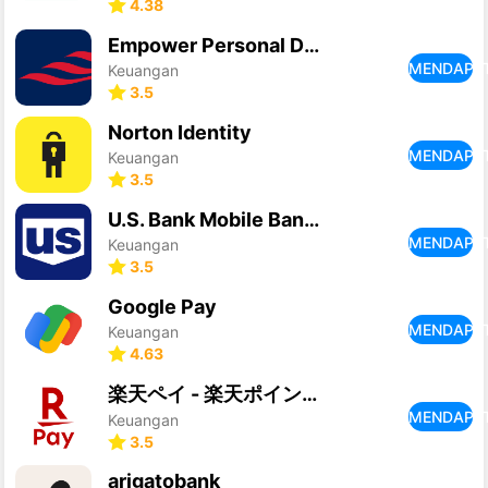
4.38
Empower Personal Dashboard™
MENDAPA
Keuangan
3.5
Norton Identity
MENDAPA
Keuangan
3.5
U.S. Bank Mobile Banking
MENDAPA
Keuangan
3.5
Google Pay
MENDAPA
Keuangan
4.63
楽天ペイ - 楽天ポイントカードも利用できるスマホ決済アプリ
MENDAPA
Keuangan
3.5
arigatobank