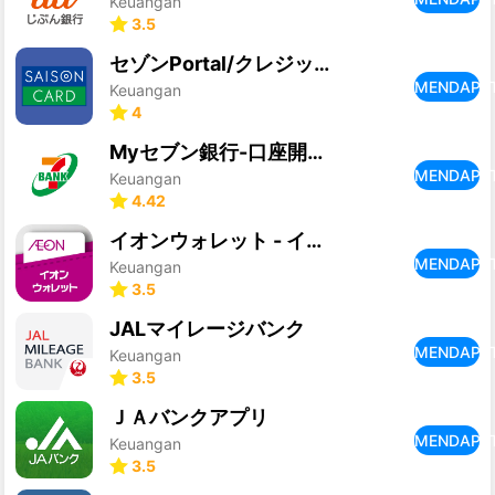
Keuangan
3.5
セゾンPortal/クレジット管理
MENDAPA
Keuangan
4
Myセブン銀行-口座開設最短10分
MENDAPA
Keuangan
4.42
イオンウォレット - イオンペイはこちら
MENDAPA
Keuangan
3.5
JALマイレージバンク
MENDAPA
Keuangan
3.5
ＪＡバンクアプリ
MENDAPA
Keuangan
3.5