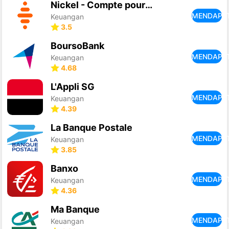
Nickel - Compte pour tous
MENDAPA
Keuangan
3.5
BoursoBank
MENDAPA
Keuangan
4.68
L'Appli SG
MENDAPA
Keuangan
4.39
La Banque Postale
MENDAPA
Keuangan
3.85
Banxo
MENDAPA
Keuangan
4.36
Ma Banque
MENDAPA
Keuangan