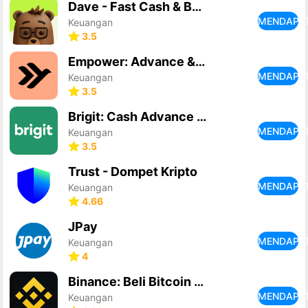
Dave - Fast Cash & Banking
MENDAPA
Keuangan
3.5
Empower: Advance & Credit
MENDAPA
Keuangan
3.5
Brigit: Cash Advance & Credit
MENDAPA
Keuangan
3.5
Trust - Dompet Kripto
MENDAPA
Keuangan
4.66
JPay
MENDAPA
Keuangan
4
Binance: Beli Bitcoin & Kripto
MENDAPA
Keuangan