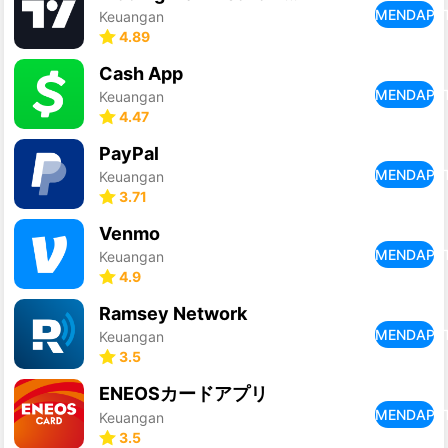
MENDAPA
Keuangan
4.89
Cash App
MENDAPA
Keuangan
4.47
PayPal
MENDAPA
Keuangan
3.71
Venmo
MENDAPA
Keuangan
4.9
Ramsey Network
MENDAPA
Keuangan
3.5
ENEOSカードアプリ
MENDAPA
Keuangan
3.5