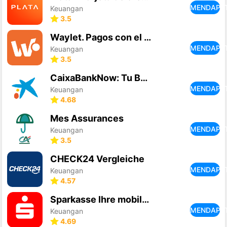
MENDAPA
Keuangan
3.5
Waylet. Pagos con el móvil
MENDAPA
Keuangan
3.5
CaixaBankNow: Tu Banco online
MENDAPA
Keuangan
4.68
Mes Assurances
MENDAPA
Keuangan
3.5
CHECK24 Vergleiche
MENDAPA
Keuangan
4.57
Sparkasse Ihre mobile Filiale
MENDAPA
Keuangan
4.69