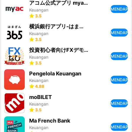
アコム公式アプリ myac カードローン・クレジットカード
MENDAPA
Keuangan
3.5
横浜銀行アプリ‐はまぎん365（サンロクゴ）‐
MENDAPA
Keuangan
3.5
投資初心者向けFXデモトレードの投資ゲーム-FXなび
MENDAPA
Keuangan
3.5
Pengelola Keuangan
MENDAPA
Keuangan
4.88
moBILET
MENDAPA
Keuangan
3.5
Ma French Bank
MENDAPA
Keuangan