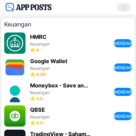
Keuangan
HMRC
MENDAPA
Keuangan
4
Google Wallet
MENDAPA
Keuangan
4.59
Moneybox - Save and Invest
MENDAPA
Keuangan
3.5
QBSE
MENDAPA
Keuangan
3.5
TradingView - Saham dan Kripto