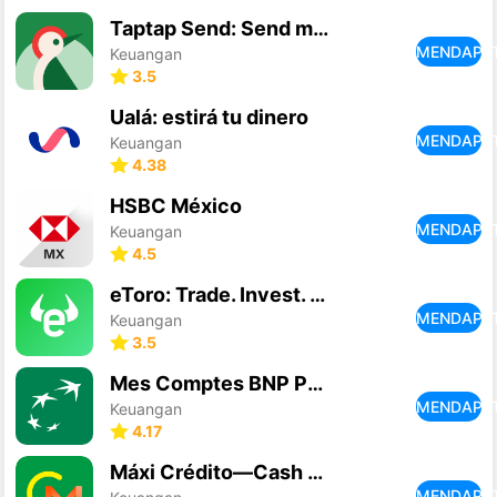
Taptap Send: Send money abroad
MENDAPA
Keuangan
3.5
Ualá: estirá tu dinero
MENDAPA
Keuangan
4.38
HSBC México
MENDAPA
Keuangan
4.5
eToro: Trade. Invest. Connect.
MENDAPA
Keuangan
3.5
Mes Comptes BNP Paribas
MENDAPA
Keuangan
4.17
Máxi Crédito—Cash Loan
MENDAPA