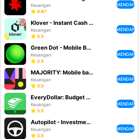
MENDAPA
Keuangan
4.87
Klover - Instant Cash Advance
MENDAPA
Keuangan
3.5
Green Dot - Mobile Banking
MENDAPA
Keuangan
3.5
MAJORITY: Mobile banking
MENDAPA
Keuangan
3.5
EveryDollar: Budget Planning
MENDAPA
Keuangan
3.5
Autopilot - Investment App
MENDAPA
Keuangan
3.5