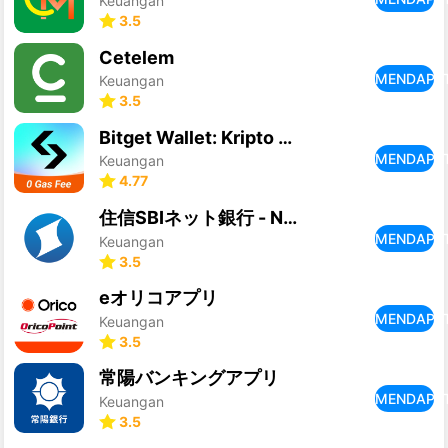
Keuangan
3.5
Cetelem
MENDAPA
Keuangan
3.5
Bitget Wallet: Kripto dan BTC
MENDAPA
Keuangan
4.77
住信SBIネット銀行 - NEOBANK
MENDAPA
Keuangan
3.5
eオリコアプリ
MENDAPA
Keuangan
3.5
常陽バンキングアプリ
MENDAPA
Keuangan
3.5