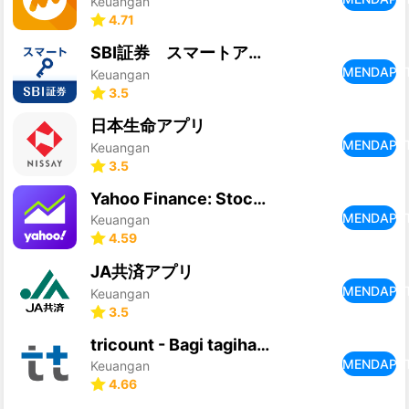
Keuangan
4.71
SBI証券 スマートアプリ
MENDAPA
Keuangan
3.5
日本生命アプリ
MENDAPA
Keuangan
3.5
Yahoo Finance: Stocks & News
MENDAPA
Keuangan
4.59
JA共済アプリ
MENDAPA
Keuangan
3.5
tricount - Bagi tagihan grup
MENDAPA
Keuangan
4.66