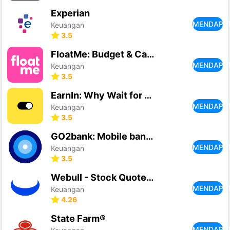
Experian
MENDAPA
Keuangan
3.5
FloatMe: Budget & Cash Advance
MENDAPA
Keuangan
3.5
EarnIn: Why Wait for Payday?
MENDAPA
Keuangan
3.5
GO2bank: Mobile banking
MENDAPA
Keuangan
3.5
Webull - Stock Quotes & News
MENDAPA
Keuangan
4.26
State Farm®
MENDAPA