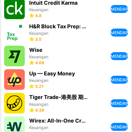
Intuit Credit Karma
MENDAPA
Keuangan
4.8
H&R Block Tax Prep: File Taxes
MENDAPA
Keuangan
3.5
Wise
MENDAPA
Keuangan
4.68
Up — Easy Money
MENDAPA
Keuangan
3.21
Tiger Trade-港美股 期權 ETF 交易
MENDAPA
Keuangan
4.39
Wirex: All-In-One Crypto App
MENDAPA
Keuangan