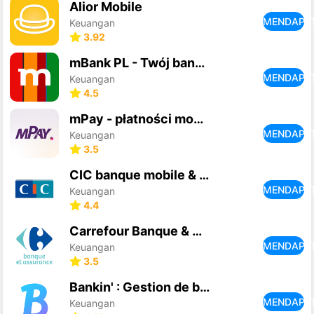
Alior Mobile
MENDAPA
Keuangan
3.92
mBank PL - Twój bank i finanse
MENDAPA
Keuangan
4.5
mPay - płatności mobilne
MENDAPA
Keuangan
3.5
CIC banque mobile & Assurance
MENDAPA
Keuangan
4.4
Carrefour Banque & Assurance
MENDAPA
Keuangan
3.5
Bankin' : Gestion de budget
MENDAPA
Keuangan