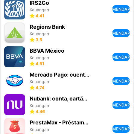
IRS2Go
MENDAPA
Keuangan
4.41
Regions Bank
MENDAPA
Keuangan
3.5
BBVA México
MENDAPA
Keuangan
4.51
Mercado Pago: cuenta digital
MENDAPA
Keuangan
4.74
Nubank: conta, cartão e mais
MENDAPA
Keuangan
4.46
PrestaMax - Préstamos Flash
MENDAPA
Keuangan