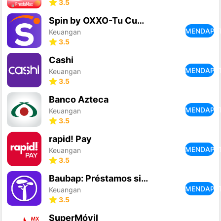
3.5
Spin by OXXO-Tu Cuenta Digital
MENDAPA
Keuangan
3.5
Cashi
MENDAPA
Keuangan
3.5
Banco Azteca
MENDAPA
Keuangan
3.5
rapid! Pay
MENDAPA
Keuangan
3.5
Baubap: Préstamos sin Buró
MENDAPA
Keuangan
3.5
SuperMóvil