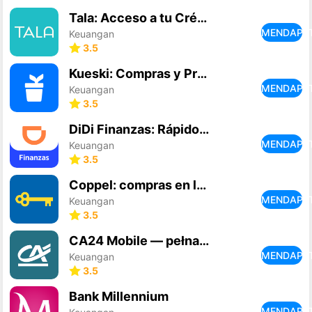
Tala: Acceso a tu Crédito
MENDAPA
Keuangan
3.5
Kueski: Compras y Préstamos
MENDAPA
Keuangan
3.5
DiDi Finanzas: Rápido y seguro
MENDAPA
Keuangan
3.5
Coppel: compras en línea
MENDAPA
Keuangan
3.5
CA24 Mobile — pełna korzyści
MENDAPA
Keuangan
3.5
Bank Millennium
MENDAPA