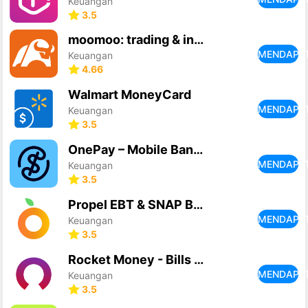
Keuangan
3.5
moomoo: trading & investing
MENDAPA
Keuangan
4.66
Walmart MoneyCard
MENDAPA
Keuangan
3.5
OnePay – Mobile Banking
MENDAPA
Keuangan
3.5
Propel EBT & SNAP Benefits
MENDAPA
Keuangan
3.5
Rocket Money - Bills & Budgets
MENDAPA
Keuangan
3.5